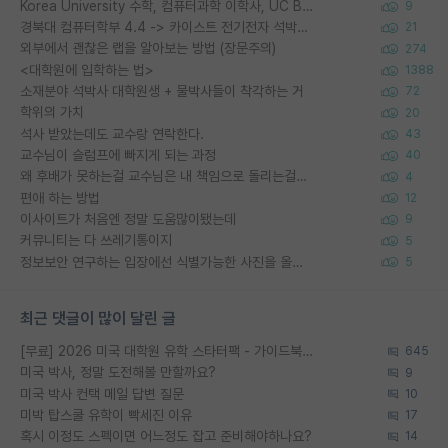
Korea University 수학, 컴퓨터과학 이학사, UC Berkeley 산업공학 대학원 공학박사가 되는 것은 쉽지 않겠죠?
9
경북대 컴퓨터학부 4.4 -> 카이스트 전기전자 석박사통합과정 합격
21
외부에서 괜찮은 랩을 알아보는 방법 (장문주의)
274
<대학원에 입학하는 법>
1388
소재분야 석박사 대학원생 + 물박사들이 착각하는 거
72
학위의 가치
20
석사 받았는데도 교수랑 연락한다.
43
교수님이 슬럼프에 빠지게 되는 과정
40
왜 후배가 못하는걸 교수님은 내 책임으로 돌리는걸까요?
4
편애 하는 방법
12
이사이트가 처음엔 정말 도움많이됐는데
9
커뮤니티는 다 쓰레기통이지
5
정보보안 연구하는 입장에선 식별가능한 사진을 올리는건 비추이긴함
5
최근 댓글이 많이 달린 글
[무료] 2026 미국 대학원 유학 스타터팩 - 가이드북 & 합격자 컨택메일 템플릿
645
미국 박사, 정말 도전해볼 만할까요?
9
미국 박사 컨택 메일 답변 질문
10
미박 탑스쿨 유학이 빡세진 이유
17
혹시 이정도 스펙이면 어느정도 잡고 준비해야하나요?
14