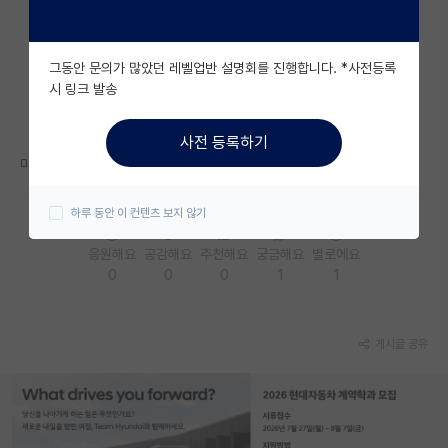
자유 게시판(아무개랩)
그동안 문의가 많았던 레벨업반 설명회를 진행합니다. *사전등록
미국 유학 게시판
시 링크 발송
미국 대학원 합격 후기 게시판
사전 등록하기
대학원생 모집 게시판
미국 박사에 지금까지 인터뷰 연락 없음 끝이라고 봐야겟죠?
대학원 합격 후기 게시판
하루 동안 이 컨텐츠 보지 않기
연구실(PI) 홍보 게시판
응원해요
공감해요
추천해요
궁금해요
별로에요
0
0
0
1
1
석박사 채용 정보 게시판
임용 정보 게시판
게시글 공유
학부 인턴 게시판
취업 게시판
임용 후기 게시판