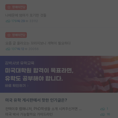
명예의전당
나때문에 엄마가 포기한 것들
179
29
33112
명예의전당
요즘 글 올라오는 꼬라지보니 개혁이 필요하다
137
12
20056
미국 유학 게시판에서 핫한 인기글은?
컨택이후 랩매니저, PhD학생들 소개 시켜주신거면 거의 컨펌에 가깝나요?
1
미국 박사 가능할까요 가이드라인
16