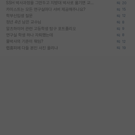
SSH 박사과정을 그만두고 지방대 박사로 옮기면 교수의 꿈은 끝일까요?
20
카이스트는 모든 연구실마다 서버 제공해주나요?
15
학부신입생 질문
12
정년 4년 남은 교수님
8
알츠하이머 관련 고등학생 탐구 포트폴리오
9
연구실 학생 하나 자퇴했는데
8
물박사의 기준이 뭐임?
12
랩홈피에 다들 본인 사진 올리냐
19