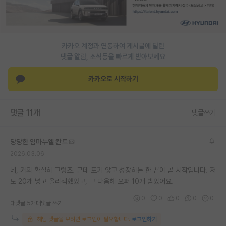
PI 전용 게시판
인문사회 계열 게시판
카카오 계정과 연동하여 게시글에 달린
특수/전문대학원 게시판
댓글 알람, 소식등을 빠르게 받아보세요
반도체/AI 게시판
카카오로 시작하기
장학금/장학생 게시판
댓글 11개
댓글쓰기
학술 정보 게시판
홍보 게시판
당당한 임마누엘 칸트
2026.03.06
커리어
네, 거의 확실히 그렇죠. 근데 포기 않고 성장하는 한 끝이 곧 시작입니다. 저
유학교육
도 20개 넣고 올리젝했었고, 그 다음해 오퍼 10개 받았어요.
이벤트
0
0
0
0
0
대댓글 5개
대댓글 쓰기
반도체 아카데미
해당 댓글을 보려면 로그인이 필요합니다.
로그인하기