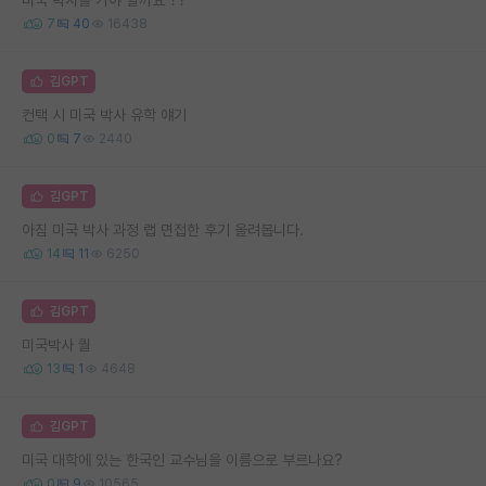
7
40
16438
김GPT
컨택 시 미국 박사 유학 얘기
0
7
2440
김GPT
아침 미국 박사 과정 랩 면접한 후기 올려봅니다.
14
11
6250
김GPT
미국박사 퀄
13
1
4648
김GPT
미국 대학에 있는 한국인 교수님을 이름으로 부르나요?
0
9
10565