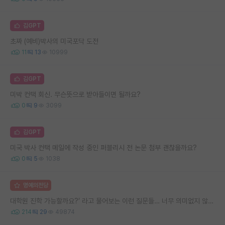
김GPT
초짜 (예비)박사의 미국포닥 도전
11
13
10999
김GPT
미박 컨택 회신. 무슨뜻으로 받아들이면 될까요?
0
9
3099
김GPT
미국 박사 컨택 메일에 작성 중인 퍼블리시 전 논문 첨부 괜찮을까요?
0
5
1038
명예의전당
대학원 진학 가능할까요?’ 라고 물어보는 이런 질문들… 너무 의미없지 않나요?
214
29
49874