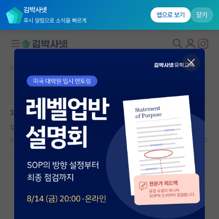
김박사넷
앱으로 보기
닫기
푸시 알림으로 소식을 빠르게
커뮤니티 홈
미국 유학 게시판
대학원생 모집
본문이 수정되지 않는 박제글입니다.
국내대학원 정보
지금까지 인터뷰 연락 없음 끝이라고 봐야겟죠
연구실&오픈랩
무심한 아리스토텔레스
커뮤니티
2026.03.06
11
3212
커뮤니티 홈
전체글보기
베스트 게시판
IF 명예의전당