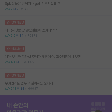
Spk 분들은 번역기나 gpt 안쓰시겠죠..?
7
25
4705
명예의전당
내 석사생활 참 많은일들이 있엇네요^^
212
34
76872
명예의전당
대략 보니까 워라밸 주제가 핫한데요. 교수입장에서 보면,
124
53
19729
명예의전당
무엇인가를 관두고 싶어하는 분에게
243
24
69937