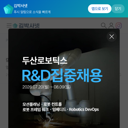
김박사넷
앱으로 보기
닫기
푸시 알림으로 소식을 빠르게
커뮤니티 홈
반도체/AI 게시판
대학원생 모집
gpt킬러 정확한건가요?
국내대학원 정보
열정적인 닐스 보어
연구실&오픈랩
2024.08.08
3
29271
커뮤니티
커뮤니티 홈
전체글보기
베스트 게시판
IF 명예의전당