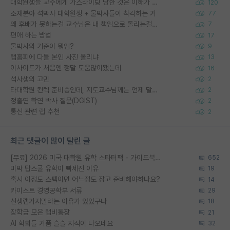
대학원생들 교수에게 가스라이팅 당한 것은 이해가 갑니다. 안타깝네요.
120
소재분야 석박사 대학원생 + 물박사들이 착각하는 거
77
왜 후배가 못하는걸 교수님은 내 책임으로 돌리는걸까요?
7
편애 하는 방법
17
물박사의 기준이 뭐임?
9
랩홈피에 다들 본인 사진 올리냐
13
이사이트가 처음엔 정말 도움많이됐는데
16
석사생의 고민
2
타대학원 컨텍 준비중인데, 지도교수님께는 언제 말씀드려야 할까요?
2
정출연 학연 박사 질문(DGIST)
2
통신 관련 랩 추천
2
최근 댓글이 많이 달린 글
[무료] 2026 미국 대학원 유학 스타터팩 - 가이드북 & 합격자 컨택메일 템플릿
652
미박 탑스쿨 유학이 빡세진 이유
19
혹시 이정도 스펙이면 어느정도 잡고 준비해야하나요?
14
카이스트 경영공학부 서류
29
신생랩가지말라는 이유가 있었구나
18
장학금 모은 랩비통장
21
AI 학회들 거품 슬슬 지적이 나오네요
32