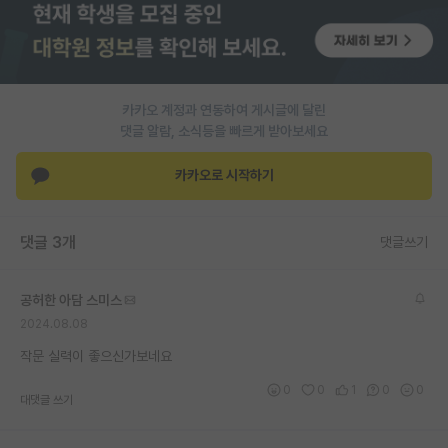
PI 전용 게시판
인문사회 계열 게시판
카카오 계정과 연동하여 게시글에 달린
특수/전문대학원 게시판
댓글 알람, 소식등을 빠르게 받아보세요
반도체/AI 게시판
카카오로 시작하기
장학금/장학생 게시판
학술 정보 게시판
댓글 3개
댓글쓰기
홍보 게시판
공허한 아담 스미스
커리어
2024.08.08
유학교육
작문 실력이 좋으신가보네요
이벤트
0
0
1
0
0
대댓글 쓰기
반도체 아카데미