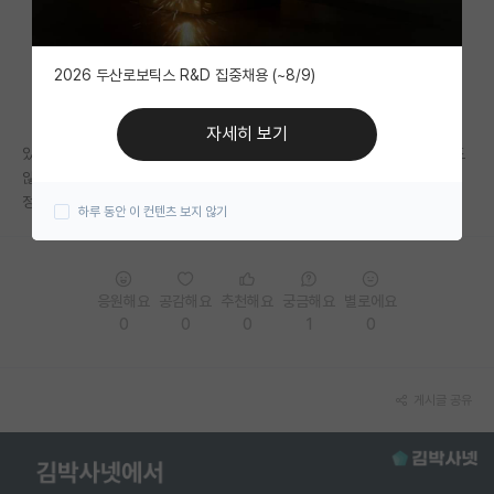
자유 게시판(아무개랩)
2026 두산로보틱스 R&D 집중채용 (~8/9)
미국 유학 게시판
미국 대학원 합격 후기 게시판
자세히 보기
있다길래 한번 돌려봤는데 표절율이 생각보다 되게 높게 뜨네요 gpt쓰지도
대학원생 모집 게시판
않았는데ㅠ
정확한건지 궁금합니다..
하루 동안 이 컨텐츠 보지 않기
대학원 합격 후기 게시판
연구실(PI) 홍보 게시판
응원해요
공감해요
추천해요
궁금해요
별로에요
석박사 채용 정보 게시판
0
0
0
1
0
임용 정보 게시판
학부 인턴 게시판
게시글 공유
취업 게시판
임용 후기 게시판