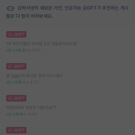
김박사넷의 새로운 거인, 인공지능 김GPT가 추천하는 게시
물로 더 멀리 바라보세요.
김GPT
YK 비인기랩이 지사립 3.0 자동문이라는게
24
25
3627
김GPT
뭔 김gpt야 최신순 검색 다시 내놔
56
3
4322
김GPT
자연어처리 전망은 어떤가요??
0
8
10116
김GPT