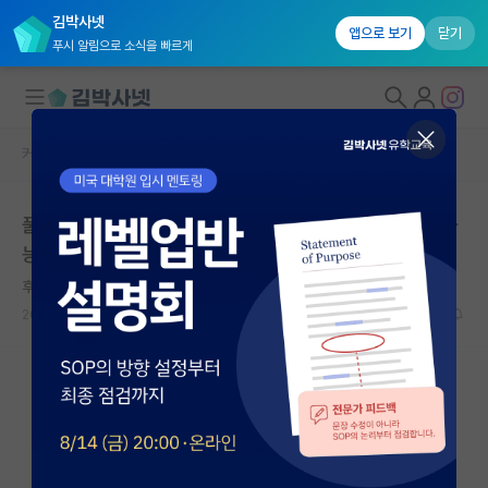
김박사넷
앱으로 보기
닫기
푸시 알림으로 소식을 빠르게
커뮤니티 홈
반도체/AI 게시판
대학원생 모집
풀타임 대학원생인데, 다른 회사 파트타임 외주 받는거 가
국내대학원 정보
능한가요?
연구실&오픈랩
후회하는 마리 퀴리
커뮤니티
2025.08.27
0
1840
커뮤니티 홈
전체글보기
베스트 게시판
IF 명예의전당