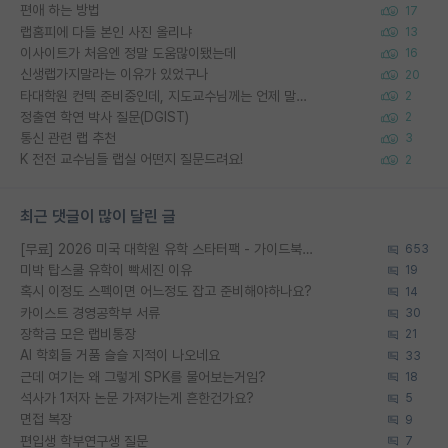
편애 하는 방법
17
랩홈피에 다들 본인 사진 올리냐
13
이사이트가 처음엔 정말 도움많이됐는데
16
신생랩가지말라는 이유가 있었구나
20
타대학원 컨텍 준비중인데, 지도교수님께는 언제 말씀드려야 할까요?
2
정출연 학연 박사 질문(DGIST)
2
통신 관련 랩 추천
3
K 전전 교수님들 랩실 어떤지 질문드려요!
2
최근 댓글이 많이 달린 글
[무료] 2026 미국 대학원 유학 스타터팩 - 가이드북 & 합격자 컨택메일 템플릿
653
미박 탑스쿨 유학이 빡세진 이유
19
혹시 이정도 스펙이면 어느정도 잡고 준비해야하나요?
14
카이스트 경영공학부 서류
30
장학금 모은 랩비통장
21
AI 학회들 거품 슬슬 지적이 나오네요
33
근데 여기는 왜 그렇게 SPK를 물어보는거임?
18
석사가 1저자 논문 가져가는게 흔한건가요?
5
면접 복장
9
편입생 학부연구생 질문
7