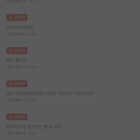
0
1
2837
김GPT
파트타임 학생은
0
3
2340
김GPT
파트,풀타임
1
2
2530
김GPT
설대 공학대학원(일반) 직장인 파트타임 가능한가요?
2
1
8256
김GPT
파트타임 잘 받아주는 랩 있나요?
1
9
3581