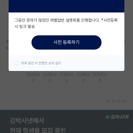
자유 게시판(아무개랩)
그동안 문의가 많았던 레벨업반 설명회를 진행합니다. *사전등록
미국 유학 게시판
시 링크 발송
미국 대학원 합격 후기 게시판
올해 신청하신 분들 1차 합격 연락 받으셨나요? 받으셨다면 언제 연락 왔나
사전 등록하기
대학원생 모집 게시판
요? 중순 지나가는데 연락이 없네요.
대학원 합격 후기 게시판
하루 동안 이 컨텐츠 보지 않기
연구실(PI) 홍보 게시판
응원해요
공감해요
추천해요
궁금해요
별로에요
0
0
0
0
0
석박사 채용 정보 게시판
임용 정보 게시판
게시글 공유
학부 인턴 게시판
취업 게시판
임용 후기 게시판