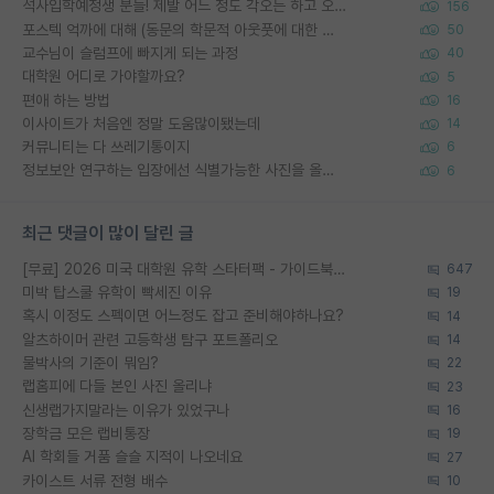
석사입학예정생 분들! 제발 어느 정도 각오는 하고 오세요.
156
포스텍 억까에 대해 (동문의 학문적 아웃풋에 대한 반박)
50
교수님이 슬럼프에 빠지게 되는 과정
40
대학원 어디로 가야할까요?
5
편애 하는 방법
16
이사이트가 처음엔 정말 도움많이됐는데
14
커뮤니티는 다 쓰레기통이지
6
정보보안 연구하는 입장에선 식별가능한 사진을 올리는건 비추이긴함
6
최근 댓글이 많이 달린 글
[무료] 2026 미국 대학원 유학 스타터팩 - 가이드북 & 합격자 컨택메일 템플릿
647
미박 탑스쿨 유학이 빡세진 이유
19
혹시 이정도 스펙이면 어느정도 잡고 준비해야하나요?
14
알츠하이머 관련 고등학생 탐구 포트폴리오
14
물박사의 기준이 뭐임?
22
랩홈피에 다들 본인 사진 올리냐
23
신생랩가지말라는 이유가 있었구나
16
장학금 모은 랩비통장
19
AI 학회들 거품 슬슬 지적이 나오네요
27
카이스트 서류 전형 배수
10