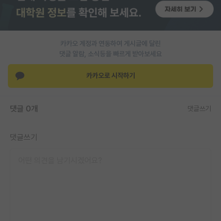
PI 전용 게시판
인문사회 계열 게시판
카카오 계정과 연동하여 게시글에 달린
댓글 알람, 소식등을 빠르게 받아보세요
특수/전문대학원 게시판
반도체/AI 게시판
카카오로 시작하기
장학금/장학생 게시판
댓글 0개
댓글쓰기
학술 정보 게시판
홍보 게시판
댓글쓰기
커리어
유학교육
이벤트
반도체 아카데미