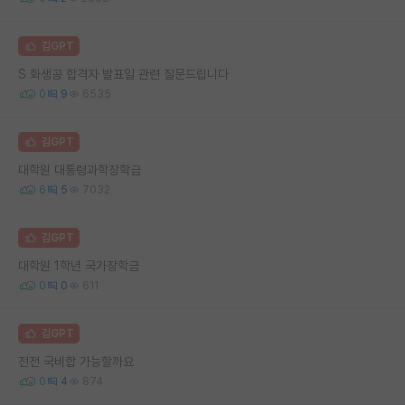
김GPT
S 화생공 합격자 발표일 관련 질문드립니다
0
9
6535
김GPT
대학원 대통령과학장학금
6
5
7032
김GPT
대학원 1학년 국가장학금
0
0
611
김GPT
전전 국비합 가능할까요
0
4
874