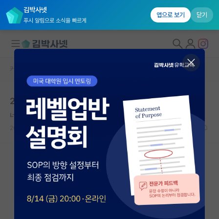
김박사넷
앱으로 보기
닫기
푸시 알림으로 소식을 빠르게
커뮤니티 홈
장학금/장학생 게시판
대학원생 모집
2026 SBS 문화재단 장학금
국내대학원 정보
너그러운 레오나르도 다빈치
연구실&오픈랩
2026.06.17
0
1324
커뮤니티
커뮤니티 홈
전체글보기
베스트 게시판
IF 명예의전당