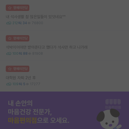
명예의전당
내 석사생활 참 많은일들이 있엇네요^^
212
34
76800
명예의전당
석박이어야만 받아준다고 했다가 석사만 하고 나가래
100
88
81908
명예의전당
대학원 자퇴 2년 후
109
5
17277