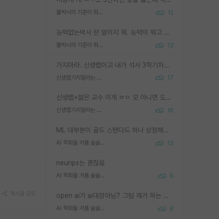
물박사의 기준이 뭐임?
12
능력없는박사 란 말이지 뭐. 능력이 뭐고 능력이 있다는게 뭔지는 사람마다 기준이 다르니까 얘기해봐야 서로 자기 기준만 얘기해서 논쟁이 끝이 안나고. 주위에서 능력있고 야심있는 신입생이 교수가 유의미한 피드백을 아예 안주면서 제대로된 과제에 참여해볼 기회도 제공하지 않고 잡일 뺑뺑이만 돌려서 맨날 단순작업만 하면서 밤새다가 눈빛이 점점 죽어가는걸 본 사람은 물박사는 교수탓이라고 하고, 교수는 이것저것 알려도 주고 기회도 주고 사수 동기 붙여주면서 어떻게든 끌고가려고 하는데 본인이 매일 뺀질거리면서 출근 하는둥마는둥 하다가 기껏 와서도 폰이나 쳐다보다가 실험 망치고 저녁약속있어서 먼저 가볼게요~ 하는걸 본 사람은 물박사는 본인탓이라고 함.
물박사의 기준이 뭐임?
13
가지마라. 신생랩이고 내가 석사 3학기차인데 최고참인데 나도 아무것도 모르는데 교수가 후배들 왜 논문 교육 안시키냐. 논문 왜 안 써오냐 닦달한다
신생랩가지말라는 이유가 있었구나
17
신생랩+젊은 교수 이게 ㄹㅇ 모 아니면 도인듯.
신생랩가지말라는 이유가 있었구나
16
ML 대부분이 골드 스탠다드 하나 상정해놓고 (벤치마크 데이터셋이 여러 개면 여러 개 상정) 그거 얼마나 잘 맞추나 싸움임 가끔 번뜩이는 설계 철학을 보여주는 논문들도 있지만 대부분 그거 성적 얼마나 더 올리느라에 혈안이 되어 있는 측면이 잇음
AI 학회들 거품 슬슬 지적이 나오네요
13
neurips는 괜찮음
AI 학회들 거품 슬슬 지적이 나오네요
9
게시글 공유
open ai가 ai대장아님? 그럼 쟤가 하는 말이 다 맞겠네
AI 학회들 거품 슬슬 지적이 나오네요
8