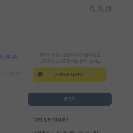
카카오 계정과 연동하여 게시글에 달린
박제글입니다.
댓글 알람, 소식등을 빠르게 받아보세요
기
댓글 알람
카카오로 시작하기
글쓰기
가장 핫한 댓글은?
서당개 개 ㅅㄲ도 3년이면 풍월 읊는데 박사 5년 이상 대리고 있으면서 물된건 교수 탓 맞는ㄱ게 거기가 서당이 아니란 소리임