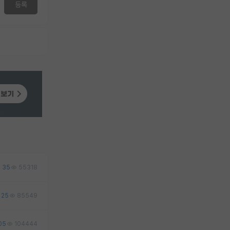
등록
35
55318
25
85549
05
104444