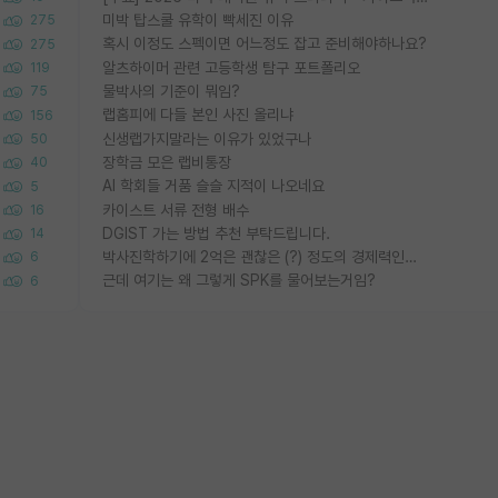
미박 탑스쿨 유학이 빡세진 이유
275
혹시 이정도 스펙이면 어느정도 잡고 준비해야하나요?
275
알츠하이머 관련 고등학생 탐구 포트폴리오
119
물박사의 기준이 뭐임?
75
랩홈피에 다들 본인 사진 올리냐
156
신생랩가지말라는 이유가 있었구나
50
장학금 모은 랩비통장
40
AI 학회들 거품 슬슬 지적이 나오네요
5
카이스트 서류 전형 배수
16
DGIST 가는 방법 추천 부탁드립니다.
14
박사진학하기에 2억은 괜찮은 (?) 정도의 경제력인가요
6
근데 여기는 왜 그렇게 SPK를 물어보는거임?
6