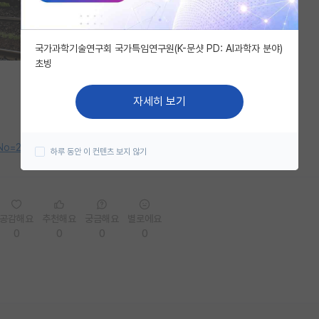
국가과학기술연구회 국가특임연구원(K-문샷 PD: AI과학자 분야)
초빙
자세히 보기
postNo=275093&menuNo=362&bizNo=645
하루 동안 이 컨텐츠 보지 않기
공감해요
추천해요
궁금해요
별로에요
0
0
0
0