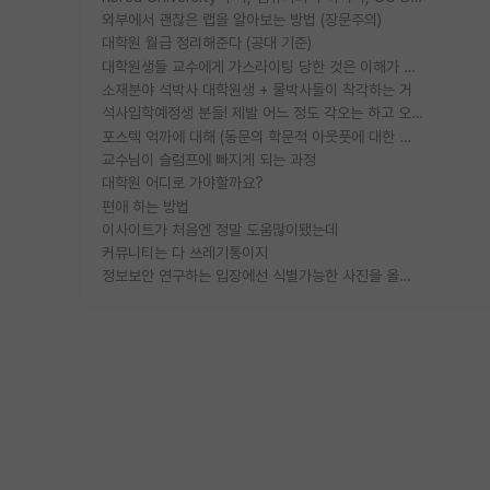
외부에서 괜찮은 랩을 알아보는 방법 (장문주의)
대학원 월급 정리해준다 (공대 기준)
대학원생들 교수에게 가스라이팅 당한 것은 이해가 갑니다. 안타깝네요.
소재분야 석박사 대학원생 + 물박사들이 착각하는 거
석사입학예정생 분들! 제발 어느 정도 각오는 하고 오세요.
포스텍 억까에 대해 (동문의 학문적 아웃풋에 대한 반박)
교수님이 슬럼프에 빠지게 되는 과정
대학원 어디로 가야할까요?
편애 하는 방법
이사이트가 처음엔 정말 도움많이됐는데
커뮤니티는 다 쓰레기통이지
정보보안 연구하는 입장에선 식별가능한 사진을 올리는건 비추이긴함