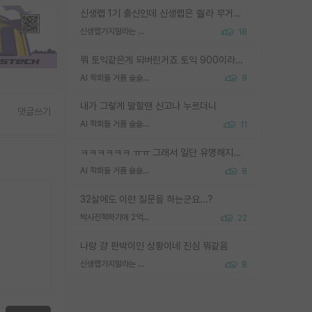
신생랩 1기 출신인데 신생랩은 줠라 무거운 바벨 같은거임. 들면 대박인데 못들면 깔려 죽음. 아무도 알려주지 않는 환경에서 자생해야하지만, 일단 살아남았다면 그 어떤 사람보다 악착같고 생존력 높은 사람으로 거듭날 수 있음
신생랩가지말라는 이유가 있었구나
18
뭐 토익같은게 되버린거죠 토익 900이라고 영어잘하는건 아닙니다만 잘하는사람은 다 900을 넘는 그런
AI 학회들 거품 슬슬 지적이 나오네요
9
내가 그렇게 말할땐 신고나 누르더니
댓글쓰기
AI 학회들 거품 슬슬 지적이 나오네요
11
ㅋㅋㅋㅋㅋㅋ ㅠㅠ 그래서 일단 유명해지는게 중요한거같습니다
AI 학회들 거품 슬슬 지적이 나오네요
8
32살에도 이런 질문을 하는군요...?
박사진학하기에 2억은 괜찮은 (?) 정도의 경제력인가요
22
나랑 걍 판박이인 상황이네 진심 뭐같음
신생랩가지말라는 이유가 있었구나
8