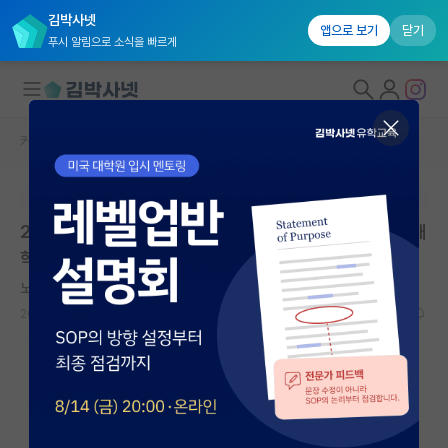
김박사넷
앱으로 보기
닫기
푸시 알림으로 소식을 빠르게
커뮤니티 홈
임용 정보 게시판
대학원생 모집
본문이 수정되지 않는 박제글입니다.
국내대학원 정보
2027학년도 연세대학교 전임교원 초빙 공고 (법학전문대
연구실&오픈랩
학원, 융합과학기술원, 교목실)
커뮤니티
노래하는 아리스토텔레스
2026.06.24
0
354
커뮤니티 홈
전체글보기
베스트 게시판
IF 명예의전당