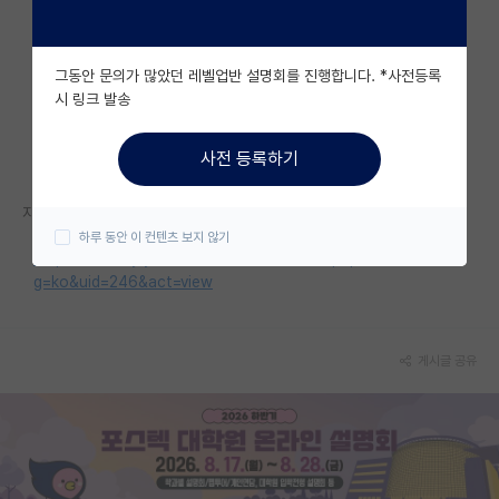
자유 게시판(아무개랩)
그동안 문의가 많았던 레벨업반 설명회를 진행합니다. *사전등록
미국 유학 게시판
시 링크 발송
미국 대학원 합격 후기 게시판
사전 등록하기
대학원생 모집 게시판
자세한 내용은 홈페이지를 참고해 주세요.
대학원 합격 후기 게시판
하루 동안 이 컨텐츠 보지 않기
https://faculty.yonsei.ac.kr/recruit/index.php?mid=K01&lan
연구실(PI) 홍보 게시판
g=ko&uid=246&act=view
석박사 채용 정보 게시판
임용 정보 게시판
게시글 공유
학부 인턴 게시판
취업 게시판
임용 후기 게시판