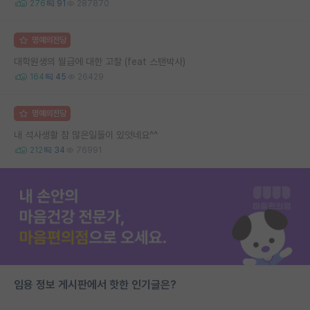
276
91
287870
명예의전당
대학원생의 월급에 대한 고찰 (feat 스탠박사)
164
45
26429
명예의전당
내 석사생활 참 많은일들이 있엇네요^^
212
34
76991
임용 정보 게시판에서 핫한 인기글은?