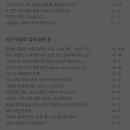
근데 여기는 왜 그렇게 SPK를 물어보는거임?
28
K 전전 교수님들 랩실 어떤지 질문드려요!
5
막학기 자퇴 고민됩니다
3
서울대는 하버드보다 명문이지만
9
최근 댓글이 많이 달린 글
[무료] 2026 미국 대학원 유학 스타터팩 - 가이드북 & 합격자 컨택메일 템플릿
656
혹시 이정도 스펙이면 어느정도 잡고 준비해야하나요?
14
[카이스트 AI시스템학과] 면접 보신 분 계신가요...
11
우리나라도 학구 열풍보면 Higher Doctorate 학위가 필요하다고 봅니다.
16
연구실 후배와의 관계
10
석사 1학기부터 원래 논문 작성을 하나요?
22
대학원 진학에 대한 고민이 있습니다.
6
지도력이 없는 교수님들은 어떻게 하시나요?
8
선배가 자꾸 논문 저자 탐내는 것 같습니다
6
랩실 대학원생들 모두 능력 미달인건 지도교수의 영향 아닌가?
11
제가 예민한가요
9
지원을 권장한다는 답변 후 다른 랩실에 연락
6
이런 교수님은 어떤가요?
9