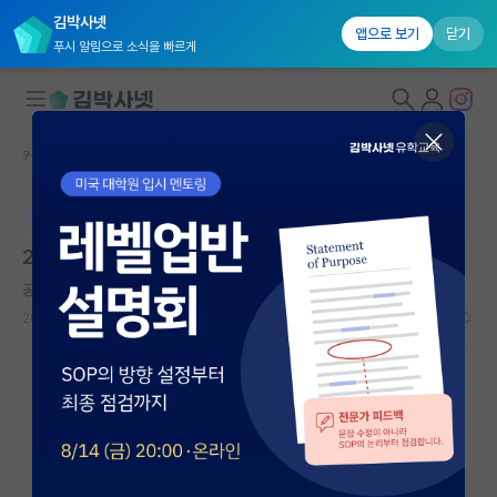
김박사넷
앱으로 보기
닫기
푸시 알림으로 소식을 빠르게
커뮤니티 홈
임용 정보 게시판
대학원생 모집
본문이 수정되지 않는 박제글입니다.
국내대학원 정보
2026학년도 하반기 신임교원 초빙 | 안양대학교
연구실&오픈랩
공허한 정약용
커뮤니티
2026.06.02
0
620
커뮤니티 홈
전체글보기
베스트 게시판
IF 명예의전당