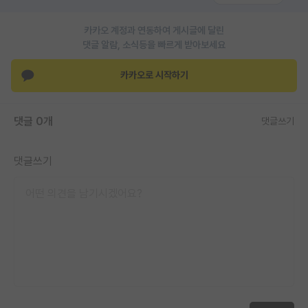
PI 전용 게시판
카카오 계정과 연동하여 게시글에 달린
댓글 알람, 소식등을 빠르게 받아보세요
인문사회 계열 게시판
카카오로 시작하기
특수/전문대학원 게시판
반도체/AI 게시판
댓글 0개
댓글쓰기
장학금/장학생 게시판
학술 정보 게시판
댓글쓰기
홍보 게시판
커리어
유학교육
이벤트
반도체 아카데미