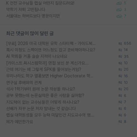
K 전전 교수님들 랩실 어떤지 질문드려요!
5
막학기 자퇴 고민됩니다
3
서울대는 하버드보다 명문이지만
7
최근 댓글이 많이 달린 글
[무료] 2026 미국 대학원 유학 스타터팩 - 가이드북 & 합격자 컨택메일 템플릿
656
혹시 이정도 스펙이면 어느정도 잡고 준비해야하나요?
14
AI 학회들 거품 슬슬 지적이 나오네요
35
[카이스트 AI시스템학과] 면접 보신 분 계신가요...
10
근데 여기는 왜 그렇게 SPK를 물어보는거임?
20
우리나라도 학구 열풍보면 Higher Doctorate 학위가 필요하다고 봅니다.
16
연구실 후배와의 관계
10
석사 1학기부터 원래 논문 작성을 하나요?
20
공부 못했는데 논문실적은 좋은 사람을 싫어함?
6
지도력이 없는 교수님들은 어떻게 하시나요?
7
선배가 자꾸 논문 저자 탐내는 것 같습니다
6
랩실 대학원생들 모두 능력 미달인건 지도교수의 영향 아닌가?
9
제가 예민한가요
8