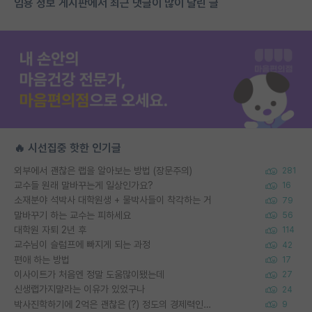
임용 정보 게시판에서 최근 댓글이 많이 달린 글
🔥 시선집중 핫한 인기글
외부에서 괜찮은 랩을 알아보는 방법 (장문주의)
281
교수들 원래 말바꾸는게 일상인가요?
16
소재분야 석박사 대학원생 + 물박사들이 착각하는 거
79
말바꾸기 하는 교수는 피하세요
56
대학원 자퇴 2년 후
114
교수님이 슬럼프에 빠지게 되는 과정
42
편애 하는 방법
17
이사이트가 처음엔 정말 도움많이됐는데
27
신생랩가지말라는 이유가 있었구나
24
박사진학하기에 2억은 괜찮은 (?) 정도의 경제력인가요
9