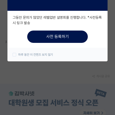
자유 게시판(아무개랩)
그동안 문의가 많았던 레벨업반 설명회를 진행합니다. *사전등록
미국 유학 게시판
시 링크 발송
미국 대학원 합격 후기 게시판
사전 등록하기
대학원생 모집 게시판
자세한 내용은 홈페이지를 참고해 주세요.
대학원 합격 후기 게시판
https://www.anyang.ac.kr/main/communication/notice.do?
하루 동안 이 컨텐츠 보지 않기
mode=view&articleNo=40199
연구실(PI) 홍보 게시판
석박사 채용 정보 게시판
게시글 공유
임용 정보 게시판
학부 인턴 게시판
취업 게시판
임용 후기 게시판