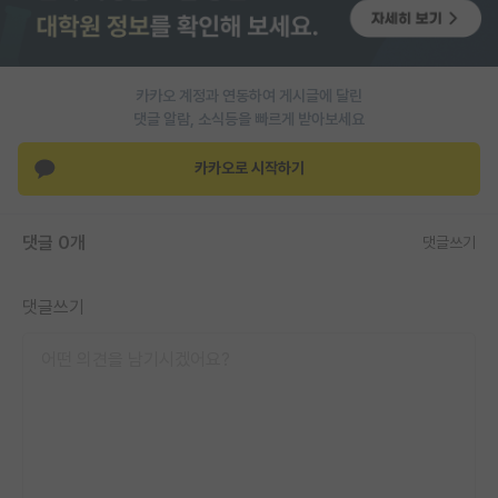
PI 전용 게시판
인문사회 계열 게시판
카카오 계정과 연동하여 게시글에 달린
댓글 알람, 소식등을 빠르게 받아보세요
특수/전문대학원 게시판
반도체/AI 게시판
카카오로 시작하기
장학금/장학생 게시판
댓글 0개
댓글쓰기
학술 정보 게시판
홍보 게시판
댓글쓰기
커리어
유학교육
이벤트
반도체 아카데미