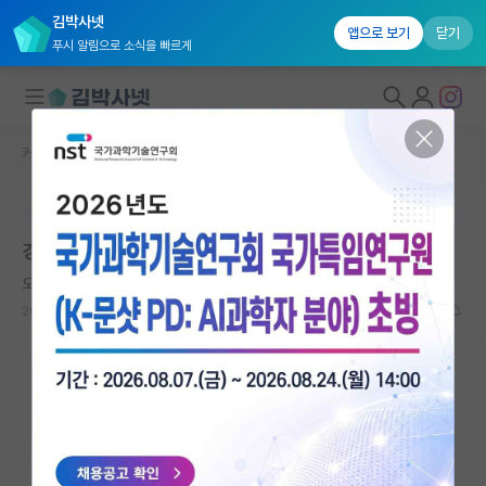
김박사넷
앱으로 보기
닫기
푸시 알림으로 소식을 빠르게
커뮤니티 홈
임용 정보 게시판
대학원생 모집
본문이 수정되지 않는 박제글입니다.
국내대학원 정보
경일대학교 2026학년도 2학기 교수 초빙
연구실&오픈랩
오만한 니콜라 테슬라
커뮤니티
2026.05.26
0
532
커뮤니티 홈
전체글보기
베스트 게시판
IF 명예의전당