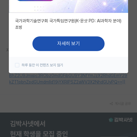
자유 게시판(아무개랩)
국가과학기술연구회 국가특임연구원(K-문샷 PD: AI과학자 분야)
미국 유학 게시판
초빙
미국 대학원 합격 후기 게시판
자세히 보기
대학원생 모집 게시판
자세한 내용은 홈페이지를 참고해 주세요.
대학원 합격 후기 게시판
https://www.kiu.ac.kr/pages/sub.htm?nav_code=kiu154018
하루 동안 이 컨텐츠 보지 않기
9666&mode=view&mv_data=aWR4PTEwMTQ1MyZzdGFydF
연구실(PI) 홍보 게시판
BhZ2U9Jmxpc3RObz0mdGFibGU9Y3NfYmJzX2RhdGEmY29
kZT1pbnZpdGUmdmlld19jYXRlPSZ2aWV3X2NhdGUyPQ==||
석박사 채용 정보 게시판
임용 정보 게시판
게시글 공유
학부 인턴 게시판
취업 게시판
임용 후기 게시판