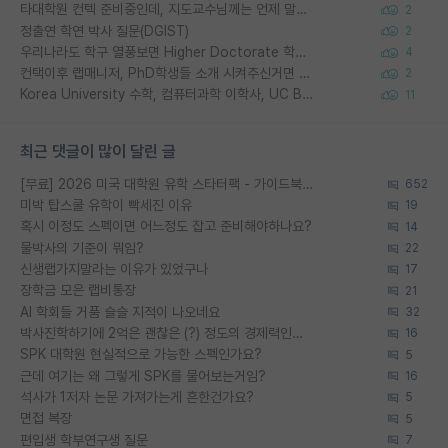
타대학원 컨텍 준비중인데, 지도교수님께는 언제 말씀드려야 할까요?
2
정출연 학연 박사 질문(DGIST)
2
우리나라도 학구 열풍보면 Higher Doctorate 학위가 필요하다고 봅니다.
4
컨택이후 랩매니저, PhD학생들 소개 시켜주신거면 거의 컨펌에 가깝나요?
2
Korea University 수학, 컴퓨터과학 이학사, UC Berkeley 산업공학 대학원 공학박사가 되는 것은 쉽지 않겠죠?
11
최근 댓글이 많이 달린 글
[무료] 2026 미국 대학원 유학 스타터팩 - 가이드북 & 합격자 컨택메일 템플릿
652
미박 탑스쿨 유학이 빡세진 이유
19
혹시 이정도 스펙이면 어느정도 잡고 준비해야하나요?
14
물박사의 기준이 뭐임?
22
신생랩가지말라는 이유가 있었구나
17
장학금 모은 랩비통장
21
AI 학회들 거품 슬슬 지적이 나오네요
32
박사진학하기에 2억은 괜찮은 (?) 정도의 경제력인가요
16
SPK 대학원 현실적으로 가능한 스펙인가요?
5
근데 여기는 왜 그렇게 SPK를 물어보는거임?
16
석사가 1저자 논문 가져가는게 흔한건가요?
5
면접 복장
5
편입생 학부연구생 질문
7