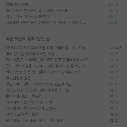
편애 하는 방법
12
이사이트가 처음엔 정말 도움많이됐는데
13
커뮤니티는 다 쓰레기통이지
5
정보보안 연구하는 입장에선 식별가능한 사진을 올리는건 비추이긴함
5
최근 댓글이 많이 달린 글
[무료] 2026 미국 대학원 유학 스타터팩 - 가이드북 & 합격자 컨택메일 템플릿
645
미박 탑스쿨 유학이 빡세진 이유
19
혹시 이정도 스펙이면 어느정도 잡고 준비해야하나요?
14
SSH 박사과정을 그만두고 지방대 박사로 옮기면 교수의 꿈은 끝일까요?
21
카이스트는 모든 연구실마다 서버 제공해주나요?
15
학부신입생 질문
12
알츠하이머 관련 고등학생 탐구 포트폴리오
9
입학도 안한 신입생이 원래 관심을 받나요
10
물박사의 기준이 뭐임?
17
랩홈피에 다들 본인 사진 올리냐
22
신생랩가지말라는 이유가 있었구나
12
장학금 모은 랩비통장
10
AI 학회들 거품 슬슬 지적이 나오네요
21