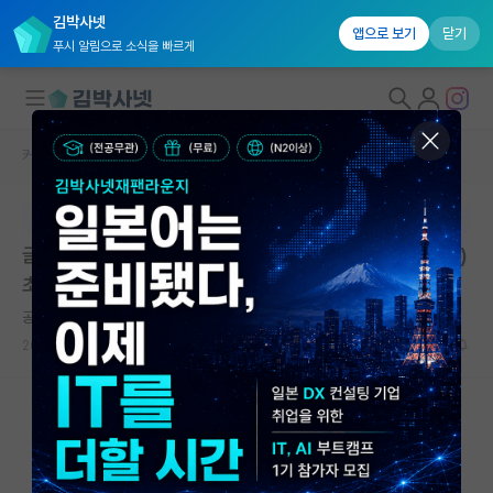
김박사넷
앱으로 보기
닫기
푸시 알림으로 소식을 빠르게
커뮤니티 홈
임용 정보 게시판
대학원생 모집
본문이 수정되지 않는 박제글입니다.
국내대학원 정보
글로벌융합대학 융합과학수사학과 비전임교원(겸임교수)
연구실&오픈랩
초빙 공고(~5/28)
커뮤니티
공허한 제임스 맥스웰
2026.05.26
0
426
커뮤니티 홈
전체글보기
베스트 게시판
IF 명예의전당