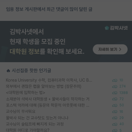
임용 정보 게시판에서 최근 댓글이 많이 달린 글
🔥 시선집중 핫한 인기글
Korea University 수학, 컴퓨터과학 이학사, UC Berkeley 산업공학 대학원 공학박사가 되는 것은 쉽지 않겠죠?
10
외부에서 괜찮은 랩을 알아보는 방법 (장문주의)
274
<대학원에 입학하는 법>
1388
소재분야 석박사 대학원생 + 물박사들이 착각하는 거
72
포스텍 억까에 대해 (동문의 학문적 아웃풋에 대한 반박)
50
교수님이 무서워요
16
물박사 되는 건 교수탓도 있는거 아니냐
29
교수님이 슬럼프에 빠지게 되는 과정
40
대학원 어디로 가야할까요?
5