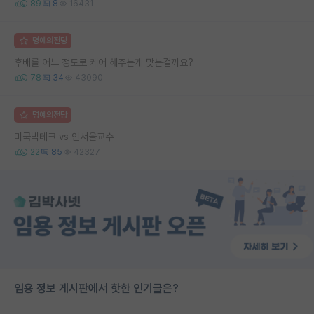
89
8
16431
명예의전당
후배를 어느 정도로 케어 해주는게 맞는걸까요?
78
34
43090
명예의전당
미국빅테크 vs 인서울교수
22
85
42327
임용 정보 게시판에서 핫한 인기글은?