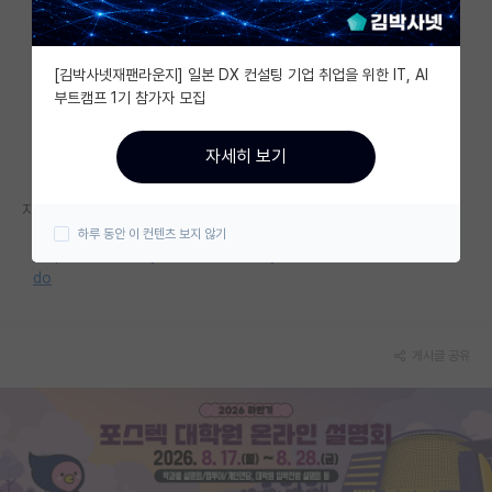
자유 게시판(아무개랩)
[김박사넷재팬라운지] 일본 DX 컨설팅 기업 취업을 위한 IT, AI
미국 유학 게시판
부트캠프 1기 참가자 모집
미국 대학원 합격 후기 게시판
자세히 보기
대학원생 모집 게시판
자세한 내용은 홈페이지를 참고해 주세요.
대학원 합격 후기 게시판
하루 동안 이 컨텐츠 보지 않기
https://www.hallym.ac.kr/bbs/hallym/151/385928/artclView.
연구실(PI) 홍보 게시판
do
석박사 채용 정보 게시판
임용 정보 게시판
게시글 공유
학부 인턴 게시판
취업 게시판
임용 후기 게시판