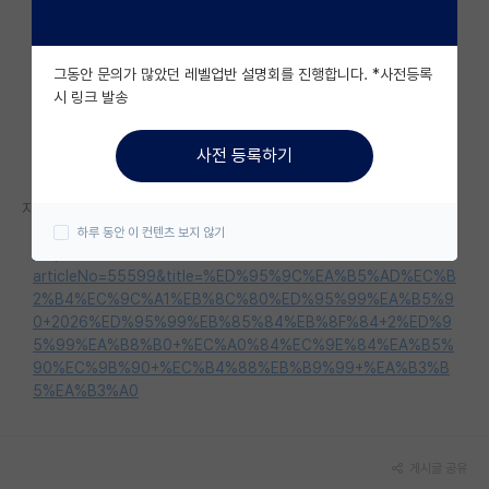
자유 게시판(아무개랩)
그동안 문의가 많았던 레벨업반 설명회를 진행합니다. *사전등록
미국 유학 게시판
시 링크 발송
미국 대학원 합격 후기 게시판
사전 등록하기
대학원생 모집 게시판
자세한 내용은 홈페이지를 참고해 주세요.
대학원 합격 후기 게시판
하루 동안 이 컨텐츠 보지 않기
https://www.knsu.ac.kr/knsu/unilife/notice.do?mode=view&
연구실(PI) 홍보 게시판
articleNo=55599&title=%ED%95%9C%EA%B5%AD%EC%B
2%B4%EC%9C%A1%EB%8C%80%ED%95%99%EA%B5%9
석박사 채용 정보 게시판
0+2026%ED%95%99%EB%85%84%EB%8F%84+2%ED%9
5%99%EA%B8%B0+%EC%A0%84%EC%9E%84%EA%B5%
임용 정보 게시판
90%EC%9B%90+%EC%B4%88%EB%B9%99+%EA%B3%B
5%EA%B3%A0
학부 인턴 게시판
취업 게시판
게시글 공유
임용 후기 게시판