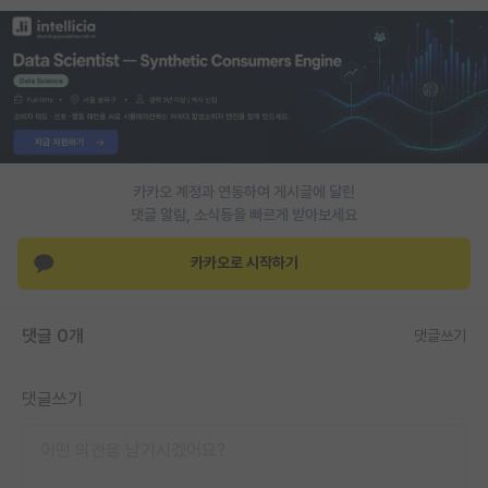
PI 전용 게시판
인문사회 계열 게시판
특수/전문대학원 게시판
반도체/AI 게시판
카카오 계정과 연동하여 게시글에 달린
장학금/장학생 게시판
댓글 알람, 소식등을 빠르게 받아보세요
학술 정보 게시판
카카오로 시작하기
홍보 게시판
댓글 0개
댓글쓰기
커리어
유학교육
댓글쓰기
이벤트
반도체 아카데미