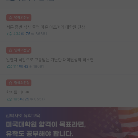
명예의전당
서른 중반 석사 졸업 미혼 아즈매의 대학원 단상
434
75
66681
명예의전당
알앤디 삭감으로 고통받는 가난한 대학원생의 하소연
114
42
18091
명예의전당
학계를 떠나며
185
25
85517