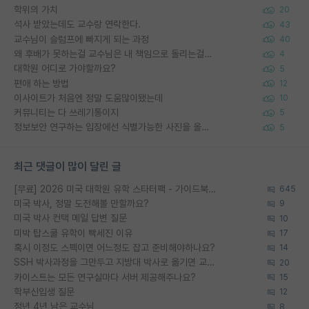
학위의 가치
20
석사 받았는데도 교수랑 연락한다.
43
교수님이 슬럼프에 빠지게 되는 과정
40
왜 후배가 못하는걸 교수님은 내 책임으로 돌리는걸까요?
4
대학원 어디로 가야할까요?
5
편애 하는 방법
12
이사이트가 처음엔 정말 도움많이됐는데
10
커뮤니티는 다 쓰레기통이지
5
정보보안 연구하는 입장에선 식별가능한 사진을 올리는건 비추이긴함
5
최근 댓글이 많이 달린 글
[무료] 2026 미국 대학원 유학 스타터팩 - 가이드북 & 합격자 컨택메일 템플릿
645
미국 박사, 정말 도전해볼 만할까요?
9
미국 박사 컨택 메일 답변 질문
10
미박 탑스쿨 유학이 빡세진 이유
17
혹시 이정도 스펙이면 어느정도 잡고 준비해야하나요?
14
SSH 박사과정을 그만두고 지방대 박사로 옮기면 교수의 꿈은 끝일까요?
20
카이스트는 모든 연구실마다 서버 제공해주나요?
15
학부신입생 질문
12
정년 4년 남은 교수님
8