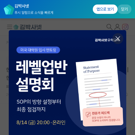
김박사넷
앱으로 보기
닫기
푸시 알림으로 소식을 빠르게
커뮤니티 홈
임용 정보 게시판
대학원생 모집
본문이 수정되지 않는 박제글입니다.
국내대학원 정보
한국체육대학교 2026학년도 2학기 전임교원 초빙 공고 |
연구실&오픈랩
한국체육대학교
커뮤니티
찌질한 존 케인즈
2026.05.13
0
401
커뮤니티 홈
전체글보기
베스트 게시판
IF 명예의전당