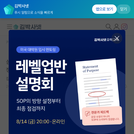
김박사넷
앱으로 보기
닫기
푸시 알림으로 소식을 빠르게
커뮤니티 홈
석박사 채용 정보 게시판
대학원생 모집
삼성서울병원 의학통계센터 계약직 연구직 채용(기간한
국내대학원 정보
정) | 삼성서울병원 | 마감일: 2026년 07월 13일
연구실&오픈랩
잡코리아
커뮤니티
2026.07.08
0
274
커뮤니티 홈
전체글보기
베스트 게시판
IF 명예의전당