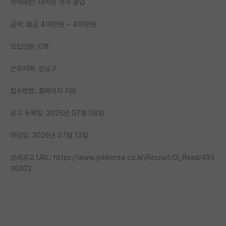
학력제한: 대학원 석사 졸업
PI 전용 게시판
급여: 월급 410만원 ~ 410만원
인문사회 계열 게시판
모집인원: 0명
특수/전문대학원 게시판
근무지역: 강남구
반도체/AI 게시판
접수방법: 홈페이지 지원
장학금/장학생 게시판
공고 등록일: 2026년 07월 08일
학술 정보 게시판
마감일: 2026년 07월 13일
홍보 게시판
커리어
상세공고 URL: https://www.jobkorea.co.kr/Recruit/GI_Read/495
36303
유학교육
이벤트
반도체 아카데미