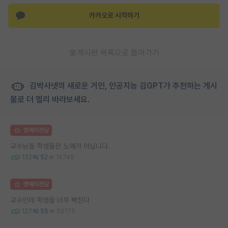
카카오로 시작하기
게시판 목록으로 돌아가기
김박사넷의 새로운 거인, 인공지능 김GPT가 추천하는 게시
물로 더 멀리 바라보세요.
명예의전당
교수님들 학생들은 노예가 아닙니다.
132
52
19745
명예의전당
교수인데 학생들 너무 빡친다
127
55
50175