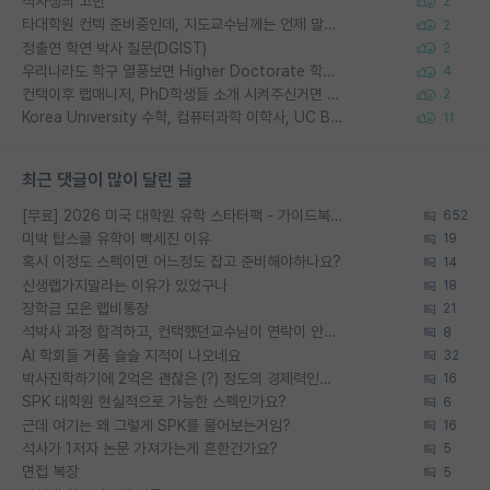
석사생의 고민
2
타대학원 컨텍 준비중인데, 지도교수님께는 언제 말씀드려야 할까요?
2
정출연 학연 박사 질문(DGIST)
2
우리나라도 학구 열풍보면 Higher Doctorate 학위가 필요하다고 봅니다.
4
컨택이후 랩매니저, PhD학생들 소개 시켜주신거면 거의 컨펌에 가깝나요?
2
Korea University 수학, 컴퓨터과학 이학사, UC Berkeley 산업공학 대학원 공학박사가 되는 것은 쉽지 않겠죠?
11
최근 댓글이 많이 달린 글
[무료] 2026 미국 대학원 유학 스타터팩 - 가이드북 & 합격자 컨택메일 템플릿
652
미박 탑스쿨 유학이 빡세진 이유
19
혹시 이정도 스펙이면 어느정도 잡고 준비해야하나요?
14
신생랩가지말라는 이유가 있었구나
18
장학금 모은 랩비통장
21
석박사 과정 합격하고, 컨택했던교수님이 연락이 안됩니다...
8
AI 학회들 거품 슬슬 지적이 나오네요
32
박사진학하기에 2억은 괜찮은 (?) 정도의 경제력인가요
16
SPK 대학원 현실적으로 가능한 스펙인가요?
6
근데 여기는 왜 그렇게 SPK를 물어보는거임?
16
석사가 1저자 논문 가져가는게 흔한건가요?
5
면접 복장
5