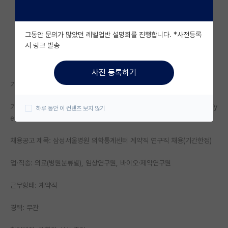
자유 게시판(아무개랩)
그동안 문의가 많았던 레벨업반 설명회를 진행합니다. *사전등록
미국 유학 게시판
시 링크 발송
미국 대학원 합격 후기 게시판
사전 등록하기
대학원생 모집 게시판
기업명: 삼성서울병원
대학원 합격 후기 게시판
기업정보 URL: https://www.jobkorea.co.kr/Recruit/Co_Read/C/y
하루 동안 이 컨텐츠 보지 않기
essir95
연구실(PI) 홍보 게시판
채용공고 제목: 삼성서울병원 의학통계센터 계약직 연구직 채용(기간한정)
석박사 채용 정보 게시판
임용 정보 게시판
업·직종: 의료(병원분류별), 임상연구원, 바이오·제약연구원
학부 인턴 게시판
근무형태: 계약직
취업 게시판
경력: 무관
임용 후기 게시판