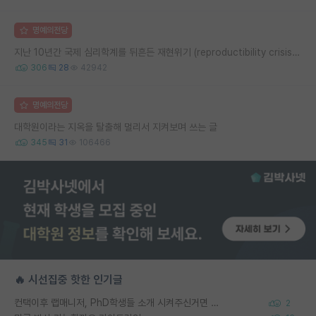
명예의전당
지난 10년간 국제 심리학계를 뒤흔든 재현위기 (reproductibility crisis) 요약 (1편)
306
28
42942
명예의전당
대학원이라는 지옥을 탈출해 멀리서 지켜보며 쓰는 글
345
31
106466
🔥 시선집중 핫한 인기글
컨택이후 랩매니저, PhD학생들 소개 시켜주신거면 거의 컨펌에 가깝나요?
2