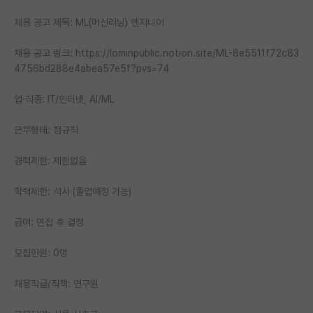
PI 전용 게시판
채용 공고 제목: ML(머신러닝) 엔지니어
인문사회 계열 게시판
채용 공고 링크: https://lominpublic.notion.site/ML-8e5511f72c83
4756bd288e4abea57e5f?pvs=74
특수/전문대학원 게시판
업·직종: IT/인터넷, AI/ML
반도체/AI 게시판
근무형태: 정규직
장학금/장학생 게시판
학술 정보 게시판
경력제한: 제한없음
홍보 게시판
학력제한: 석사 (졸업예정 가능)
커리어
급여: 면접 후 결정
유학교육
모집인원: 0명
이벤트
채용직급/직책: 연구원
반도체 아카데미