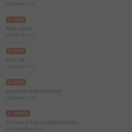
0
3
1106
김GPT
AI랩실 면담준비
0
1
5166
김GPT
연구직 질문
0
3
1674
김GPT
AI rnd쪽으로 취업을 희망하는데요
0
5
2390
명예의전당
연구자로서 우여곡절 우울증/불안장애 경험담
342
24
69654