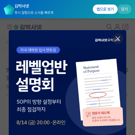
김박사넷
앱으로 보기
닫기
푸시 알림으로 소식을 빠르게
커뮤니티 홈
석박사 채용 정보 게시판
대학원생 모집
본문이 수정되지 않는 박제글입니다.
국내대학원 정보
병역특례(전문연구요원) 채용 | 로민 | 마감일 2026년 12
연구실&오픈랩
월 31일
커뮤니티
못된 마르틴 하이데거
2026.07.07
0
220
커뮤니티 홈
전체글보기
베스트 게시판
IF 명예의전당