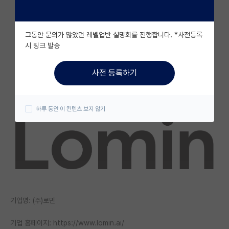
자유 게시판(아무개랩)
그동안 문의가 많았던 레벨업반 설명회를 진행합니다. *사전등록
미국 유학 게시판
시 링크 발송
미국 대학원 합격 후기 게시판
사전 등록하기
대학원생 모집 게시판
대학원 합격 후기 게시판
하루 동안 이 컨텐츠 보지 않기
연구실(PI) 홍보 게시판
석박사 채용 정보 게시판
임용 정보 게시판
학부 인턴 게시판
기업명: (주)로민
취업 게시판
기업 홈페이지: https://www.lomin.ai/
임용 후기 게시판