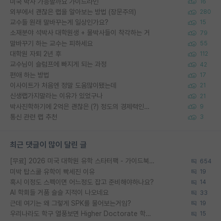
미국 박사 가능할까요 가이드라인
16
외부에서 괜찮은 랩을 알아보는 방법 (장문주의)
280
교수들 원래 말바꾸는게 일상인가요?
15
소재분야 석박사 대학원생 + 물박사들이 착각하는 거
79
말바꾸기 하는 교수는 피하세요
55
대학원 자퇴 2년 후
112
교수님이 슬럼프에 빠지게 되는 과정
42
편애 하는 방법
17
이사이트가 처음엔 정말 도움많이됐는데
21
신생랩가지말라는 이유가 있었구나
21
박사진학하기에 2억은 괜찮은 (?) 정도의 경제력인가요
9
통신 관련 랩 추천
3
최근 댓글이 많이 달린 글
[무료] 2026 미국 대학원 유학 스타터팩 - 가이드북 & 합격자 컨택메일 템플릿
654
미박 탑스쿨 유학이 빡세진 이유
19
혹시 이정도 스펙이면 어느정도 잡고 준비해야하나요?
14
AI 학회들 거품 슬슬 지적이 나오네요
33
근데 여기는 왜 그렇게 SPK를 물어보는거임?
19
우리나라도 학구 열풍보면 Higher Doctorate 학위가 필요하다고 봅니다.
15