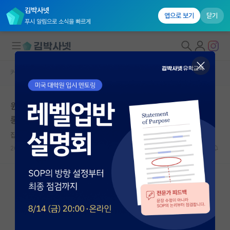
김박사넷
앱으로 보기
닫기
푸시 알림으로 소식을 빠르게
커뮤니티 홈
석박사 채용 정보 게시판
대학원생 모집
원료의약품API 공정개발/공정기술 경력사원 채용 | 코오
국내대학원 정보
롱생명과학㈜ | 마감일: 2026년 07월 07일
연구실&오픈랩
잡코리아
커뮤니티
2026.07.03
0
229
커뮤니티 홈
전체글보기
베스트 게시판
IF 명예의전당