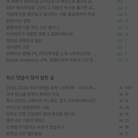
왜 후배가 못하는걸 교수님은 내 책임으로 돌리는걸까요?
7
SSH 박사과정을 그만두고 지방대 박사로 옮기면 교수의 꿈은 끝일까요?
9
가슴에 손을 올려놓고 싫어하는 사람 불공정하게 리뷰
9
편애 하는 방법
16
랩홈피에 다들 본인 사진 올리냐
13
이사이트가 처음엔 정말 도움많이됐는데
14
역대급 대학원생 빌런
2
석사생의 고민
2
컨택이후 랩매니저, PhD학생들 소개 시켜주신거면 거의 컨펌에 가깝나요?
2
Korea University 수학, 컴퓨터과학 이학사, UC Berkeley 산업공학 대학원 공학박사가 되는 것은 쉽지 않겠죠?
11
최근 댓글이 많이 달린 글
[무료] 2026 미국 대학원 유학 스타터팩 - 가이드북 & 합격자 컨택메일 템플릿
650
미박 탑스쿨 유학이 빡세진 이유
19
혹시 이정도 스펙이면 어느정도 잡고 준비해야하나요?
14
카이스트 경영공학부 서류
28
입학도 안한 신입생이 원래 관심을 받나요
14
물박사의 기준이 뭐임?
22
신생랩가지말라는 이유가 있었구나
16
장학금 모은 랩비통장
21