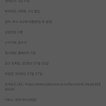
경력년수: 5년 이상
PI 전용 게시판
학력제한: 대학원 석사 졸업
인문사회 계열 게시판
급여: 회사 내규에 따름(면접 후 결정)
특수/전문대학원 게시판
모집인원: 0명
반도체/AI 게시판
근무지역: 충주시
장학금/장학생 게시판
접수방법: 홈페이지 지원
학술 정보 게시판
공고 등록일: 2026년 07월 02일
홍보 게시판
커리어
마감일: 2026년 07월 07일
유학교육
상세공고 URL: https://www.jobkorea.co.kr/Recruit/GI_Read/494
99341
이벤트
키워드: 제약·바이오R&D
반도체 아카데미