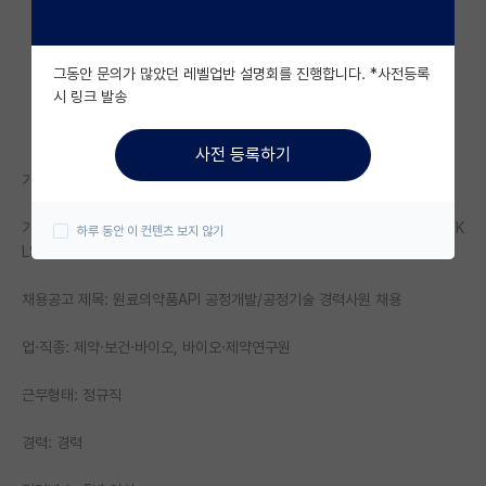
자유 게시판(아무개랩)
그동안 문의가 많았던 레벨업반 설명회를 진행합니다. *사전등록
미국 유학 게시판
시 링크 발송
미국 대학원 합격 후기 게시판
사전 등록하기
대학원생 모집 게시판
기업명: 코오롱생명과학㈜
대학원 합격 후기 게시판
기업정보 URL: https://www.jobkorea.co.kr/Recruit/Co_Read/C/K
하루 동안 이 컨텐츠 보지 않기
LSINSA
연구실(PI) 홍보 게시판
채용공고 제목: 원료의약품API 공정개발/공정기술 경력사원 채용
석박사 채용 정보 게시판
임용 정보 게시판
업·직종: 제약·보건·바이오, 바이오·제약연구원
학부 인턴 게시판
근무형태: 정규직
취업 게시판
경력: 경력
임용 후기 게시판