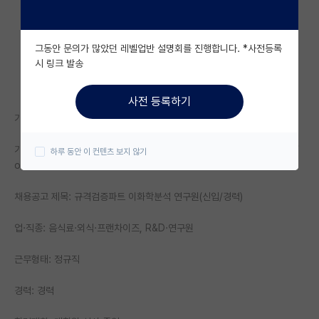
자유 게시판(아무개랩)
그동안 문의가 많았던 레벨업반 설명회를 진행합니다. *사전등록
미국 유학 게시판
시 링크 발송
미국 대학원 합격 후기 게시판
사전 등록하기
대학원생 모집 게시판
기업명: ㈜아워홈
대학원 합격 후기 게시판
기업정보 URL: https://www.jobkorea.co.kr/Recruit/Co_Read/C/
하루 동안 이 컨텐츠 보지 않기
ourhome6
연구실(PI) 홍보 게시판
채용공고 제목: 규격검증파트 이화학분석 연구원(신입/경력)
석박사 채용 정보 게시판
임용 정보 게시판
업·직종: 음식료·외식·프랜차이즈, R&D·연구원
학부 인턴 게시판
근무형태: 정규직
취업 게시판
경력: 경력
임용 후기 게시판