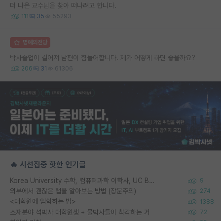
더 나은 교수님을 찾아 떠나려고 합니다.
111
35
55293
명예의전당
박사졸업이 길어져 남편이 힘들어합니다. 제가 어떻게 하면 좋을까요?
206
31
61306
🔥 시선집중 핫한 인기글
Korea University 수학, 컴퓨터과학 이학사, UC Berkeley 산업공학 대학원 공학박사가 되는 것은 쉽지 않겠죠?
9
외부에서 괜찮은 랩을 알아보는 방법 (장문주의)
274
<대학원에 입학하는 법>
1388
소재분야 석박사 대학원생 + 물박사들이 착각하는 거
72