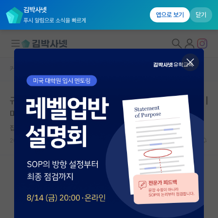
김박사넷
앱으로 보기
닫기
푸시 알림으로 소식을 빠르게
커뮤니티 홈
석박사 채용 정보 게시판
대학원생 모집
규격검증파트 이화학분석 연구원(신입/경력) | ㈜아워홈 |
국내대학원 정보
마감일: 2026년 05월 31일
연구실&오픈랩
잡코리아
커뮤니티
2026.05.22
0
492
커뮤니티 홈
전체글보기
베스트 게시판
IF 명예의전당