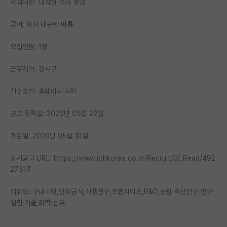
학력제한: 대학원 석사 졸업
PI 전용 게시판
급여: 회사 내규에 따름
인문사회 계열 게시판
모집인원: 1명
특수/전문대학원 게시판
근무지역: 강서구
반도체/AI 게시판
접수방법: 홈페이지 지원
장학금/장학생 게시판
공고 등록일: 2026년 05월 22일
학술 정보 게시판
마감일: 2026년 05월 31일
홍보 게시판
커리어
상세공고 URL: https://www.jobkorea.co.kr/Recruit/GI_Read/492
27517
유학교육
키워드: 구내식당,단체급식,식품연구,프랜차이즈,R&D,농림·축산연구,연구·
이벤트
실험·기술,화학·섬유
반도체 아카데미