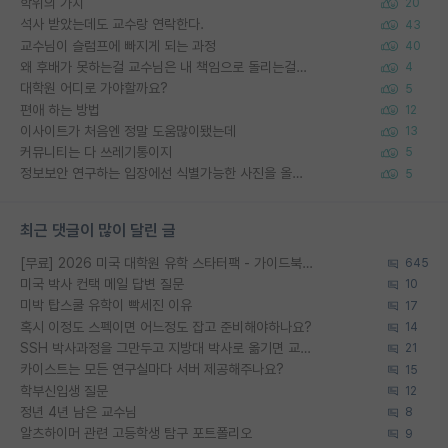
학위의 가치
20
석사 받았는데도 교수랑 연락한다.
43
교수님이 슬럼프에 빠지게 되는 과정
40
왜 후배가 못하는걸 교수님은 내 책임으로 돌리는걸까요?
4
대학원 어디로 가야할까요?
5
편애 하는 방법
12
이사이트가 처음엔 정말 도움많이됐는데
13
커뮤니티는 다 쓰레기통이지
5
정보보안 연구하는 입장에선 식별가능한 사진을 올리는건 비추이긴함
5
최근 댓글이 많이 달린 글
[무료] 2026 미국 대학원 유학 스타터팩 - 가이드북 & 합격자 컨택메일 템플릿
645
미국 박사 컨택 메일 답변 질문
10
미박 탑스쿨 유학이 빡세진 이유
17
혹시 이정도 스펙이면 어느정도 잡고 준비해야하나요?
14
SSH 박사과정을 그만두고 지방대 박사로 옮기면 교수의 꿈은 끝일까요?
21
카이스트는 모든 연구실마다 서버 제공해주나요?
15
학부신입생 질문
12
정년 4년 남은 교수님
8
알츠하이머 관련 고등학생 탐구 포트폴리오
9