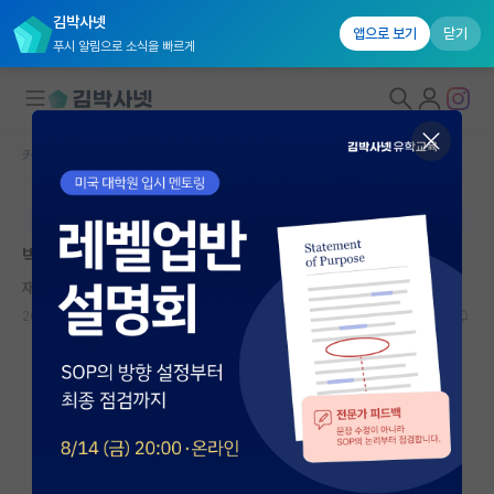
김박사넷
앱으로 보기
닫기
푸시 알림으로 소식을 빠르게
커뮤니티 홈
인문사회 계열 게시판
대학원생 모집
본문이 수정되지 않는 박제글입니다.
국내대학원 정보
박사 2트 떨어지고, 늦게 취업 준비합니다..
연구실&오픈랩
재치있는 한강
커뮤니티
2026.06.07
1
594
커뮤니티 홈
전체글보기
베스트 게시판
IF 명예의전당