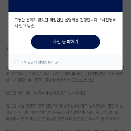
자유 게시판(아무개랩)
그동안 문의가 많았던 레벨업반 설명회를 진행합니다. *사전등록
미국 유학 게시판
시 링크 발송
미국 대학원 합격 후기 게시판
사전 등록하기
대학원생 모집 게시판
성대 사회과학 석사하고 1년동안 조교하면서 박사 준비했는데 지원한 곳 둘
다 불합이어서 이제 포기 합니다.
대학원 합격 후기 게시판
하루 동안 이 컨텐츠 보지 않기
두군데 다 지원사유가 관심분야 연구가 잘 됐고 (우리대학이 제 분야 세부전
연구실(PI) 홍보 게시판
공 가르치시는분이 안계셔서..) AND 장학금 좋은곳 (집안형편이 그리 좋지
않아서 BK21이나 등록금풀스칼라십 받는 곳으로갔어요)
석박사 채용 정보 게시판
한곳은 제가 많이 부족해서 떨어졌다고 생각하지만
임용 정보 게시판
학부 인턴 게시판
한곳은 나름 컨택도 했고 안전?하게 들어갈수있다고 생각했는데 면접때 물
었던 게 제 경제적 여유랑 떨어져도 다시 지원할거냐고만 묻고 끝났어요...
취업 게시판
학술이나 연구 제 논문 진행중인 연구에 대한 질문은 하나도 안 하셨어요...
임용 후기 게시판