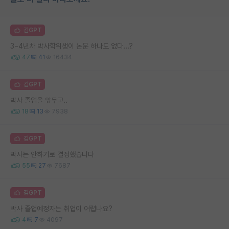
김GPT
3~4년차 박사학위생이 논문 하나도 없다...?
47
41
16434
김GPT
박사 졸업을 앞두고..
18
13
7938
김GPT
박사는 안하기로 결정했습니다
55
27
7687
김GPT
박사 졸업예정자는 취업이 어렵나요?
4
7
4097