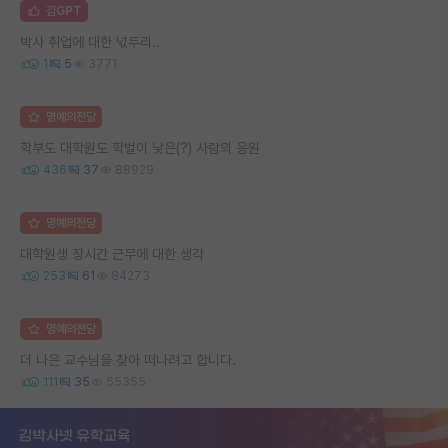
김GPT
박사 취업에 대한 넋두리..
1
5
3771
명예의전당
학부도 대학원도 학벌이 낮은(?) 사람의 응원
436
37
88929
명예의전당
대학원생 장시간 근무에 대한 생각
253
61
84273
명예의전당
더 나은 교수님을 찾아 떠나려고 합니다.
111
35
55355