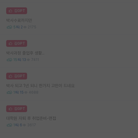
김GPT
박사수료까지만
5
2
2175
김GPT
박사과정 졸업후 생활..
15
13
7411
김GPT
박사 되고 1년 되니 한가지 고민이 드네요
1
15
4688
김GPT
대학원 자퇴 후 취업준비-면접
1
6
3617