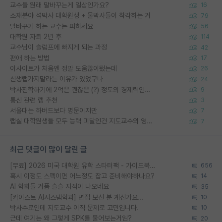
교수들 원래 말바꾸는게 일상인가요?
16
소재분야 석박사 대학원생 + 물박사들이 착각하는 거
79
말바꾸기 하는 교수는 피하세요
56
대학원 자퇴 2년 후
114
교수님이 슬럼프에 빠지게 되는 과정
42
편애 하는 방법
17
이사이트가 처음엔 정말 도움많이됐는데
26
신생랩가지말라는 이유가 있었구나
24
박사진학하기에 2억은 괜찮은 (?) 정도의 경제력인가요
9
통신 관련 랩 추천
3
서울대는 하버드보다 명문이지만
7
랩실 대학원생들 모두 능력 미달인건 지도교수의 영향 아닌가?
7
최근 댓글이 많이 달린 글
[무료] 2026 미국 대학원 유학 스타터팩 - 가이드북 & 합격자 컨택메일 템플릿
656
혹시 이정도 스펙이면 어느정도 잡고 준비해야하나요?
14
AI 학회들 거품 슬슬 지적이 나오네요
35
[카이스트 AI시스템학과] 면접 보신 분 계신가요...
10
박사수료인데 지도교수 이직 문제로 고민입니다.
10
근데 여기는 왜 그렇게 SPK를 물어보는거임?
20