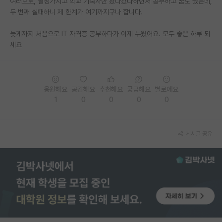
여러모로, 열정가지고 학교 기숙사만 왔다갔다하면서 공부하고 꿈도 꿨는데,
두 번째 실패하니 제 한계가 여기까지구나 합니다.
PI 전용 게시판
늦게까지 처음으로 IT 자격증 공부하다가 이제 누웠어요. 모두 좋은 하루 되
인문사회 계열 게시판
세요
특수/전문대학원 게시판
반도체/AI 게시판
응원해요
공감해요
추천해요
궁금해요
별로에요
장학금/장학생 게시판
1
0
0
0
0
학술 정보 게시판
홍보 게시판
게시글 공유
커리어
유학교육
이벤트
반도체 아카데미