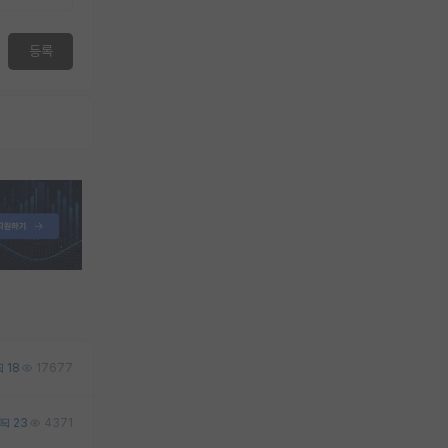
등록
18
17677
23
4371