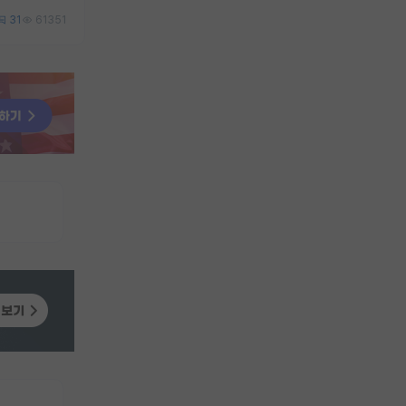
31
61351