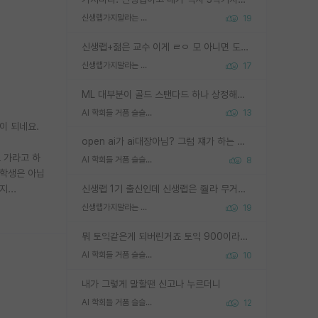
신생랩가지말라는 이유가 있었구나
19
신생랩+젊은 교수 이게 ㄹㅇ 모 아니면 도인듯.
신생랩가지말라는 이유가 있었구나
17
ML 대부분이 골드 스탠다드 하나 상정해놓고 (벤치마크 데이터셋이 여러 개면 여러 개 상정) 그거 얼마나 잘 맞추나 싸움임 가끔 번뜩이는 설계 철학을 보여주는 논문들도 있지만 대부분 그거 성적 얼마나 더 올리느라에 혈안이 되어 있는 측면이 잇음
AI 학회들 거품 슬슬 지적이 나오네요
13
이 되네요.
open ai가 ai대장아님? 그럼 쟤가 하는 말이 다 맞겠네
 가라고 하
AI 학회들 거품 슬슬 지적이 나오네요
8
 학생은 아닙
...
신생랩 1기 출신인데 신생랩은 줠라 무거운 바벨 같은거임. 들면 대박인데 못들면 깔려 죽음. 아무도 알려주지 않는 환경에서 자생해야하지만, 일단 살아남았다면 그 어떤 사람보다 악착같고 생존력 높은 사람으로 거듭날 수 있음
신생랩가지말라는 이유가 있었구나
19
뭐 토익같은게 되버린거죠 토익 900이라고 영어잘하는건 아닙니다만 잘하는사람은 다 900을 넘는 그런
AI 학회들 거품 슬슬 지적이 나오네요
10
내가 그렇게 말할땐 신고나 누르더니
AI 학회들 거품 슬슬 지적이 나오네요
12