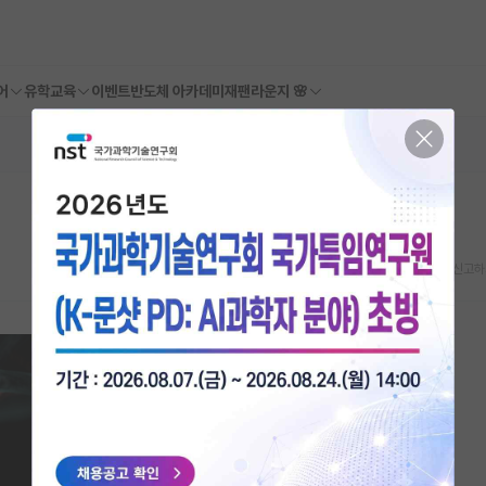
어
유학교육
이벤트
반도체 아카데미
재팬라운지 🌸
스크랩
신고하