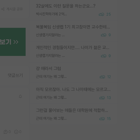
32살에도 이런 질문을 하는군요...?
게시글 공유
박사진학하기에 2억은 괜찮은 (?) 정도의 경제력인가요
25
복불복임 신생랩 1기 최고참이면 교수한테 직접 지도받는 시간이 매우 많음 제대로 된 교수라면 말이지 그게 아니라면 그냥 넌 해방 불가능한 노예 1호에 감점쓰레기통이 되는거고
신생랩가지말라는 이유가 있었구나
9
개인적인 경험들이지만.... 나이가 젊은 교수일수록 꼰대라는 가면을 쓴 채로 무례함을 행동하는 경우가 거의 90% 정도였음. 나이가 어린데 다른 또래들과 달리 명예, 권력, 재력까지 얻었으니 세상 다 가진 기분이겠지. 오히러 나이 든 교수들이 행동과 말을 더 조심하시더라.
신생랩가지말라는 이유가 있었구나
9
걍 애라서 그럼
댓글쓰기
근데 여기는 왜 그렇게 SPK를 물어보는거임?
12
아직 모르잖아. 나도 그 나이때에는 모르고 평가 받고 안심하고 싶었어.
근데 여기는 왜 그렇게 SPK를 물어보는거임?
13
그런걸 물어보는 애들은 대학원에 적합하지 않다
근데 여기는 왜 그렇게 SPK를 물어보는거임?
15
0
0
0