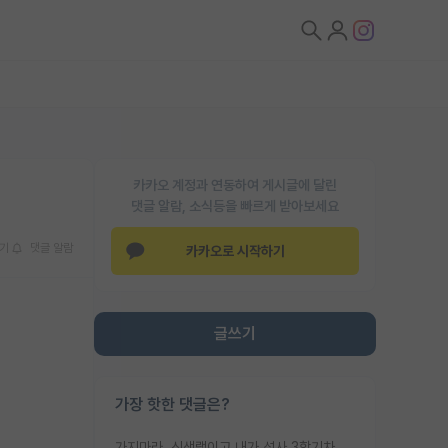
카카오 계정과 연동하여 게시글에 달린
댓글 알람, 소식등을 빠르게 받아보세요
기
댓글 알람
카카오로 시작하기
글쓰기
가장 핫한 댓글은?
가지마라. 신생랩이고 내가 석사 3학기차인데 최고참인데 나도 아무것도 모르는데 교수가 후배들 왜 논문 교육 안시키냐. 논문 왜 안 써오냐 닦달한다