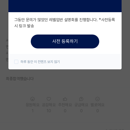
자유 게시판(아무개랩)
그동안 문의가 많았던 레벨업반 설명회를 진행합니다. *사전등록
미국 유학 게시판
시 링크 발송
미국 대학원 합격 후기 게시판
서성한 3.9
사전 등록하기
대학원생 모집 게시판
연구참여 6개월정도
사전컨택 o
대학원 합격 후기 게시판
면접 응답률 70%
하루 동안 이 컨텐츠 보지 않기
연구실(PI) 홍보 게시판
최종합격했습니다
석박사 채용 정보 게시판
임용 정보 게시판
학부 인턴 게시판
응원해요
공감해요
추천해요
궁금해요
별로에요
1
10
0
0
0
취업 게시판
임용 후기 게시판