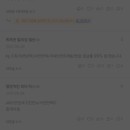
재팬라운지 🌸
0
0
0
0
0
대댓글 1개
대댓글 쓰기
해당 댓글을 보려면 로그인이 필요합니다.
로그인하기
똑똑한 윌리엄 켈빈
2021.06.08
ky 3.8/자연과학/사전컨택/자대인턴6개월/면접 응답률 95% 합격입니다.
0
2
0
1
0
대댓글 쓰기
열정적인 피터 힉스
2021.06.08
ssh/전전/4.1/인턴x/사전컨택O
합격이용
0
2
0
0
0
대댓글 쓰기