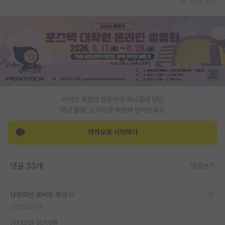
게시글 공유
PI 전용 게시판
인문사회 계열 게시판
특수/전문대학원 게시판
반도체/AI 게시판
장학금/장학생 게시판
카카오 계정과 연동하여 게시글에 달린
댓글 알람, 소식등을 빠르게 받아보세요
학술 정보 게시판
카카오로 시작하기
홍보 게시판
커리어
댓글 33개
댓글쓰기
유학교육
낙천적인 로버트 후크
이벤트
2021.06.08
반도체 아카데미
가지마라 이거야!!