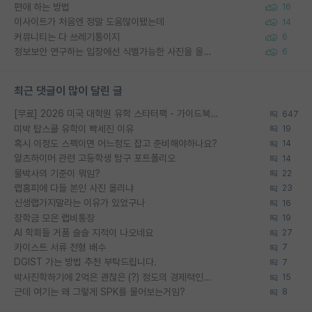
편애 하는 방법
16
이사이트가 처음엔 정말 도움많이됐는데
14
커뮤니티는 다 쓰레기통이지
6
정보보안 연구하는 입장에선 식별가능한 사진을 올리는건 비추이긴함
6
최근 댓글이 많이 달린 글
[무료] 2026 미국 대학원 유학 스타터팩 - 가이드북 & 합격자 컨택메일 템플릿
647
미박 탑스쿨 유학이 빡세진 이유
19
혹시 이정도 스펙이면 어느정도 잡고 준비해야하나요?
14
알츠하이머 관련 고등학생 탐구 포트폴리오
14
물박사의 기준이 뭐임?
22
랩홈피에 다들 본인 사진 올리냐
23
신생랩가지말라는 이유가 있었구나
16
장학금 모은 랩비통장
19
AI 학회들 거품 슬슬 지적이 나오네요
27
카이스트 서류 전형 배수
7
DGIST 가는 방법 추천 부탁드립니다.
7
박사진학하기에 2억은 괜찮은 (?) 정도의 경제력인가요
15
근데 여기는 왜 그렇게 SPK를 물어보는거임?
8