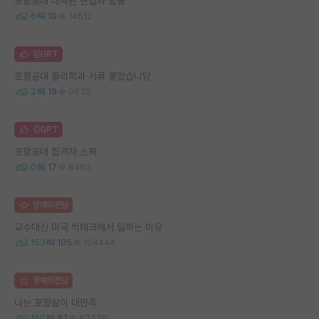
포항공대 대학원 면접과 합불
6
10
14512
김GPT
포항공대 물리학과 서류 붙었습니당
3
19
9639
김GPT
포항공대 합격자 스펙
0
17
8463
명예의전당
교수대신 미국 빅테크에서 일하는 이유
153
105
104444
명예의전당
나는 포항살이 대만족
160
82
63439