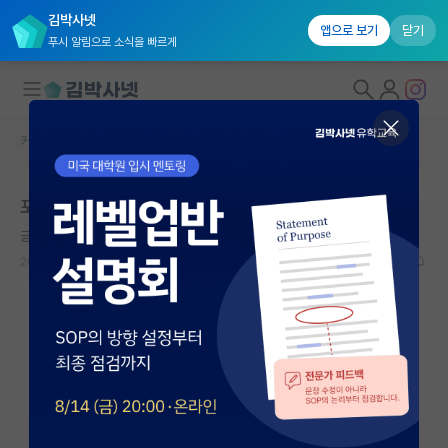
김박사넷
앱으로 보기
닫기
푸시 알림으로 소식을 빠르게
커뮤니티 홈
대학원 합격 후기 게시판
대학원생 모집
포항공대 합격후기
국내대학원 정보
긍정적인 플라톤
*
연구실&오픈랩
2021.06.08
33
17732
커뮤니티
커뮤니티 홈
전체글보기
베스트 게시판
IF 명예의전당