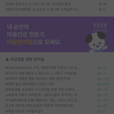
인하대 전자 4.1 → 카이스트 AX 석사과정 합격
10
서울과기대 MSDE 4.4/4.5 → 포스텍 기계공학 석사과정 합
2
🔥 시선집중 핫한 인기글
Korea University 수학, 컴퓨터과학 이학사, UC Berkeley 산업공학 대학원 공학박사가 되는 것은 쉽지 않겠죠?
10
비지거국 지방국립대 4.38/4.5 -> GIST 기계로봇공학과 석사
3
외부에서 괜찮은 랩을 알아보는 방법 (장문주의)
275
대학원 월급 정리해준다 (공대 기준)
275
대학원생들 교수에게 가스라이팅 당한 것은 이해가 갑니다. 안타깝네요.
119
소재분야 석박사 대학원생 + 물박사들이 착각하는 거
75
석사입학예정생 분들! 제발 어느 정도 각오는 하고 오세요.
156
포스텍 억까에 대해 (동문의 학문적 아웃풋에 대한 반박)
50
대학원 어디로 가야할까요?
5