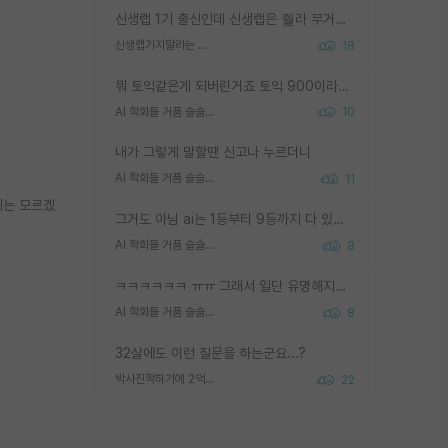
신생랩 1기 출신인데 신생랩은 줠라 무거운 바벨 같은거임. 들면 대박인데 못들면 깔려 죽음. 아무도 알려주지 않는 환경에서 자생해야하지만, 일단 살아남았다면 그 어떤 사람보다 악착같고 생존력 높은 사람으로 거듭날 수 있음
신생랩가지말라는 이유가 있었구나
18
뭐 토익같은게 되버린거죠 토익 900이라고 영어잘하는건 아닙니다만 잘하는사람은 다 900을 넘는 그런
AI 학회들 거품 슬슬 지적이 나오네요
10
내가 그렇게 말할땐 신고나 누르더니
AI 학회들 거품 슬슬 지적이 나오네요
11
지는 모르겠
그거도 아님 ai는 1등부터 9등까지 다 있음 그거도 없는 사람은 뭐냐 교수가 그냥 못하게 한거 1등급도 교수가 막으면 안됨
AI 학회들 거품 슬슬 지적이 나오네요
8
ㅋㅋㅋㅋㅋㅋ ㅠㅠ 그래서 일단 유명해지는게 중요한거같습니다
AI 학회들 거품 슬슬 지적이 나오네요
8
32살에도 이런 질문을 하는군요...?
박사진학하기에 2억은 괜찮은 (?) 정도의 경제력인가요
22