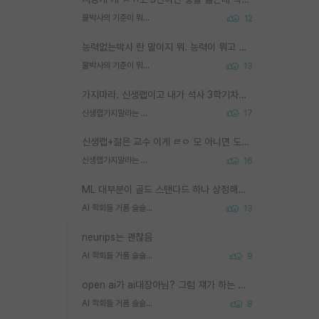
물박사의 기준이 뭐임?
12
능력없는박사 란 말이지 뭐. 능력이 뭐고 능력이 있다는게 뭔지는 사람마다 기준이 다르니까 얘기해봐야 서로 자기 기준만 얘기해서 논쟁이 끝이 안나고. 주위에서 능력있고 야심있는 신입생이 교수가 유의미한 피드백을 아예 안주면서 제대로된 과제에 참여해볼 기회도 제공하지 않고 잡일 뺑뺑이만 돌려서 맨날 단순작업만 하면서 밤새다가 눈빛이 점점 죽어가는걸 본 사람은 물박사는 교수탓이라고 하고, 교수는 이것저것 알려도 주고 기회도 주고 사수 동기 붙여주면서 어떻게든 끌고가려고 하는데 본인이 매일 뺀질거리면서 출근 하는둥마는둥 하다가 기껏 와서도 폰이나 쳐다보다가 실험 망치고 저녁약속있어서 먼저 가볼게요~ 하는걸 본 사람은 물박사는 본인탓이라고 함.
물박사의 기준이 뭐임?
13
가지마라. 신생랩이고 내가 석사 3학기차인데 최고참인데 나도 아무것도 모르는데 교수가 후배들 왜 논문 교육 안시키냐. 논문 왜 안 써오냐 닦달한다
신생랩가지말라는 이유가 있었구나
17
신생랩+젊은 교수 이게 ㄹㅇ 모 아니면 도인듯.
신생랩가지말라는 이유가 있었구나
16
ML 대부분이 골드 스탠다드 하나 상정해놓고 (벤치마크 데이터셋이 여러 개면 여러 개 상정) 그거 얼마나 잘 맞추나 싸움임 가끔 번뜩이는 설계 철학을 보여주는 논문들도 있지만 대부분 그거 성적 얼마나 더 올리느라에 혈안이 되어 있는 측면이 잇음
AI 학회들 거품 슬슬 지적이 나오네요
13
neurips는 괜찮음
AI 학회들 거품 슬슬 지적이 나오네요
9
open ai가 ai대장아님? 그럼 쟤가 하는 말이 다 맞겠네
AI 학회들 거품 슬슬 지적이 나오네요
8