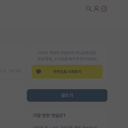
카카오 계정과 연동하여 게시글에 달린
댓글 알람, 소식등을 빠르게 받아보세요
기
댓글 알람
카카오로 시작하기
글쓰기
가장 핫한 댓글은?
서당개 개 ㅅㄲ도 3년이면 풍월 읊는데 박사 5년 이상 대리고 있으면서 물된건 교수 탓 맞는ㄱ게 거기가 서당이 아니란 소리임