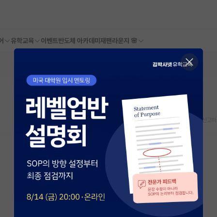
어
유학교육
이벤트
반도체 아카데미
재팬라운지 🌸
스크랩
신고하