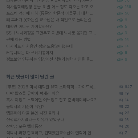
소재분야 석박사 대학원생 + 물박사들이 착각하는 거
76
석사입학예정생 분들! 제발 어느 정도 각오는 하고 오세요.
156
포스텍 억까에 대해 (동문의 학문적 아웃풋에 대한 반박)
50
왜 후배가 못하는걸 교수님은 내 책임으로 돌리는걸까요?
6
대학원 어디로 가야할까요?
5
SSH 박사과정을 그만두고 지방대 박사로 옮기면 교수의 꿈은 끝일까요?
9
편애 하는 방법
16
이사이트가 처음엔 정말 도움많이됐는데
14
커뮤니티는 다 쓰레기통이지
6
정보보안 연구하는 입장에선 식별가능한 사진을 올리는건 비추이긴함
6
최근 댓글이 많이 달린 글
[무료] 2026 미국 대학원 유학 스타터팩 - 가이드북 & 합격자 컨택메일 템플릿
647
미박 탑스쿨 유학이 빡세진 이유
19
혹시 이정도 스펙이면 어느정도 잡고 준비해야하나요?
14
물박사의 기준이 뭐임?
22
랩홈피에 다들 본인 사진 올리냐
23
신생랩가지말라는 이유가 있었구나
16
장학금 모은 랩비통장
20
석박사 과정 합격하고, 컨택했던교수님이 연락이 안됩니다...
7