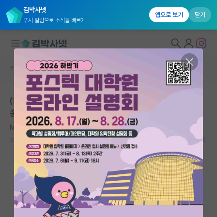
김박사넷
앱으로 보기
닫기
푸시 알림으로 소식을 빠르게
커뮤니티 홈
대학원 합격 후기 게시판
대학원생 모집
(늦은후기) GIST 물리광과학과 석사과정(봄학기2차) 최
국내대학원 정보
종합
연구실&오픈랩
Marcel Proust
커뮤니티
2019.12.14
8
12596
커뮤니티 홈
전체글보기
베스트 게시판
IF 명예의전당