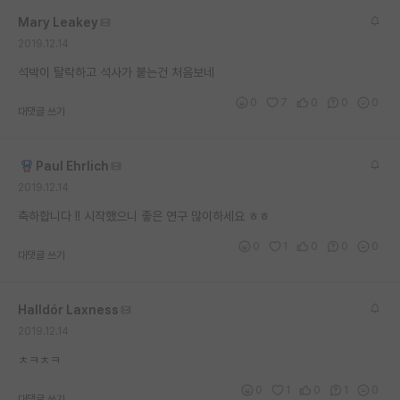
Mary Leakey
2019.12.14
석박이 탈락하고 석사가 붙는건 처음보네
0
7
0
0
0
대댓글 쓰기
Paul Ehrlich
2019.12.14
축하합니다 !! 시작했으니 좋은 연구 많이하세요 ㅎㅎ
0
1
0
0
0
대댓글 쓰기
Halldór Laxness
2019.12.14
ㅊㅋㅊㅋ
0
1
0
1
0
대댓글 쓰기