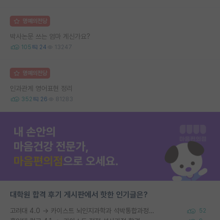
명예의전당
박사논문 쓰는 엄마 계신가요?
105
24
13247
명예의전당
인과관계 영어표현 정리
352
26
81283
대학원 합격 후기 게시판에서 핫한 인기글은?
고려대 4.0 → 카이스트 뇌인지과학과 석박통합과정 합격
52