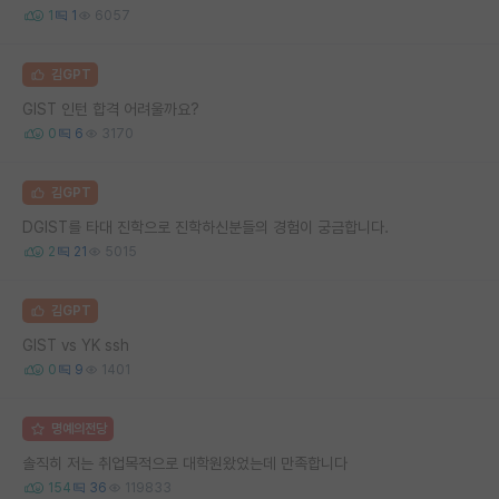
1
1
6057
김GPT
GIST 인턴 합격 어려울까요?
0
6
3170
김GPT
DGIST를 타대 진학으로 진학하신분들의 경험이 궁금합니다.
2
21
5015
김GPT
GIST vs YK ssh
0
9
1401
명예의전당
솔직히 저는 취업목적으로 대학원왔었는데 만족합니다
154
36
119833