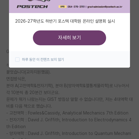
자유 게시판(아무개랩)
2026-27학년도 하반기 포스텍 대학원 온라인 설명회 실시
미국 유학 게시판
미국 대학원 합격 후기 게시판
자세히 보기
대학원생 모집 게시판
GIST에 결국 붙었습니다.
하루 동안 이 컨텐츠 보지 않기
대학원 합격 후기 게시판
석박사통합과정으로 지원했었는데, 석박통합은 탈락하고 대신 석사과정에
붙었습니다(교차지원했음).
연구실(PI) 홍보 게시판
면접방식은,
분야 A(고전역학&전자기학), 분야 B(양자역학&열통계물리학)로 나누어서
석박사 채용 정보 게시판
각 10분씩 총 20분간 보더군요.
임용 정보 게시판
문제가 뭐가 나왔는지는 GIST 방침상 말할 수 없습니다만, 저는 4대역학 대
비를 다음 책으로 했습니다.
학부 인턴 게시판
- 고전역학 : Fowles&Cassidy, Analytical Mechanics 7th Edition
- 전자기학 : David J. Griffith, Introduction to Electrodynamics 4
취업 게시판
th Edition
- 양자역학 : David J. Griffith, Introduction to Quantum Mechani
임용 후기 게시판