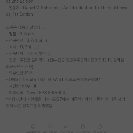
cs 2nd Edition
- 열통계 : Daniel V. Schroeder, An Introduction to Thermal Physi
PI 전용 게시판
cs, 1st Edition
인문사회 계열 게시판
스펙은 다음과 같습니다.
특수/전문대학원 게시판
- 평점 : 3.7/4.5
- 전공평점 : 3.7/4.5(...)
반도체/AI 게시판
- 석차 : 11/79(......)
- 소속대학 : 지거국(부산대)
장학금/장학생 게시판
- 전공 : 주전공 물리학과, (전)부전공 항공우주공학과(2019.12.11. 물리심
화전공으로 전환)
학술 정보 게시판
- 학부인턴 1학기
- UNIST 학점교류 1학기 및 KAIST 학점교류(현재진행형*)
홍보 게시판
- 사전컨택여부 :
X
커리어
- 어학성적 : New TEPS 369/600
*전형기간에 지원했을 때는 KAIST에서 여름학기까지 교류한 후 나온 성적
유학교육
까지 나온 성적표를 제출했음.
이벤트
반도체 아카데미
응원해요
공감해요
추천해요
궁금해요
별로에요