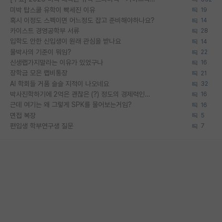
미박 탑스쿨 유학이 빡세진 이유
19
혹시 이정도 스펙이면 어느정도 잡고 준비해야하나요?
14
카이스트 경영공학부 서류
28
입학도 안한 신입생이 원래 관심을 받나요
14
물박사의 기준이 뭐임?
22
신생랩가지말라는 이유가 있었구나
16
장학금 모은 랩비통장
21
AI 학회들 거품 슬슬 지적이 나오네요
32
박사진학하기에 2억은 괜찮은 (?) 정도의 경제력인가요
16
근데 여기는 왜 그렇게 SPK를 물어보는거임?
16
면접 복장
5
편입생 학부연구생 질문
7