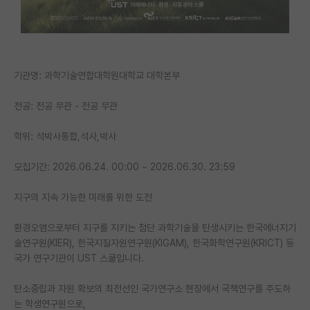
PI 전용 게시판
인문사회 계열 게시판
기관명: 과학기술연합대학원대학교 대학본부
특수/전문대학원 게시판
반도체/AI 게시판
전공: 전공 무관 - 전공 무관
장학금/장학생 게시판
학위: 석박사통합,석사,박사
학술 정보 게시판
모집기간: 2026.06.24. 00:00 ~ 2026.06.30. 23:59
홍보 게시판
지구의 지속 가능한 미래를 위한 도전
커리어
환경오염으로부터 지구를 지키는 첨단 과학기술을 탄생시키는 한국에너지기
유학교육
술연구원(KIER), 한국지질자원연구원(KIGAM), 한국화학연구원(KRICT) 등
국가 연구기관이 UST 스쿨입니다.
이벤트
탄소중립과 자원 확보의 최전선인 국가연구소 현장에서 국책연구를 주도하
반도체 아카데미
는 학생연구원으로,