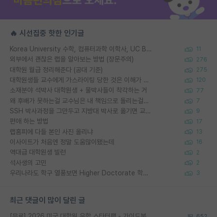
🔥 시선집중 핫한 인기글
Korea University 수학, 컴퓨터과학 이학사, UC Berkeley 산업공학 대학원 공학박사가 되는 것은 쉽지 않겠죠?
11
외부에서 괜찮은 랩을 알아보는 방법 (장문주의)
276
대학원 월급 정리해준다 (공대 기준)
275
대학원생들 교수에게 가스라이팅 당한 것은 이해가 갑니다. 안타깝네요.
120
소재분야 석박사 대학원생 + 물박사들이 착각하는 거
77
왜 후배가 못하는걸 교수님은 내 책임으로 돌리는걸까요?
7
SSH 박사과정을 그만두고 지방대 박사로 옮기면 교수의 꿈은 끝일까요?
9
편애 하는 방법
17
랩홈피에 다들 본인 사진 올리냐
13
이사이트가 처음엔 정말 도움많이됐는데
16
역대급 대학원생 빌런
2
석사생의 고민
2
우리나라도 학구 열풍보면 Higher Doctorate 학위가 필요하다고 봅니다.
3
최근 댓글이 많이 달린 글
[무료] 2026 미국 대학원 유학 스타터팩 - 가이드북 & 합격자 컨택메일 템플릿
652