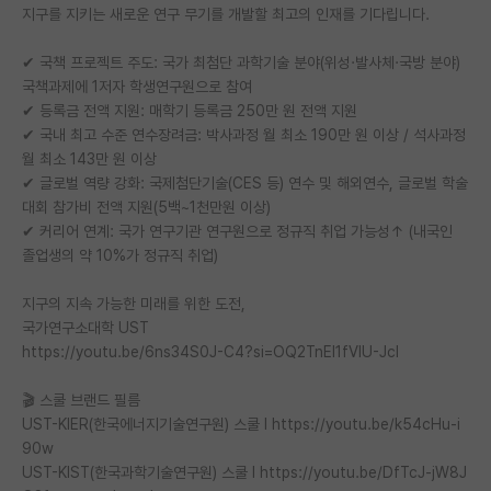
지구를 지키는 새로운 연구 무기를 개발할 최고의 인재를 기다립니다.
재팬라운지 🌸
✔ 국책 프로젝트 주도: 국가 최첨단 과학기술 분야(위성·발사체·국방 분야)
국책과제에 1저자 학생연구원으로 참여
✔ 등록금 전액 지원: 매학기 등록금 250만 원 전액 지원
✔ 국내 최고 수준 연수장려금: 박사과정 월 최소 190만 원 이상 / 석사과정
월 최소 143만 원 이상
✔ 글로벌 역량 강화: 국제첨단기술(CES 등) 연수 및 해외연수, 글로벌 학술
대회 참가비 전액 지원(5백~1천만원 이상)
✔ 커리어 연계: 국가 연구기관 연구원으로 정규직 취업 가능성↑ (내국인
졸업생의 약 10%가 정규직 취업)
지구의 지속 가능한 미래를 위한 도전,
국가연구소대학 UST
https://youtu.be/6ns34S0J-C4?si=OQ2TnEI1fVIU-JcI
🎬 스쿨 브랜드 필름
UST-KIER(한국에너지기술연구원) 스쿨 l https://youtu.be/k54cHu-i
90w
UST-KIST(한국과학기술연구원) 스쿨 l https://youtu.be/DfTcJ-jW8J