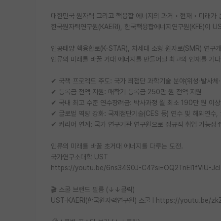
대한민국 원자력 그리고 핵융합 에너지의 과거‧현재‧미래가 
한국원자력연구원(KAERI), 한국핵융합에너지연구원(KFE)이 U
인공태양 핵융합로(K-STAR), 차세대 소형 원자로(SMR) 
인류의 미래를 바꿀 거대 에너지를 만들어낼 최고의 인재를 기다
✔ 국책 프로젝트 주도: 국가 최첨단 과학기술 분야(위성·발사체
✔ 등록금 전액 지원: 매학기 등록금 250만 원 전액 지원
✔ 국내 최고 수준 연수장려금: 박사과정 월 최소 190만 원 이상 
✔ 글로벌 역량 강화: 국제첨단기술(CES 등) 연수 및 해외연수,
✔ 커리어 연계: 국가 연구기관 연구원으로 정규직 취업 가능성↑
인류의 미래를 바꿀 초거대 에너지를 다루는 도전.
국가연구소대학 UST
https://youtu.be/6ns34S0J-C4?si=OQ2TnEI1fVIU-JcI
🎬 스쿨 브랜드 필름 (↓↓클릭)
UST-KAERI(한국원자력연구원) 스쿨 l https://youtu.be/z