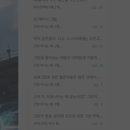
박사진학하기에 2억은 괜찮은 (?) 정도의 경제력인가요
30
걍 애라서 그럼
근데 여기는 왜 그렇게 SPK를 물어보는거임?
16
아직 모르잖아. 나도 그 나이때에는 모르고 평가 받고 안심하고 싶었어.
근데 여기는 왜 그렇게 SPK를 물어보는거임?
22
그런걸 물어보는 애들은 대학원에 적합하지 않다
근데 여기는 왜 그렇게 SPK를 물어보는거임?
18
요새 20대 초반 젊은이들은 많은 것에서 가성비를 따지더라고요. 내가 이 정도 인풋을 넣었을 때 그만큼 아웃풋이 나올 것인가? 사실 아웃풋이 인풋 대비 리니어하게 나오지 않는 영역을 시도하기 싫어한다는 느낌입니다.
근데 여기는 왜 그렇게 SPK를 물어보는거임?
9
근데 이 커뮤니티는 왜 있는거죠? 그런거 쉽게 물어볼수있어서 있는거 아닌가요? 그렇게 보기 싫으면 커뮤니티도 하지마시지 그러면
근데 여기는 왜 그렇게 SPK를 물어보는거임?
8
그런거 받을 경지에 오르게 되면 그딴 학위명이 필요없음
우리나라도 학구 열풍보면 Higher Doctorate 학위가 필요하다고 봅니다.
10