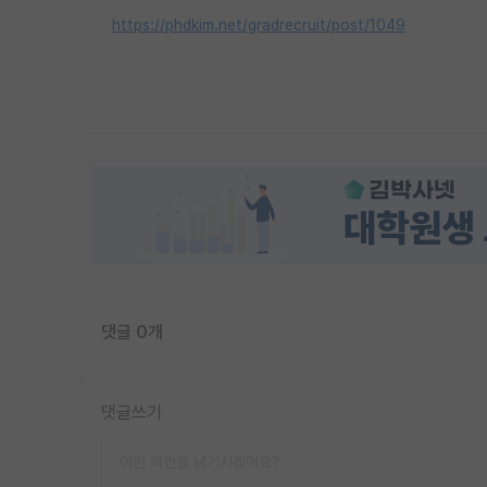
https://phdkim.net/gradrecruit/post/1049
댓글 0개
댓글쓰기