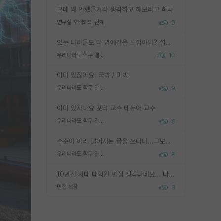
근데 왜 안했을거라 생각하고 해보라고 하냐
연구실 후배와의 관계
9
있는 나라들도 다 명예같은 느낌아님? 설마 박사끼리 등급나눠서 학위수여하자 같은 헛소리는 아니지? ㅋㅋ
우리나라도 학구 열풍보면 Higher Doctorate 학위가 필요하다고 봅니다.
10
이미 있잖아요: 국박 / 미박
우리나라도 학구 열풍보면 Higher Doctorate 학위가 필요하다고 봅니다.
9
이미 있자나요 포닥 교수 테뉴어 교수
우리나라도 학구 열풍보면 Higher Doctorate 학위가 필요하다고 봅니다.
8
수준이 이리 떨어지는 글을 쓰다니...그보다 이런 헛소리에 정성들여 답변해주시는 분들에게 존경심 1 드림
우리나라도 학구 열풍보면 Higher Doctorate 학위가 필요하다고 봅니다.
9
10년전 자대 대학원 면접 생각나네요... 다들 양복에 넥타이까지 하고 갔더니, 국회의원 출마하냐고 놀리셨던. (면접질문내용: 증명사진에선 두상이 계란형인데, 실제론 그렇지 않다. 증명사진이 뭘 증명하고 있는거냐)ㅋㅋㅋㅋ
면접 복장
8