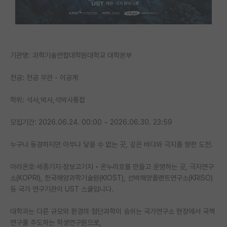
PI 전용 게시판
인문사회 계열 게시판
기관명: 과학기술연합대학원대학교 대학본부
특수/전문대학원 게시판
반도체/AI 게시판
전공: 전공 무관 - 이공계
장학금/장학생 게시판
학위: 석사,박사,석박사통합
학술 정보 게시판
모집기간: 2026.06.24. 00:00 ~ 2026.06.30. 23:59
홍보 게시판
누구나 동경하지만 아무나 닿을 수 없는 곳, 깊은 바다와 극지를 향한 도전.
커리어
아라온호·세종기지·장보고기지‧온누리호를 만들고 운영하는 곳, 극지연구
유학교육
소(KOPRI), 한국해양과학기술원(KIOST), 선박해양플랜트연구소(KRISO)
등 국가 연구기관이 UST 스쿨입니다.
이벤트
대학과는 다른 규모와 환경의 첨단과학이 숨쉬는 국가연구소 현장에서 국책
반도체 아카데미
연구를 주도하는 학생연구원으로,