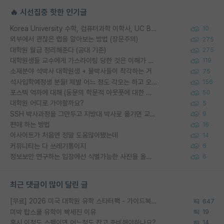
🔥 시선집중 핫한 인기글
Korea University 수학, 컴퓨터과학 이학사, UC Berkeley 산업공학 대학원 공학박사가 되는 것은 쉽지 않겠죠?
10
외부에서 괜찮은 랩을 알아보는 방법 (장문주의)
275
대학원 월급 정리해준다 (공대 기준)
275
대학원생들 교수에게 가스라이팅 당한 것은 이해가 갑니다. 안타깝네요.
119
소재분야 석박사 대학원생 + 물박사들이 착각하는 거
75
석사입학예정생 분들! 제발 어느 정도 각오는 하고 오세요.
156
포스텍 억까에 대해 (동문의 학문적 아웃풋에 대한 반박)
50
대학원 어디로 가야할까요?
5
SSH 박사과정을 그만두고 지방대 박사로 옮기면 교수의 꿈은 끝일까요?
9
편애 하는 방법
16
이사이트가 처음엔 정말 도움많이됐는데
14
커뮤니티는 다 쓰레기통이지
6
정보보안 연구하는 입장에선 식별가능한 사진을 올리는건 비추이긴함
6
최근 댓글이 많이 달린 글
[무료] 2026 미국 대학원 유학 스타터팩 - 가이드북 & 합격자 컨택메일 템플릿
647
미박 탑스쿨 유학이 빡세진 이유
19
혹시 이정도 스펙이면 어느정도 잡고 준비해야하나요?
14