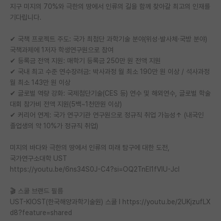
지구 미지의 70%와 극한의 땅에서 인류의 길을 함께 찾아갈 최고의 인재를
재팬라운지 🌸
기다립니다.
✔ 국책 프로젝트 주도: 국가 최첨단 과학기술 분야(위성·발사체·국방 분야)
국책과제에 1저자 학생연구원으로 참여
✔ 등록금 전액 지원: 매학기 등록금 250만 원 전액 지원
✔ 국내 최고 수준 연수장려금: 박사과정 월 최소 190만 원 이상 / 석사과정
월 최소 143만 원 이상
✔ 글로벌 역량 강화: 국제첨단기술(CES 등) 연수 및 해외연수, 글로벌 학술
대회 참가비 전액 지원(5백~1천만원 이상)
✔ 커리어 연계: 국가 연구기관 연구원으로 정규직 취업 가능성↑ (내국인
졸업생의 약 10%가 정규직 취업)
미지의 바다와 극한의 땅에서 인류의 미래 탐구에 대한 도전,
국가연구소대학 UST
https://youtu.be/6ns34S0J-C4?si=OQ2TnEI1fVIU-JcI
🎬 스쿨 브랜드 필름
UST-KIOST(한국해양과학기술원) 스쿨 l https://youtu.be/2UKjzufLX
d8?feature=shared