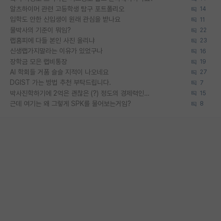
알츠하이머 관련 고등학생 탐구 포트폴리오
14
입학도 안한 신입생이 원래 관심을 받나요
11
물박사의 기준이 뭐임?
22
랩홈피에 다들 본인 사진 올리냐
23
신생랩가지말라는 이유가 있었구나
16
장학금 모은 랩비통장
19
AI 학회들 거품 슬슬 지적이 나오네요
27
DGIST 가는 방법 추천 부탁드립니다.
7
박사진학하기에 2억은 괜찮은 (?) 정도의 경제력인가요
15
근데 여기는 왜 그렇게 SPK를 물어보는거임?
8