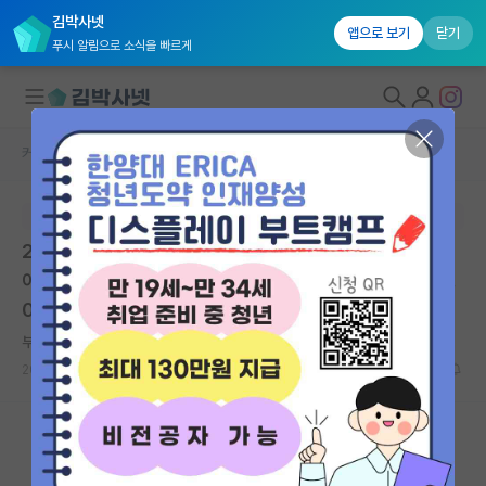
김박사넷
앱으로 보기
닫기
푸시 알림으로 소식을 빠르게
커뮤니티 홈
대학원생 모집 게시판
대학원생 모집
본문이 수정되지 않는 박제글입니다.
국내대학원 정보
2026학년도 후기 2차 대학원 신입생 모집(해양·극지 분
연구실&오픈랩
야) | 과학기술연합대학원대학교 대학본부 | 마감: 2026.
06.30. 23:59
커뮤니티
부지런한 존 내시
커뮤니티 홈
2026.06.03
0
904
전체글보기
베스트 게시판
IF 명예의전당