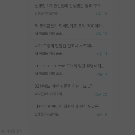
신생랩 1기 출신인데 신생랩은 줠라 무거운 바벨 같은거임. 들면 대박인데 못들면 깔려 죽음. 아무도 알려주지 않는 환경에서 자생해야하지만, 일단 살아남았다면 그 어떤 사람보다 악착같고 생존력 높은 사람으로 거듭날 수 있음
신생랩가지말라는 이유가 있었구나
18
뭐 토익같은게 되버린거죠 토익 900이라고 영어잘하는건 아닙니다만 잘하는사람은 다 900을 넘는 그런
AI 학회들 거품 슬슬 지적이 나오네요
10
내가 그렇게 말할땐 신고나 누르더니
AI 학회들 거품 슬슬 지적이 나오네요
11
ㅋㅋㅋㅋㅋㅋ ㅠㅠ 그래서 일단 유명해지는게 중요한거같습니다
AI 학회들 거품 슬슬 지적이 나오네요
8
32살에도 이런 질문을 하는군요...?
박사진학하기에 2억은 괜찮은 (?) 정도의 경제력인가요
22
나랑 걍 판박이인 상황이네 진심 뭐같음
신생랩가지말라는 이유가 있었구나
8
게시글 공유