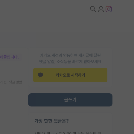
카카오 계정과 연동하여 게시글에 달린
박제글입니다.
댓글 알람, 소식등을 빠르게 받아보세요
카카오로 시작하기
기
댓글 알람
글쓰기
가장 핫한 댓글은?
서당개 개 ㅅㄲ도 3년이면 풍월 읊는데 박사 5년 이상 대리고 있으면서 물된건 교수 탓 맞는ㄱ게 거기가 서당이 아니란 소리임