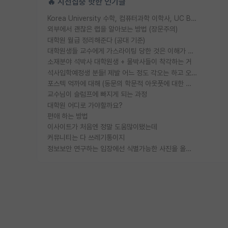
🔥 시선집중 핫한 인기글
Korea University 수학, 컴퓨터과학 이학사, UC Berkeley 산업공학 대학원 공학박사가 되는 것은 쉽지 않겠죠?
외부에서 괜찮은 랩을 알아보는 방법 (장문주의)
대학원 월급 정리해준다 (공대 기준)
대학원생들 교수에게 가스라이팅 당한 것은 이해가 갑니다. 안타깝네요.
소재분야 석박사 대학원생 + 물박사들이 착각하는 거
석사입학예정생 분들! 제발 어느 정도 각오는 하고 오세요.
포스텍 억까에 대해 (동문의 학문적 아웃풋에 대한 반박)
교수님이 슬럼프에 빠지게 되는 과정
대학원 어디로 가야할까요?
편애 하는 방법
이사이트가 처음엔 정말 도움많이됐는데
커뮤니티는 다 쓰레기통이지
정보보안 연구하는 입장에선 식별가능한 사진을 올리는건 비추이긴함