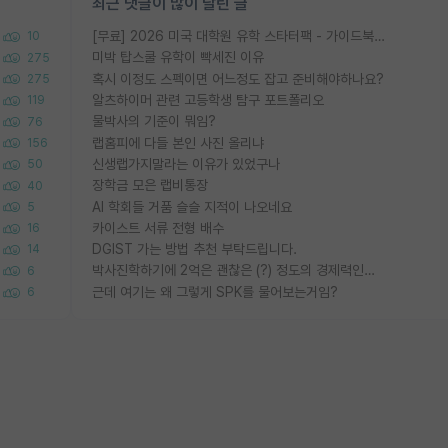
최근 댓글이 많이 달린 글
[무료] 2026 미국 대학원 유학 스타터팩 - 가이드북 & 합격자 컨택메일 템플릿
10
미박 탑스쿨 유학이 빡세진 이유
275
혹시 이정도 스펙이면 어느정도 잡고 준비해야하나요?
275
알츠하이머 관련 고등학생 탐구 포트폴리오
119
물박사의 기준이 뭐임?
76
랩홈피에 다들 본인 사진 올리냐
156
신생랩가지말라는 이유가 있었구나
50
장학금 모은 랩비통장
40
AI 학회들 거품 슬슬 지적이 나오네요
5
카이스트 서류 전형 배수
16
DGIST 가는 방법 추천 부탁드립니다.
14
박사진학하기에 2억은 괜찮은 (?) 정도의 경제력인가요
6
근데 여기는 왜 그렇게 SPK를 물어보는거임?
6