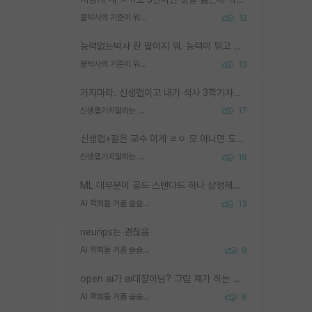
물박사의 기준이 뭐임?
12
능력없는박사 란 말이지 뭐. 능력이 뭐고 능력이 있다는게 뭔지는 사람마다 기준이 다르니까 얘기해봐야 서로 자기 기준만 얘기해서 논쟁이 끝이 안나고. 주위에서 능력있고 야심있는 신입생이 교수가 유의미한 피드백을 아예 안주면서 제대로된 과제에 참여해볼 기회도 제공하지 않고 잡일 뺑뺑이만 돌려서 맨날 단순작업만 하면서 밤새다가 눈빛이 점점 죽어가는걸 본 사람은 물박사는 교수탓이라고 하고, 교수는 이것저것 알려도 주고 기회도 주고 사수 동기 붙여주면서 어떻게든 끌고가려고 하는데 본인이 매일 뺀질거리면서 출근 하는둥마는둥 하다가 기껏 와서도 폰이나 쳐다보다가 실험 망치고 저녁약속있어서 먼저 가볼게요~ 하는걸 본 사람은 물박사는 본인탓이라고 함.
물박사의 기준이 뭐임?
13
가지마라. 신생랩이고 내가 석사 3학기차인데 최고참인데 나도 아무것도 모르는데 교수가 후배들 왜 논문 교육 안시키냐. 논문 왜 안 써오냐 닦달한다
신생랩가지말라는 이유가 있었구나
17
신생랩+젊은 교수 이게 ㄹㅇ 모 아니면 도인듯.
신생랩가지말라는 이유가 있었구나
16
ML 대부분이 골드 스탠다드 하나 상정해놓고 (벤치마크 데이터셋이 여러 개면 여러 개 상정) 그거 얼마나 잘 맞추나 싸움임 가끔 번뜩이는 설계 철학을 보여주는 논문들도 있지만 대부분 그거 성적 얼마나 더 올리느라에 혈안이 되어 있는 측면이 잇음
AI 학회들 거품 슬슬 지적이 나오네요
13
neurips는 괜찮음
AI 학회들 거품 슬슬 지적이 나오네요
9
open ai가 ai대장아님? 그럼 쟤가 하는 말이 다 맞겠네
AI 학회들 거품 슬슬 지적이 나오네요
8