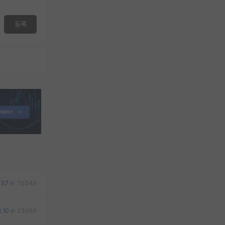
등록
37
76549
10
23066