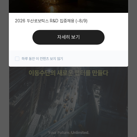
자유 게시판(아무개랩)
2026 두산로보틱스 R&D 집중채용 (~8/9)
미국 유학 게시판
미국 대학원 합격 후기 게시판
자세히 보기
대학원생 모집 게시판
하루 동안 이 컨텐츠 보지 않기
대학원 합격 후기 게시판
연구실(PI) 홍보 게시판
석박사 채용 정보 게시판
임용 정보 게시판
학부 인턴 게시판
취업 게시판
임용 후기 게시판