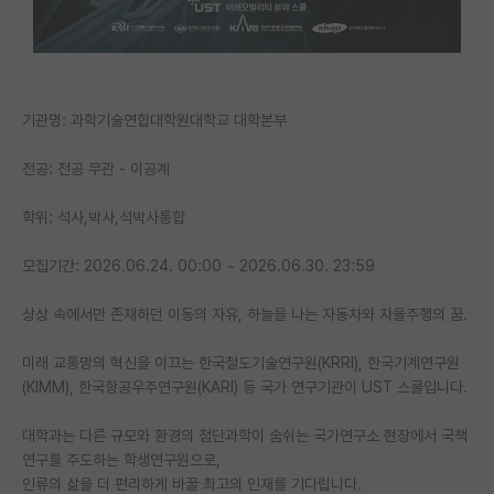
PI 전용 게시판
인문사회 계열 게시판
기관명: 과학기술연합대학원대학교 대학본부
특수/전문대학원 게시판
반도체/AI 게시판
전공: 전공 무관 - 이공계
장학금/장학생 게시판
학위: 석사,박사,석박사통합
학술 정보 게시판
모집기간: 2026.06.24. 00:00 ~ 2026.06.30. 23:59
홍보 게시판
상상 속에서만 존재하던 이동의 자유, 하늘을 나는 자동차와 자율주행의 꿈.
커리어
미래 교통망의 혁신을 이끄는 한국철도기술연구원(KRRI), 한국기계연구원
유학교육
(KIMM), 한국항공우주연구원(KARI) 등 국가 연구기관이 UST 스쿨입니다.
이벤트
대학과는 다른 규모와 환경의 첨단과학이 숨쉬는 국가연구소 현장에서 국책
연구를 주도하는 학생연구원으로,
반도체 아카데미
인류의 삶을 더 편리하게 바꿀 최고의 인재를 기다립니다.