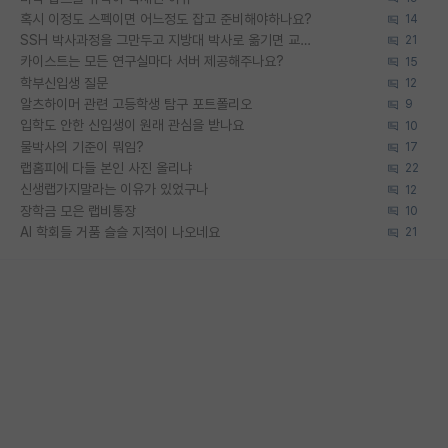
혹시 이정도 스펙이면 어느정도 잡고 준비해야하나요?
14
SSH 박사과정을 그만두고 지방대 박사로 옮기면 교수의 꿈은 끝일까요?
21
카이스트는 모든 연구실마다 서버 제공해주나요?
15
학부신입생 질문
12
알츠하이머 관련 고등학생 탐구 포트폴리오
9
입학도 안한 신입생이 원래 관심을 받나요
10
물박사의 기준이 뭐임?
17
랩홈피에 다들 본인 사진 올리냐
22
신생랩가지말라는 이유가 있었구나
12
장학금 모은 랩비통장
10
AI 학회들 거품 슬슬 지적이 나오네요
21