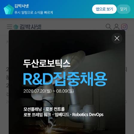
김박사넷
앱으로 보기
닫기
푸시 알림으로 소식을 빠르게
커뮤니티 홈
대학원생 모집 게시판
대학원생 모집
본문이 수정되지 않는 박제글입니다.
국내대학원 정보
2026학년도 후기 2차 대학원 신입생 모집(미래 모빌리티
연구실&오픈랩
분야 스쿨) | 과학기술연합대학원대학교 대학본부 | 마감:
2026.06.30. 23:59
커뮤니티
겁먹은 코페르니쿠스
커뮤니티 홈
2026.06.02
0
817
전체글보기
베스트 게시판
IF 명예의전당