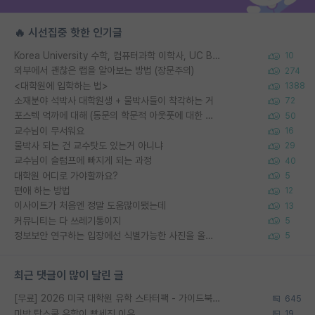
🔥 시선집중 핫한 인기글
Korea University 수학, 컴퓨터과학 이학사, UC Berkeley 산업공학 대학원 공학박사가 되는 것은 쉽지 않겠죠?
10
외부에서 괜찮은 랩을 알아보는 방법 (장문주의)
274
<대학원에 입학하는 법>
1388
소재분야 석박사 대학원생 + 물박사들이 착각하는 거
72
포스텍 억까에 대해 (동문의 학문적 아웃풋에 대한 반박)
50
교수님이 무서워요
16
물박사 되는 건 교수탓도 있는거 아니냐
29
교수님이 슬럼프에 빠지게 되는 과정
40
대학원 어디로 가야할까요?
5
편애 하는 방법
12
이사이트가 처음엔 정말 도움많이됐는데
13
커뮤니티는 다 쓰레기통이지
5
정보보안 연구하는 입장에선 식별가능한 사진을 올리는건 비추이긴함
5
최근 댓글이 많이 달린 글
[무료] 2026 미국 대학원 유학 스타터팩 - 가이드북 & 합격자 컨택메일 템플릿
645
미박 탑스쿨 유학이 빡세진 이유
19