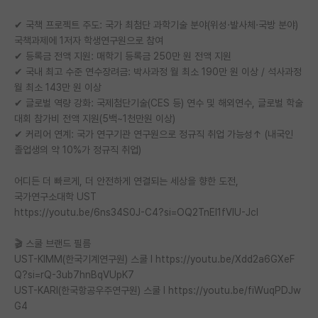
재팬라운지 🌸
✔ 국책 프로젝트 주도: 국가 최첨단 과학기술 분야(위성·발사체·국방 분야)
국책과제에 1저자 학생연구원으로 참여
✔ 등록금 전액 지원: 매학기 등록금 250만 원 전액 지원
✔ 국내 최고 수준 연수장려금: 박사과정 월 최소 190만 원 이상 / 석사과정
월 최소 143만 원 이상
✔ 글로벌 역량 강화: 국제첨단기술(CES 등) 연수 및 해외연수, 글로벌 학술
대회 참가비 전액 지원(5백~1천만원 이상)
✔ 커리어 연계: 국가 연구기관 연구원으로 정규직 취업 가능성↑ (내국인
졸업생의 약 10%가 정규직 취업)
어디든 더 빠르게, 더 안전하게 연결되는 세상을 향한 도전,
국가연구소대학 UST
https://youtu.be/6ns34S0J-C4?si=OQ2TnEI1fVIU-JcI
🎬 스쿨 브랜드 필름
UST-KIMM(한국기계연구원) 스쿨 l https://youtu.be/Xdd2a6GXeF
Q?si=rQ-3ub7hnBqVUpK7
UST-KARI(한국항공우주연구원) 스쿨 l https://youtu.be/fiWuqPDJw
G4