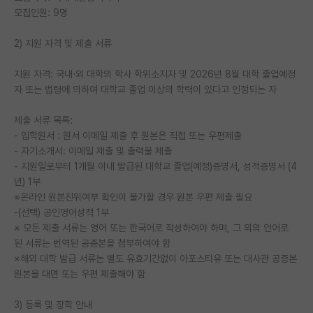
모집인원: 9명
PI 전용 게시판
2) 지원 자격 및 제출 서류
인문사회 계열 게시판
지원 자격: 국내·외 대학의 학사 학위소지자 및 2026년 8월 대학 졸업예정
특수/전문대학원 게시판
자 또는 법령에 의하여 대학교 졸업 이상의 학력이 있다고 인정되는 자
반도체/AI 게시판
제출 서류 목록:
장학금/장학생 게시판
- 입학원서 : 원서 이메일 제출 후 원본은 직접 또는 우편제출
- 자기소개서: 이메일 제출 및 출력물 제출
학술 정보 게시판
- 지원일로부터 1개월 이내 발급된 대학교 졸업(예정)증명서, 성적증명서 (4
년) 1부
홍보 게시판
※온라인 원본진위여부 확인이 불가할 경우 원본 우편 제출 필요
-(선택) 공인영어성적 1부
커리어
※ 모든 제출 서류는 영어 또는 한국어로 작성하여야 하며, 그 외의 언어로
된 서류는 번역된 공증본을 첨부하여야 함
유학교육
※해외 대학 발급 서류는 별도 유효기간없이 아포스티유 또는 대사관 공증본
이벤트
원본을 대면 또는 우편 제출해야 함
반도체 아카데미
3) 등록 및 장학 안내