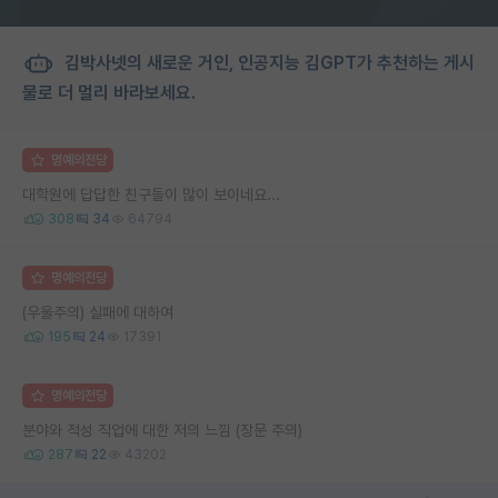
김박사넷의 새로운 거인, 인공지능 김GPT가 추천하는 게시
물로 더 멀리 바라보세요.
명예의전당
대학원에 답답한 친구들이 많이 보이네요...
308
34
64794
명예의전당
(우울주의) 실패에 대하여
195
24
17391
명예의전당
분야와 적성 직업에 대한 저의 느낌 (장문 주의)
287
22
43202