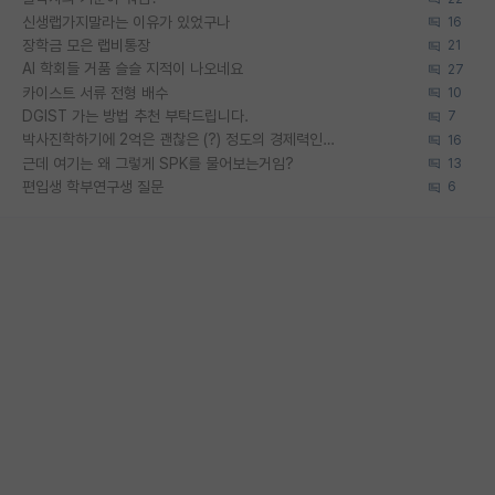
신생랩가지말라는 이유가 있었구나
16
장학금 모은 랩비통장
21
AI 학회들 거품 슬슬 지적이 나오네요
27
카이스트 서류 전형 배수
10
DGIST 가는 방법 추천 부탁드립니다.
7
박사진학하기에 2억은 괜찮은 (?) 정도의 경제력인가요
16
근데 여기는 왜 그렇게 SPK를 물어보는거임?
13
편입생 학부연구생 질문
6