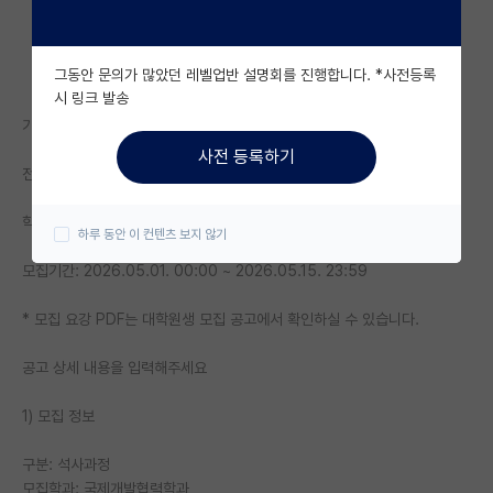
자유 게시판(아무개랩)
그동안 문의가 많았던 레벨업반 설명회를 진행합니다. *사전등록
미국 유학 게시판
시 링크 발송
기관명: 한동대학교 국제개발협력대학원
미국 대학원 합격 후기 게시판
사전 등록하기
전공: 기타 - 기타
대학원생 모집 게시판
대학원 합격 후기 게시판
학위: 석사
하루 동안 이 컨텐츠 보지 않기
연구실(PI) 홍보 게시판
모집기간: 2026.05.01. 00:00 ~ 2026.05.15. 23:59
석박사 채용 정보 게시판
* 모집 요강 PDF는 대학원생 모집 공고에서 확인하실 수 있습니다.
임용 정보 게시판
공고 상세 내용을 입력해주세요
학부 인턴 게시판
1) 모집 정보
취업 게시판
구분: 석사과정
임용 후기 게시판
모집학과: 국제개발협력학과