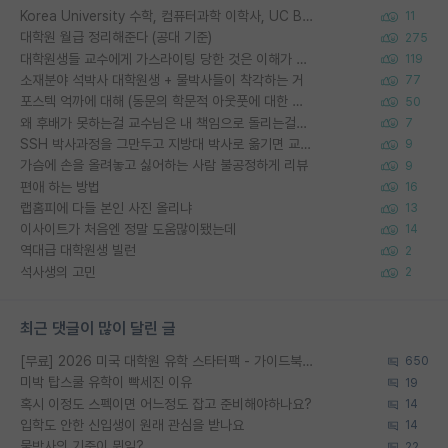
Korea University 수학, 컴퓨터과학 이학사, UC Berkeley 산업공학 대학원 공학박사가 되는 것은 쉽지 않겠죠?
11
대학원 월급 정리해준다 (공대 기준)
275
대학원생들 교수에게 가스라이팅 당한 것은 이해가 갑니다. 안타깝네요.
119
소재분야 석박사 대학원생 + 물박사들이 착각하는 거
77
포스텍 억까에 대해 (동문의 학문적 아웃풋에 대한 반박)
50
왜 후배가 못하는걸 교수님은 내 책임으로 돌리는걸까요?
7
SSH 박사과정을 그만두고 지방대 박사로 옮기면 교수의 꿈은 끝일까요?
9
가슴에 손을 올려놓고 싫어하는 사람 불공정하게 리뷰
9
편애 하는 방법
16
랩홈피에 다들 본인 사진 올리냐
13
이사이트가 처음엔 정말 도움많이됐는데
14
역대급 대학원생 빌런
2
석사생의 고민
2
최근 댓글이 많이 달린 글
[무료] 2026 미국 대학원 유학 스타터팩 - 가이드북 & 합격자 컨택메일 템플릿
650
미박 탑스쿨 유학이 빡세진 이유
19
혹시 이정도 스펙이면 어느정도 잡고 준비해야하나요?
14
입학도 안한 신입생이 원래 관심을 받나요
14
물박사의 기준이 뭐임?
22