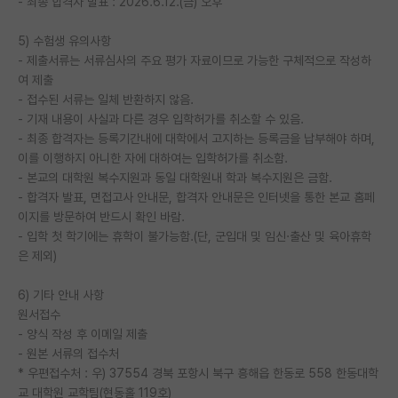
- 최종 합격자 발표 : 2026.6.12.(금) 오후
5) 수험생 유의사항
- 제출서류는 서류심사의 주요 평가 자료이므로 가능한 구체적으로 작성하
여 제출
- 접수된 서류는 일체 반환하지 않음.
- 기재 내용이 사실과 다른 경우 입학허가를 취소할 수 있음.
- 최종 합격자는 등록기간내에 대학에서 고지하는 등록금을 납부해야 하며,
이를 이행하지 아니한 자에 대하여는 입학허가를 취소함.
- 본교의 대학원 복수지원과 동일 대학원내 학과 복수지원은 금함.
- 합격자 발표, 면접고사 안내문, 합격자 안내문은 인터넷을 통한 본교 홈페
이지를 방문하여 반드시 확인 바람.
- 입학 첫 학기에는 휴학이 불가능함.(단, 군입대 및 임신·출산 및 육아휴학
은 제외)
6) 기타 안내 사항
원서접수
- 양식 작성 후 이메일 제출
- 원본 서류의 접수처
* 우편접수처 : 우) 37554 경북 포항시 북구 흥해읍 한동로 558 한동대학
교 대학원 교학팀(현동홀 119호)