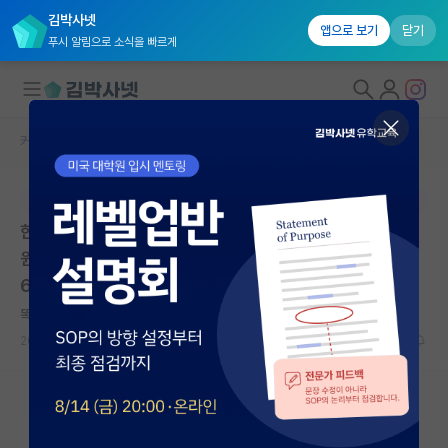
김박사넷
앱으로 보기
닫기
푸시 알림으로 소식을 빠르게
커뮤니티 홈
대학원생 모집 게시판
대학원생 모집
본문이 수정되지 않는 박제글입니다.
국내대학원 정보
한동대학교 국제개발협력대학원 국제개발협력학과 대학
연구실&오픈랩
원생 모집 | 한동대학교 국제개발협력대학원 | 마감: 202
6.05.15. 23:59
커뮤니티
똑똑한 빌헬름 뢴트겐
커뮤니티 홈
2026.04.30
0
437
전체글보기
베스트 게시판
IF 명예의전당