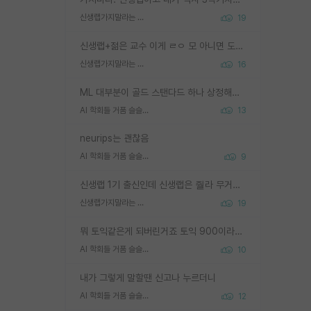
신생랩가지말라는 이유가 있었구나
19
신생랩+젊은 교수 이게 ㄹㅇ 모 아니면 도인듯.
신생랩가지말라는 이유가 있었구나
16
ML 대부분이 골드 스탠다드 하나 상정해놓고 (벤치마크 데이터셋이 여러 개면 여러 개 상정) 그거 얼마나 잘 맞추나 싸움임 가끔 번뜩이는 설계 철학을 보여주는 논문들도 있지만 대부분 그거 성적 얼마나 더 올리느라에 혈안이 되어 있는 측면이 잇음
AI 학회들 거품 슬슬 지적이 나오네요
13
neurips는 괜찮음
AI 학회들 거품 슬슬 지적이 나오네요
9
신생랩 1기 출신인데 신생랩은 줠라 무거운 바벨 같은거임. 들면 대박인데 못들면 깔려 죽음. 아무도 알려주지 않는 환경에서 자생해야하지만, 일단 살아남았다면 그 어떤 사람보다 악착같고 생존력 높은 사람으로 거듭날 수 있음
신생랩가지말라는 이유가 있었구나
19
뭐 토익같은게 되버린거죠 토익 900이라고 영어잘하는건 아닙니다만 잘하는사람은 다 900을 넘는 그런
AI 학회들 거품 슬슬 지적이 나오네요
10
내가 그렇게 말할땐 신고나 누르더니
AI 학회들 거품 슬슬 지적이 나오네요
12