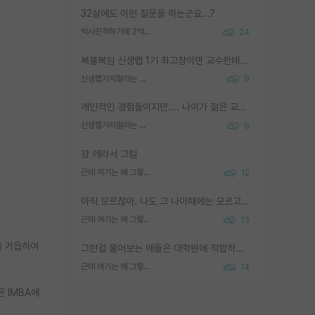
32살에도 이런 질문을 하는군요...?
박사진학하기에 2억은 괜찮은 (?) 정도의 경제력인가요
24
복불복임 신생랩 1기 최고참이면 교수한테 직접 지도받는 시간이 매우 많음 제대로 된 교수라면 말이지 그게 아니라면 그냥 넌 해방 불가능한 노예 1호에 감점쓰레기통이 되는거고
신생랩가지말라는 이유가 있었구나
9
개인적인 경험들이지만.... 나이가 젊은 교수일수록 꼰대라는 가면을 쓴 채로 무례함을 행동하는 경우가 거의 90% 정도였음. 나이가 어린데 다른 또래들과 달리 명예, 권력, 재력까지 얻었으니 세상 다 가진 기분이겠지. 오히러 나이 든 교수들이 행동과 말을 더 조심하시더라.
신생랩가지말라는 이유가 있었구나
9
걍 애라서 그럼
근데 여기는 왜 그렇게 SPK를 물어보는거임?
12
아직 모르잖아. 나도 그 나이때에는 모르고 평가 받고 안심하고 싶었어.
근데 여기는 왜 그렇게 SPK를 물어보는거임?
13
을 거듭하여
그런걸 물어보는 애들은 대학원에 적합하지 않다
근데 여기는 왜 그렇게 SPK를 물어보는거임?
14
 IMBA에