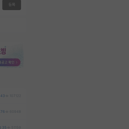
등록
43
107122
76
60948
35
51159