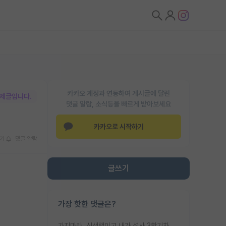
카카오 계정과 연동하여 게시글에 달린
박제글입니다.
댓글 알람, 소식등을 빠르게 받아보세요
카카오로 시작하기
기
댓글 알람
글쓰기
가장 핫한 댓글은?
가지마라. 신생랩이고 내가 석사 3학기차인데 최고참인데 나도 아무것도 모르는데 교수가 후배들 왜 논문 교육 안시키냐. 논문 왜 안 써오냐 닦달한다