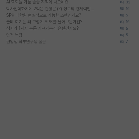
AI 학회들 거품 슬슬 지적이 나오네요
32
박사진학하기에 2억은 괜찮은 (?) 정도의 경제력인가요
16
SPK 대학원 현실적으로 가능한 스펙인가요?
5
근데 여기는 왜 그렇게 SPK를 물어보는거임?
16
석사가 1저자 논문 가져가는게 흔한건가요?
5
면접 복장
5
편입생 학부연구생 질문
7