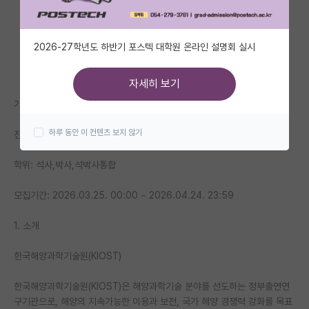
자유 게시판(아무개랩)
2026-27학년도 하반기 포스텍 대학원 온라인 설명회 실시
미국 유학 게시판
미국 대학원 합격 후기 게시판
자세히 보기
기관명: 한국해양과학기술원 기후대응생태연구부
대학원생 모집 게시판
하루 동안 이 컨텐츠 보지 않기
전공: 자연과학 - 기타
대학원 합격 후기 게시판
연구실(PI) 홍보 게시판
학위: 석사,박사,석박사통합
석박사 채용 정보 게시판
모집기간: 2026.03.25. 00:00 ~ 2026.04.24. 23:59
임용 정보 게시판
1. 소개
학부 인턴 게시판
한국해양과학기술원(KIOST)
취업 게시판
한국해양과학기술원(KIOST)은 해양과학기술 분야를 선도하는 정부출연연
구기관으로, 해양의 지속가능한 이용과 보전, 국가 해양 경쟁력 강화를 목표
임용 후기 게시판