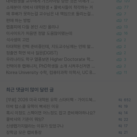
대학원생들 교수에게 가스라이팅 당한 것은 이해가 갑니다. 안타깝네요.
120
소재분야 석박사 대학원생 + 물박사들이 착각하는 거
77
왜 후배가 못하는걸 교수님은 내 책임으로 돌리는걸까요?
7
편애 하는 방법
17
랩홈피에 다들 본인 사진 올리냐
13
이사이트가 처음엔 정말 도움많이됐는데
16
석사생의 고민
2
타대학원 컨텍 준비중인데, 지도교수님께는 언제 말씀드려야 할까요?
2
정출연 학연 박사 질문(DGIST)
2
우리나라도 학구 열풍보면 Higher Doctorate 학위가 필요하다고 봅니다.
3
컨택이후 랩매니저, PhD학생들 소개 시켜주신거면 거의 컨펌에 가깝나요?
2
Korea University 수학, 컴퓨터과학 이학사, UC Berkeley 산업공학 대학원 공학박사가 되는 것은 쉽지 않겠죠?
11
최근 댓글이 많이 달린 글
[무료] 2026 미국 대학원 유학 스타터팩 - 가이드북 & 합격자 컨택메일 템플릿
652
미박 탑스쿨 유학이 빡세진 이유
19
혹시 이정도 스펙이면 어느정도 잡고 준비해야하나요?
14
물박사의 기준이 뭐임?
22
신생랩가지말라는 이유가 있었구나
17
장학금 모은 랩비통장
21