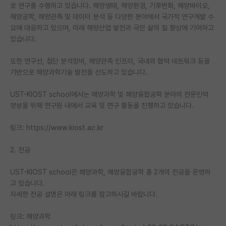
로 연구를 수행하고 있습니다. 해양생태, 해양환경, 기후변화, 해양바이오,
PI 전용 게시판
해양공학, 해양관측 및 데이터 분석 등 다양한 분야에서 국가적 연구개발 수
요에 대응하고 있으며, 미래 해양산업 발전과 국민 삶의 질 향상에 기여하고
인문사회 계열 게시판
있습니다.
특수/전문대학원 게시판
또한 연구선, 첨단 분석장비, 해양관측 인프라, 국내외 협력 네트워크 등을
기반으로 해양과학기술 발전을 선도하고 있습니다.
반도체/AI 게시판
UST-KIOST school에서는 해양과학 및 해양융합공학 분야의 전문인력
장학금/장학생 게시판
양성을 위해 연구원 내에서 교육 및 연구 활동을 진행하고 있습니다.
학술 정보 게시판
링크: https://www.kiost.ac.kr
홍보 게시판
2. 전공
커리어
UST-KIOST school은 해양과학, 해양융합공학 총 2개의 전공을 운영하
유학교육
고 있습니다.
자세한 전공 설명은 아래 링크를 참고하시길 바랍니다.
이벤트
링크: 해양과학
반도체 아카데미