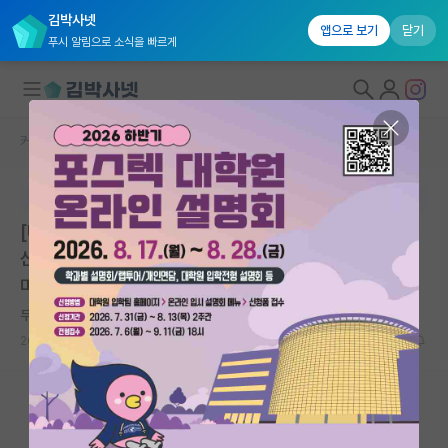
김박사넷
앱으로 보기
닫기
푸시 알림으로 소식을 빠르게
커뮤니티 홈
대학원생 모집 게시판
대학원생 모집
본문이 수정되지 않는 박제글입니다.
국내대학원 정보
[UST-KIOST school] 2026년 후기 1차 UST 석·박사
연구실&오픈랩
신입생 모집 | 한국해양과학기술원 기후대응생태연구부 |
마감: 2026.04.24. 23:59
커뮤니티
무기력한 버지니아 울프
커뮤니티 홈
2026.04.23
0
740
전체글보기
베스트 게시판
IF 명예의전당