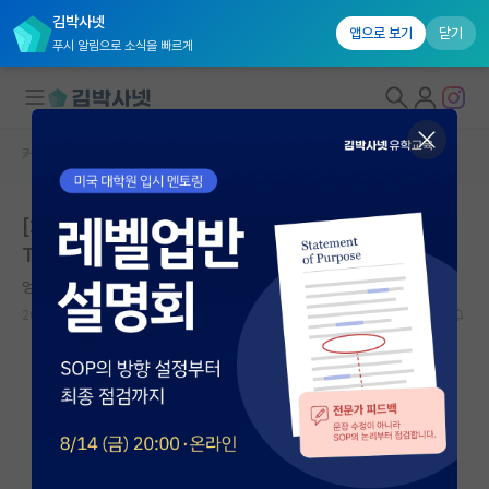
김박사넷
앱으로 보기
닫기
푸시 알림으로 소식을 빠르게
커뮤니티 홈
연구실(PI) 홍보 게시판
대학원생 모집
[2026년 하반기 이차전지 분야 석/박 및 통합 과정 (GIS
국내대학원 정보
T/전남대 등 연계) 지원자 모집] 한국에너지기술연구원
연구실&오픈랩
엉뚱한 프랜시스 크릭
커뮤니티
2025.12.05
0
3152
커뮤니티 홈
전체글보기
베스트 게시판
IF 명예의전당