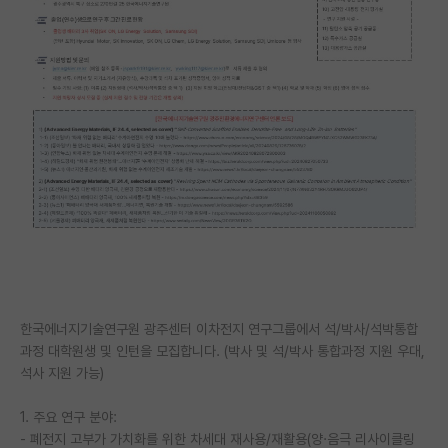
PI 전용 게시판
인문사회 계열 게시판
특수/전문대학원 게시판
반도체/AI 게시판
장학금/장학생 게시판
학술 정보 게시판
홍보 게시판
커리어
한국에너지기술연구원 광주센터 이차전지 연구그룹에서 석/박사/석박통합
유학교육
과정 대학원생 및 인턴을 모집합니다. (박사 및 석/박사 통합과정 지원 우대,
석사 지원 가능)
이벤트
1. 주요 연구 분야:
반도체 아카데미
- 폐전지 고부가 가치화를 위한 차세대 재사용/재활용(양·음극 리사이클링