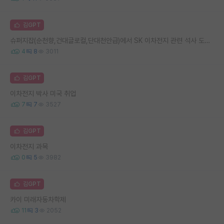
김GPT
슈퍼지잡(순천향,건대글로컬,단대천안급)에서 SK 이차전지 관련 석사 도전 가능할까요?
4
8
3011
김GPT
이차전지 박사 미국 취업
7
7
3527
김GPT
이차전지 과목
0
5
3982
김GPT
카이 미래자동차학제
11
3
2052