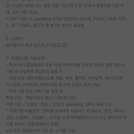
2) 석사/박사과정 또는 통합 지원 가능 (박사 및 석/박사 통합과정 지원 우
대, 석사 지원 가능)
* GIST 지원 시, speaking 성적은 반영되지 않으며, TOEIC, NEW TEP
S, iBT TOEFL, IELTS 중 택 1의 성적이 필요함.
6. 소재지:
광주광역시 북구 삼소로 270번길 25
7. 학생연구원 지원자격:
- 학사/석사 졸업예정자 또는 학사/석사학위를 취득한 자로서 입학기준 타
기관 및 산업체에 취업되지 않은 자
- 관련 전공: 공학계열(신소재, 재료, 화학, 물리학, 화학공학, 에너지공학,
전자공학, 기계공학, 컴퓨터공학 및 이외 전공도 협의 가능)
- 학점 기준 또는 어학 기준 충족 자
학점 기준 - 백분위점수 환산 시 80점 이상
어학 기준 - TOEIC: 730 / TOEIC speaking, OPIc: IM3 이상
* 어학기준 제출면제 : 영어를 모국어로 사용하는 국가(미국, 영국, 캐나다,
호주, 뉴질랜드, 아일랜드, 남아공) 소재 대학(원)에서 1년 이상 재학하여 학
위를 취득한 자(졸업예정자 포함)
ex) 학점: 85점(어학 기준 X) → 지원 가능