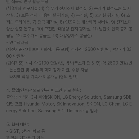
반 적극적 연구 활동 보장
(*13개의 연구시설 : 1) 유·무기 전지소재 합성실, 2) 분리막 합성·코인셀 제
작실, 3) 흐름 전지 ·대용량 셀 평가실, 4) 분석실, 5) 코인셀 평가실, 6) 초
저습 드라이룸, 7) 전극 제작실, 8) 인공지능·계산화학 서버실, 9) 전지소재
양산 실증 연구동, 10) 고전압 ·대용량 전지 평가실, 11) 탈탄소 압축 공기 공
급동, 12) 특수가스 공급실, 13) 대용량가스 공급실)
- 연수장려금
(세전기준-4대 보험 / 퇴직금 등 포함) 석사-약 2600 만원/년, 박사-약 33
00 만원/년
(급여기준) 석사-약 2100 만원/년, 박사(코스웍 전 & 후)-약 2600 만원/년
- 논문출판 및 국내/외 학회 참가 지원, 수당 지급
- 타지역 학생 기숙사 제공가능 (협의 필요)
4. 졸업(연수)생으로 연구 후 그간 진로 현황:
졸업생 배터리 3사 취업(SK ON, LG Energy Solution, Samsung SDI)
인턴 포함-Hyundai Motor, SK Innovation, SK ON, LG Chem, LG E
nergy Solution, Samsung SDI, Umicore 등 입사
5. 협력 대학:
- GIST, 전남대학교 등
1) 학위 기관 협의 가능