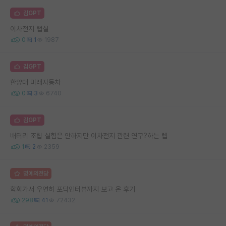
김GPT
이차전지 랩실
0
1
1987
김GPT
한양대 미래자동차
0
3
6740
김GPT
배터리 조립 실험은 안하지만 이차전지 관련 연구?하는 렙
1
2
2359
명예의전당
학회가서 우연히 포닥인터뷰까지 보고 온 후기
298
41
72432