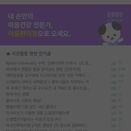
🔥 시선집중 핫한 인기글
Korea University 수학, 컴퓨터과학 이학사, UC Berkeley 산업공학 대학원 공학박사가 되는 것은 쉽지 않겠죠?
11
외부에서 괜찮은 랩을 알아보는 방법 (장문주의)
278
대학원생들 교수에게 가스라이팅 당한 것은 이해가 갑니다. 안타깝네요.
120
소재분야 석박사 대학원생 + 물박사들이 착각하는 거
77
왜 후배가 못하는걸 교수님은 내 책임으로 돌리는걸까요?
7
편애 하는 방법
17
물박사의 기준이 뭐임?
9
랩홈피에 다들 본인 사진 올리냐
13
이사이트가 처음엔 정말 도움많이됐는데
16
신생랩가지말라는 이유가 있었구나
20
박사진학하기에 2억은 괜찮은 (?) 정도의 경제력인가요
7