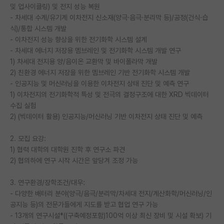
및 업사이클링) 및 전지 성능 복원
재팬라운지 🌸
- 차세대 수계/유기계 이차전지 신소재(양극·음극·분리막 등)/공정(건식·습
식)/통합 시스템 개발
- 이차전지 성능 향상을 위한 전기화학 시스템 설계
- 차세대 에너지 저장용 멤브레인 및 전기화학 시스템 개발 연구
1) 차세대 전지용 양/음이온 교환막 및 바이폴라막 개발
2) 친환경 에너지 저장을 위한 멤브레인 기반 전기화학 시스템 개발
- 인공지능 및 머신러닝을 이용한 이차전지 상태 진단 및 예측 연구
1) 이차전지의 전기화학적 특성 및 전극의 결정구조에 대한 XRD 빅데이터
수집 실험
2) (빅데이터 활용) 인공지능/머신러닝 기반 이차전지 상태 진단 및 예측
2. 모집 요강:
1) 협력 대학의 대학원 진학 후 연구소 파견
2) 협의하에 연구 시작 시간은 앞당겨 조정 가능
3. 연구환경/장학조건/대우:
- 다양한 배터리 분야(양극/음극/분리막/차세대 전지/계산화학/머신러닝/인
공지능 등)의 전문가들에게 지도를 받고 협업 연구 가능
- 13개의 연구시설*((구축예정포함)100억 이상 최신 장비 및 시설 확보) 기