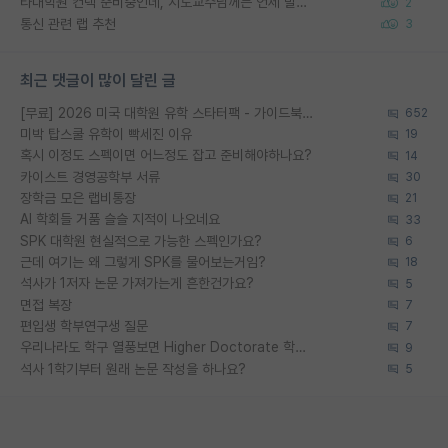
타대학원 컨텍 준비중인데, 지도교수님께는 언제 말씀드려야 할까요?
2
통신 관련 랩 추천
3
최근 댓글이 많이 달린 글
[무료] 2026 미국 대학원 유학 스타터팩 - 가이드북 & 합격자 컨택메일 템플릿
652
미박 탑스쿨 유학이 빡세진 이유
19
혹시 이정도 스펙이면 어느정도 잡고 준비해야하나요?
14
카이스트 경영공학부 서류
30
장학금 모은 랩비통장
21
AI 학회들 거품 슬슬 지적이 나오네요
33
SPK 대학원 현실적으로 가능한 스펙인가요?
6
근데 여기는 왜 그렇게 SPK를 물어보는거임?
18
석사가 1저자 논문 가져가는게 흔한건가요?
5
면접 복장
7
편입생 학부연구생 질문
7
우리나라도 학구 열풍보면 Higher Doctorate 학위가 필요하다고 봅니다.
9
석사 1학기부터 원래 논문 작성을 하나요?
5