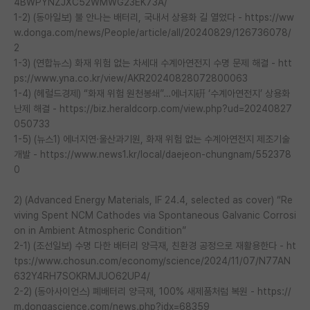
4BWPYNZJXC52WMWG23EK73A/
1-2) (동아일보) 불 안나는 배터리, 국내서 상용화 길 열었다 - https://ww
w.donga.com/news/People/article/all/20240829/126736078/
2
1-3) (연합뉴스) 화재 위험 없는 차세대 수계아연전지 수명 문제 해결 - htt
ps://www.yna.co.kr/view/AKR20240828072800063
1-4) (헤럴드경제) “화재 위험 원천봉쇄”…에너지硏 ‘수계아연전지’ 상용화
난제 해결 - https://biz.heraldcorp.com/view.php?ud=20240827
050733
1-5) (뉴스1) 에너지연·울산과기원, 화재 위험 없는 수계아연전지 제조기술
개발 - https://www.news1.kr/local/daejeon-chungnam/552378
0
2) (Advanced Energy Materials, IF 24.4, selected as cover) “Re
viving Spent NCM Cathodes via Spontaneous Galvanic Corrosi
on in Ambient Atmospheric Condition”
2-1) (조선일보) 수명 다한 배터리 양극재, 친환경 공정으로 재활용한다 - ht
tps://www.chosun.com/economy/science/2024/11/07/N77AN
632Y4RH7SOKRMJUO62UP4/
2-2) (동아사이언스) 폐배터리 양극재, 100% 새제품처럼 복원 - https://
m.dongascience.com/news.php?idx=68359