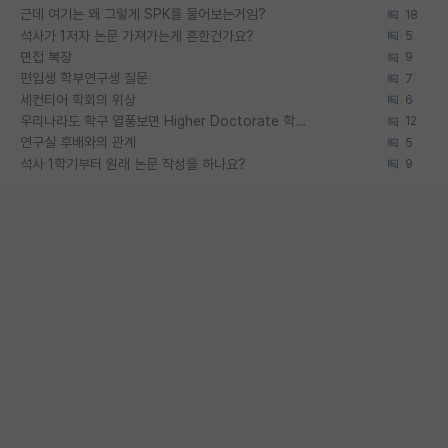
근데 여기는 왜 그렇게 SPK를 물어보는거임?
18
석사가 1저자 논문 가져가는게 흔한건가요?
5
면접 복장
9
편입생 학부연구생 질문
7
세컨티어 학회의 위상
6
우리나라도 학구 열풍보면 Higher Doctorate 학위가 필요하다고 봅니다.
12
연구실 후배와의 관계
5
석사 1학기부터 원래 논문 작성을 하나요?
9