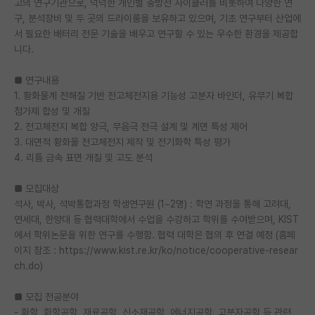
고의 연구기관으로, 넉넉한 개인별 충방전 사이클러를 비롯하여 다양한 연
구, 분석장비 및 두 곳의 드라이룸을 보유하고 있으며, 기초 연구부터 산업에
PI 전용 게시판
서 필요한 배터리 전문 기술을 배우고 연구할 수 있는 우수한 환경을 제공합
니다.
인문사회 계열 게시판
특수/전문대학원 게시판
■ 연구내용
1. 황화물계 전해질 기반 전고체전지용 기능성 고분자 바인더, 유무기 복합
반도체/AI 게시판
첨가제 합성 및 개질
2. 전고체전지 복합 양극, 무음극 전극 설계 및 계면 특성 제어
장학금/장학생 게시판
3. 대면적 황화물 전고체전지 제작 및 전기화학 특성 평가
4. 리튬 금속 표면 개질 및 고도 분석
학술 정보 게시판
■ 모집대상
홍보 게시판
석사, 박사, 석박통합과정 학생연구원 (1~2명) : 학연 과정을 통해 고려대,
커리어
연세대, 한양대 등 협력대학에서 수업을 수강하고 학위를 수여받으며, KIST
에서 학위논문을 위한 연구를 수행함. 협력 대학은 협의 후 연결 예정 (홈페
유학교육
이지 참조 : https://www.kist.re.kr/ko/notice/cooperative-resear
ch.do)
이벤트
■ 모집 전공분야
반도체 아카데미
- 화학, 화학공학, 재료공학, 신소재공학, 에너지공학, 고분자공학 등 관련