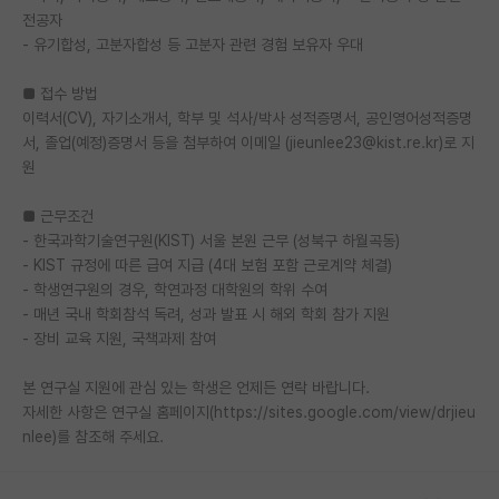
전공자
재팬라운지 🌸
- 유기합성, 고분자합성 등 고분자 관련 경험 보유자 우대
■ 접수 방법
이력서(CV), 자기소개서, 학부 및 석사/박사 성적증명서, 공인영어성적증명
서, 졸업(예정)증명서 등을 첨부하여 이메일 (jieunlee23@kist.re.kr)로 지
원
■ 근무조건
- 한국과학기술연구원(KIST) 서울 본원 근무 (성북구 하월곡동)
- KIST 규정에 따른 급여 지급 (4대 보험 포함 근로계약 체결)
- 학생연구원의 경우, 학연과정 대학원의 학위 수여
- 매년 국내 학회참석 독려, 성과 발표 시 해외 학회 참가 지원
- 장비 교육 지원, 국책과제 참여
본 연구실 지원에 관심 있는 학생은 언제든 연락 바랍니다.
자세한 사항은 연구실 홈페이지(https://sites.google.com/view/drjieu
nlee)를 참조해 주세요.