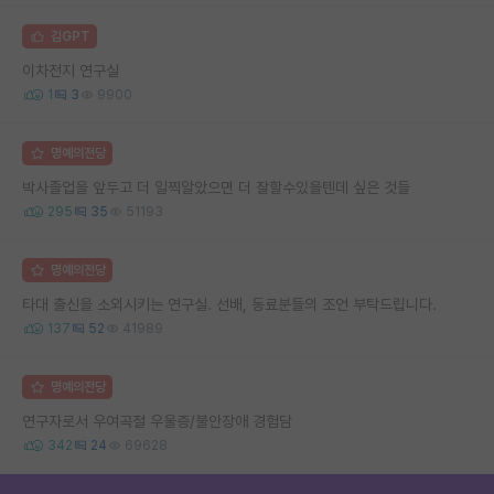
김GPT
이차전지 연구실
1
3
9900
명예의전당
박사졸업을 앞두고 더 일찍알았으면 더 잘할수있을텐데 싶은 것들
295
35
51193
명예의전당
타대 출신을 소외시키는 연구실. 선배, 동료분들의 조언 부탁드립니다.
137
52
41989
명예의전당
연구자로서 우여곡절 우울증/불안장애 경험담
342
24
69628