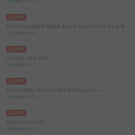
0
5
10749
김GPT
한국에너지공과대(케텍) 학생분들 중에 논문 하나만 다운 받아 주실 분 계실까요?
7
9
3419
김GPT
에너지공대 어떻게 될까??
2
9
5127
김GPT
지방 자대 대학원-에너지분야 어떻게 생각하시나요 ㅠㅠㅠ
0
10
2021
김GPT
한국에너지공대 전문연
3
6
4671