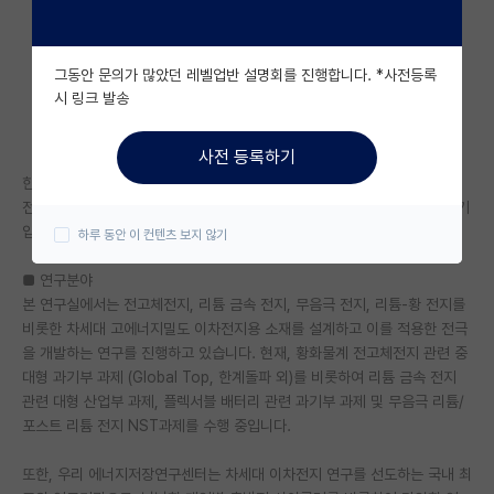
자유 게시판(아무개랩)
그동안 문의가 많았던 레벨업반 설명회를 진행합니다. *사전등록
미국 유학 게시판
시 링크 발송
미국 대학원 합격 후기 게시판
사전 등록하기
대학원생 모집 게시판
한국과학기술연구원 (KIST) 본원 에너지저장연구센터 이지은 박사 전고체
전지 연구실에서 차세대 이차전지용 소재 개발 연구를 수행할 2026년 후기
대학원 합격 후기 게시판
입학 석사/박사/통합과정 대학원생을 모집합니다.
하루 동안 이 컨텐츠 보지 않기
연구실(PI) 홍보 게시판
■ 연구분야
본 연구실에서는 전고체전지, 리튬 금속 전지, 무음극 전지, 리튬-황 전지를
석박사 채용 정보 게시판
비롯한 차세대 고에너지밀도 이차전지용 소재를 설계하고 이를 적용한 전극
임용 정보 게시판
을 개발하는 연구를 진행하고 있습니다. 현재, 황화물계 전고체전지 관련 중
대형 과기부 과제 (Global Top, 한계돌파 외)를 비롯하여 리튬 금속 전지
학부 인턴 게시판
관련 대형 산업부 과제, 플렉서블 배터리 관련 과기부 과제 및 무음극 리튬/
포스트 리튬 전지 NST과제를 수행 중입니다.
취업 게시판
또한, 우리 에너지저장연구센터는 차세대 이차전지 연구를 선도하는 국내 최
임용 후기 게시판