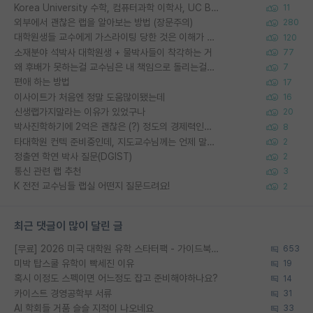
Korea University 수학, 컴퓨터과학 이학사, UC Berkeley 산업공학 대학원 공학박사가 되는 것은 쉽지 않겠죠?
11
외부에서 괜찮은 랩을 알아보는 방법 (장문주의)
280
대학원생들 교수에게 가스라이팅 당한 것은 이해가 갑니다. 안타깝네요.
120
소재분야 석박사 대학원생 + 물박사들이 착각하는 거
77
왜 후배가 못하는걸 교수님은 내 책임으로 돌리는걸까요?
7
편애 하는 방법
17
이사이트가 처음엔 정말 도움많이됐는데
16
신생랩가지말라는 이유가 있었구나
20
박사진학하기에 2억은 괜찮은 (?) 정도의 경제력인가요
8
타대학원 컨텍 준비중인데, 지도교수님께는 언제 말씀드려야 할까요?
2
정출연 학연 박사 질문(DGIST)
2
통신 관련 랩 추천
3
K 전전 교수님들 랩실 어떤지 질문드려요!
2
최근 댓글이 많이 달린 글
[무료] 2026 미국 대학원 유학 스타터팩 - 가이드북 & 합격자 컨택메일 템플릿
653
미박 탑스쿨 유학이 빡세진 이유
19
혹시 이정도 스펙이면 어느정도 잡고 준비해야하나요?
14
카이스트 경영공학부 서류
31
AI 학회들 거품 슬슬 지적이 나오네요
33