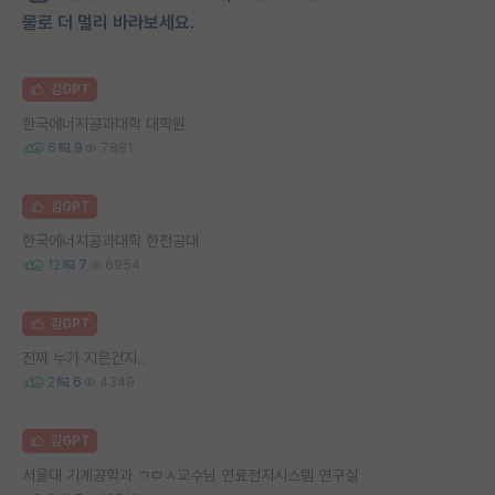
물로 더 멀리 바라보세요.
김GPT
한국에너지공과대학 대학원
6
9
7881
김GPT
한국에너지공과대학 한전공대
12
7
6954
김GPT
진짜 누가 지은건지..
2
6
4349
김GPT
서울대 기계공학과 ㄱㅁㅅ교수님 연료전지시스템 연구실