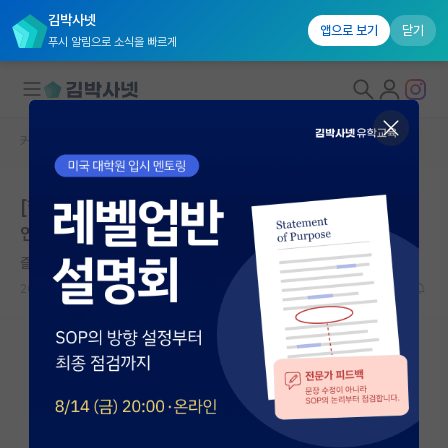
김박사넷
앱으로 보기
닫기
푸시 알림으로 소식을 빠르게
커뮤니티 홈
연구실(PI) 홍보 게시판
대학원생 모집
[한국과학기술연구원 에너지저장연구센터] 전고체전지
국내대학원 정보
연구실 대학원생 모집
연구실&오픈랩
즐거운 베르너 하이젠버그
커뮤니티
2025.11.25
0
3657
커뮤니티 홈
전체글보기
베스트 게시판
IF 명예의전당