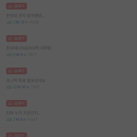
김GPT
한양대 전자 합격했넹...
2
13
11258
김GPT
한국에너지공과대학 대학원
6
9
7871
김GPT
포스텍 화공 발표났네요
12
10
7501
김GPT
진짜 누가 지은건지..
2
6
4347
김GPT