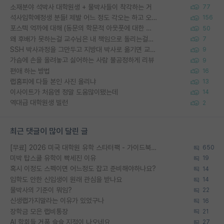
소재분야 석박사 대학원생 + 물박사들이 착각하는 거
77
석사입학예정생 분들! 제발 어느 정도 각오는 하고 오세요.
156
포스텍 억까에 대해 (동문의 학문적 아웃풋에 대한 반박)
50
왜 후배가 못하는걸 교수님은 내 책임으로 돌리는걸까요?
7
SSH 박사과정을 그만두고 지방대 박사로 옮기면 교수의 꿈은 끝일까요?
9
가슴에 손을 올려놓고 싫어하는 사람 불공정하게 리뷰
9
편애 하는 방법
16
랩홈피에 다들 본인 사진 올리냐
13
이사이트가 처음엔 정말 도움많이됐는데
14
역대급 대학원생 빌런
2
최근 댓글이 많이 달린 글
[무료] 2026 미국 대학원 유학 스타터팩 - 가이드북 & 합격자 컨택메일 템플릿
650
미박 탑스쿨 유학이 빡세진 이유
19
혹시 이정도 스펙이면 어느정도 잡고 준비해야하나요?
14
입학도 안한 신입생이 원래 관심을 받나요
14
물박사의 기준이 뭐임?
22
신생랩가지말라는 이유가 있었구나
16
장학금 모은 랩비통장
21
AI 학회들 거품 슬슬 지적이 나오네요
27