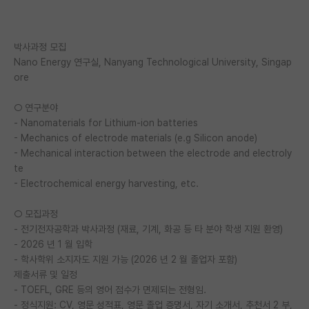
PI 전용 게시판
박사과정 모집
인문사회 계열 게시판
Nano Energy 연구실, Nanyang Technological University, Singap
특수/전문대학원 게시판
ore
반도체/AI 게시판
○ 연구분야
- Nanomaterials for Lithium-ion batteries
장학금/장학생 게시판
- Mechanics of electrode materials (e.g Silicon anode)
- Mechanical interaction between the electrode and electroly
학술 정보 게시판
te
- Electrochemical energy harvesting, etc.
홍보 게시판
○ 모집과정
커리어
- 전기전자공학과 박사과정 (재료, 기계, 화공 등 타 분야 학생 지원 환영)
유학교육
- 2026 년 1 월 입학
- 학사학위 소지자도 지원 가능 (2026 년 2 월 졸업자 포함)
이벤트
제출서류 및 일정
- TOEFL, GRE 등의 영어 점수가 면제되는 전형임.
반도체 아카데미
- 정식지원: CV, 영문 성적표, 영문 졸업 증명서, 자기 소개서, 추천서 2 부,