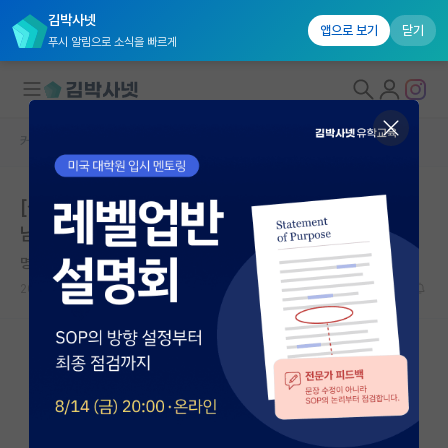
김박사넷
앱으로 보기
닫기
푸시 알림으로 소식을 빠르게
커뮤니티 홈
연구실(PI) 홍보 게시판
대학원생 모집
[싱가포르 난양공과대학교] 전자전기공학과 이석우 교수
국내대학원 정보
님 Nano Energy 연구실 박사과정생 모집
연구실&오픈랩
명석한 토마스 홉스
커뮤니티
2025.11.06
0
5199
커뮤니티 홈
전체글보기
베스트 게시판
IF 명예의전당