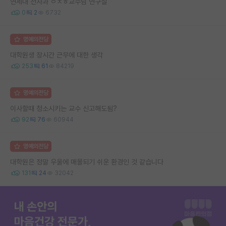
연세대 전자과 ㅇㅈㅎ교수님 연구실
0
2
6732
명예의전당
대학원생 장시간 근무에 대한 생각
253
61
84219
명예의전당
이사할때 청소시키는 교수 신고해도됨?
92
76
60944
명예의전당
대학원은 정말 우울에 매몰되기 쉬운 환경인 것 같습니다
131
24
32042