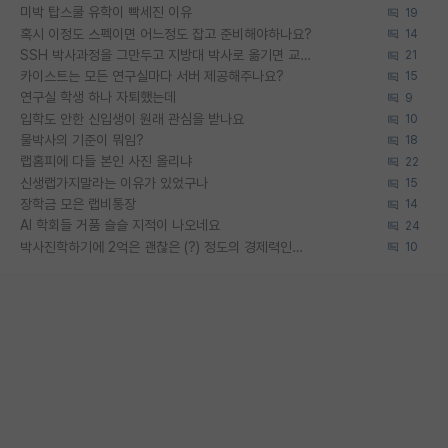
미박 탑스쿨 유학이 빡세진 이유
19
혹시 이정도 스펙이면 어느정도 잡고 준비해야하나요?
14
SSH 박사과정을 그만두고 지방대 박사로 옮기면 교수의 꿈은 끝일까요?
21
카이스트는 모든 연구실마다 서버 제공해주나요?
15
연구실 학생 하나 자퇴했는데
9
입학도 안한 신입생이 원래 관심을 받나요
10
물박사의 기준이 뭐임?
18
랩홈피에 다들 본인 사진 올리냐
22
신생랩가지말라는 이유가 있었구나
15
장학금 모은 랩비통장
14
AI 학회들 거품 슬슬 지적이 나오네요
24
박사진학하기에 2억은 괜찮은 (?) 정도의 경제력인가요
10