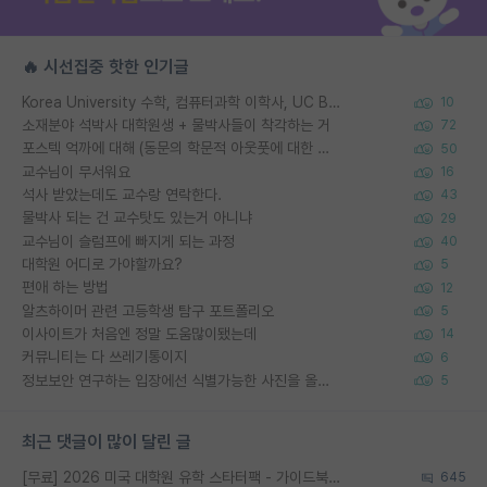
🔥 시선집중 핫한 인기글
Korea University 수학, 컴퓨터과학 이학사, UC Berkeley 산업공학 대학원 공학박사가 되는 것은 쉽지 않겠죠?
10
소재분야 석박사 대학원생 + 물박사들이 착각하는 거
72
포스텍 억까에 대해 (동문의 학문적 아웃풋에 대한 반박)
50
교수님이 무서워요
16
석사 받았는데도 교수랑 연락한다.
43
물박사 되는 건 교수탓도 있는거 아니냐
29
교수님이 슬럼프에 빠지게 되는 과정
40
대학원 어디로 가야할까요?
5
편애 하는 방법
12
알츠하이머 관련 고등학생 탐구 포트폴리오
5
이사이트가 처음엔 정말 도움많이됐는데
14
커뮤니티는 다 쓰레기통이지
6
정보보안 연구하는 입장에선 식별가능한 사진을 올리는건 비추이긴함
5
최근 댓글이 많이 달린 글
[무료] 2026 미국 대학원 유학 스타터팩 - 가이드북 & 합격자 컨택메일 템플릿
645