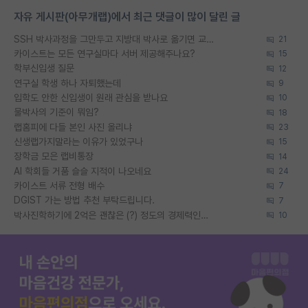
자유 게시판(아무개랩)에서 최근 댓글이 많이 달린 글
SSH 박사과정을 그만두고 지방대 박사로 옮기면 교수의 꿈은 끝일까요?
21
카이스트는 모든 연구실마다 서버 제공해주나요?
15
학부신입생 질문
12
연구실 학생 하나 자퇴했는데
9
입학도 안한 신입생이 원래 관심을 받나요
10
물박사의 기준이 뭐임?
18
랩홈피에 다들 본인 사진 올리냐
23
신생랩가지말라는 이유가 있었구나
15
장학금 모은 랩비통장
14
AI 학회들 거품 슬슬 지적이 나오네요
24
카이스트 서류 전형 배수
7
DGIST 가는 방법 추천 부탁드립니다.
7
박사진학하기에 2억은 괜찮은 (?) 정도의 경제력인가요
10