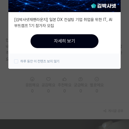
자유 게시판(아무개랩)
[김박사넷재팬라운지] 일본 DX 컨설팅 기업 취업을 위한 IT, AI
미국 유학 게시판
부트캠프 1기 참가자 모집
미국 대학원 합격 후기 게시판
안녕하세요 현재 성균관대에 4학년 1학기까지 재학중인 학생입니다!
자세히 보기
대학원생 모집 게시판
내년봄에 카이스트 대학원에 입학하려고 하는데 먼저 대학원 입시시험에 합
격하고 컨택을 시작해야하나요 아니면 지금부터 계속 컨택을 하는게 나을까
대학원 합격 후기 게시판
요?
하루 동안 이 컨텐츠 보지 않기
연구실(PI) 홍보 게시판
석박사 채용 정보 게시판
응원해요
공감해요
추천해요
궁금해요
별로에요
0
0
0
0
0
임용 정보 게시판
학부 인턴 게시판
게시글 공유
취업 게시판
임용 후기 게시판