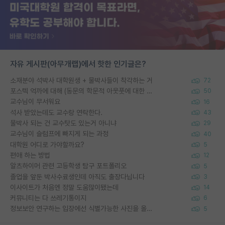
자유 게시판(아무개랩)에서 핫한 인기글은?
소재분야 석박사 대학원생 + 물박사들이 착각하는 거
72
포스텍 억까에 대해 (동문의 학문적 아웃풋에 대한 반박)
50
교수님이 무서워요
16
석사 받았는데도 교수랑 연락한다.
43
물박사 되는 건 교수탓도 있는거 아니냐
29
교수님이 슬럼프에 빠지게 되는 과정
40
대학원 어디로 가야할까요?
5
편애 하는 방법
12
알츠하이머 관련 고등학생 탐구 포트폴리오
5
졸업을 앞둔 박사수료생인데 아직도 출장다닙니다
3
이사이트가 처음엔 정말 도움많이됐는데
14
커뮤니티는 다 쓰레기통이지
6
정보보안 연구하는 입장에선 식별가능한 사진을 올리는건 비추이긴함
5