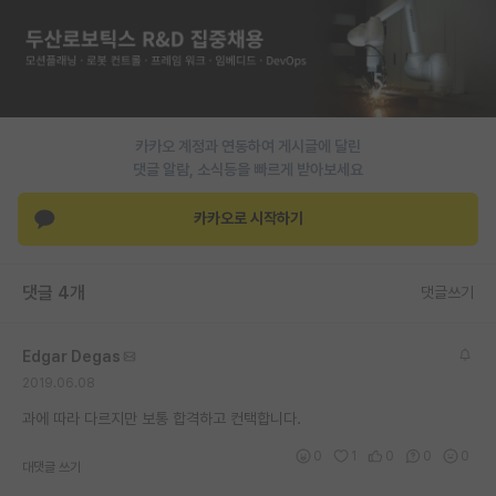
PI 전용 게시판
인문사회 계열 게시판
특수/전문대학원 게시판
카카오 계정과 연동하여 게시글에 달린
반도체/AI 게시판
댓글 알람, 소식등을 빠르게 받아보세요
장학금/장학생 게시판
카카오로 시작하기
학술 정보 게시판
댓글 4개
댓글쓰기
홍보 게시판
커리어
Edgar Degas
2019.06.08
유학교육
과에 따라 다르지만 보통 합격하고 컨택합니다.
이벤트
0
1
0
0
0
대댓글 쓰기
반도체 아카데미