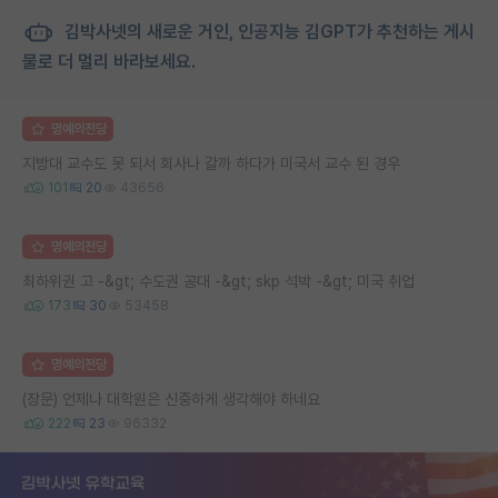
김박사넷의 새로운 거인, 인공지능 김GPT가 추천하는 게시
물로 더 멀리 바라보세요.
명예의전당
지방대 교수도 못 되서 회사나 갈까 하다가 미국서 교수 된 경우
101
20
43656
명예의전당
최하위권 고 -&gt; 수도권 공대 -&gt; skp 석박 -&gt; 미국 취업
173
30
53458
명예의전당
(장문) 언제나 대학원은 신중하게 생각해야 하네요
222
23
96332