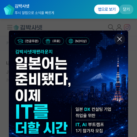
김박사넷
앱으로 보기
닫기
푸시 알림으로 소식을 빠르게
커뮤니티 홈
자유 게시판(아무개랩)
대학원생 모집
내년봄에 카이스트 대학원 입학하려고 합니다
국내대학원 정보
Jon Postel
연구실&오픈랩
2019.06.08
4
6041
커뮤니티
커뮤니티 홈
전체글보기
베스트 게시판
IF 명예의전당