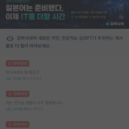
김박사넷의 새로운 거인, 인공지능 김GPT가 추천하는 게시
물로 더 멀리 바라보세요.
명예의전당
박사과정이 왜 힘든가
78
14
37444
명예의전당
저는 연구실 생활이 너무 행복합니다..
295
45
78713
명예의전당