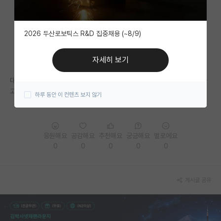
자유 게시판(아무개랩)
2026 두산로보틱스 R&D 집중채용 (~8/9)
미국 유학 게시판
미국 대학원 합격 후기 게시판
자세히 보기
대학원생 모집 게시판
대학원 갈 생각 없냐고 제안하면서 동시에 자대 말고 타대(연대, 성대) 가라
고 하는 교수 평생 모실 참교수 맞습니까?
하루 동안 이 컨텐츠 보지 않기
대학원 합격 후기 게시판
연구실(PI) 홍보 게시판
응원해요
공감해요
추천해요
궁금해요
별로에요
석박사 채용 정보 게시판
0
0
0
0
0
임용 정보 게시판
학부 인턴 게시판
게시글 공유
취업 게시판
임용 후기 게시판