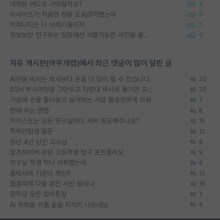
대학원 어디로 가야할까요?
4
이사이트가 처음엔 정말 도움많이됐는데
9
커뮤니티는 다 쓰레기통이지
5
정보보안 연구하는 입장에선 식별가능한 사진을 올리는건 비추이긴함
5
자유 게시판(아무개랩)에서 최근 댓글이 많이 달린 글
AI전공 박사는 의사보다 돈을 더 많이 벌 수 있습니다.
20
SSH 박사과정을 그만두고 지방대 박사로 옮기면 교수의 꿈은 끝일까요?
20
가슴에 손을 올려놓고 싫어하는 사람 불공정하게 리뷰
7
편애 하는 방법
6
카이스트는 모든 연구실마다 서버 제공해주나요?
15
학부신입생 질문
12
정년 4년 남은 교수님
8
알츠하이머 관련 고등학생 탐구 포트폴리오
9
연구실 학생 하나 자퇴했는데
8
물박사의 기준이 뭐임?
12
랩홈피에 다들 본인 사진 올리냐
19
장학금 모은 랩비통장
7
AI 학회들 거품 슬슬 지적이 나오네요
6