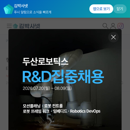
김박사넷
앱으로 보기
닫기
푸시 알림으로 소식을 빠르게
커뮤니티 홈
자유 게시판(아무개랩)
대학원생 모집
형님 누님들 질문 좀요
국내대학원 정보
Eugen Goldstein
*
연구실&오픈랩
누적 신고가 20개 이상인 사용자입니다.
커뮤니티
2020.10.03
1
6910
커뮤니티 홈
전체글보기
베스트 게시판
IF 명예의전당