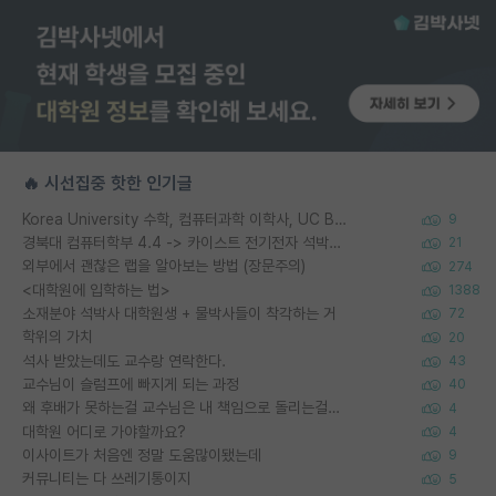
🔥 시선집중 핫한 인기글
Korea University 수학, 컴퓨터과학 이학사, UC Berkeley 산업공학 대학원 공학박사가 되는 것은 쉽지 않겠죠?
9
경북대 컴퓨터학부 4.4 -> 카이스트 전기전자 석박사통합과정 합격
21
외부에서 괜찮은 랩을 알아보는 방법 (장문주의)
274
<대학원에 입학하는 법>
1388
소재분야 석박사 대학원생 + 물박사들이 착각하는 거
72
학위의 가치
20
석사 받았는데도 교수랑 연락한다.
43
교수님이 슬럼프에 빠지게 되는 과정
40
왜 후배가 못하는걸 교수님은 내 책임으로 돌리는걸까요?
4
대학원 어디로 가야할까요?
4
이사이트가 처음엔 정말 도움많이됐는데
9
커뮤니티는 다 쓰레기통이지
5