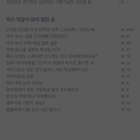
정보보안 연구하는 입장에선 식별가능한 사진을 올리는건 비추이긴함
5
최근 댓글이 많이 달린 글
[무료] 2026 미국 대학원 유학 스타터팩 - 가이드북 & 합격자 컨택메일 템플릿
645
미국 박사, 정말 도전해볼 만할까요?
9
미국 박사 컨택 메일 답변 질문
10
미박 탑스쿨 유학이 빡세진 이유
17
혹시 이정도 스펙이면 어느정도 잡고 준비해야하나요?
14
SSH 박사과정을 그만두고 지방대 박사로 옮기면 교수의 꿈은 끝일까요?
20
카이스트는 모든 연구실마다 서버 제공해주나요?
15
학부신입생 질문
12
정년 4년 남은 교수님
8
알츠하이머 관련 고등학생 탐구 포트폴리오
9
연구실 학생 하나 자퇴했는데
8
물박사의 기준이 뭐임?
12
랩홈피에 다들 본인 사진 올리냐
19