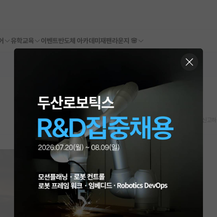
어
유학교육
이벤트
반도체 아카데미
재팬라운지 🌸
스크랩
신고하