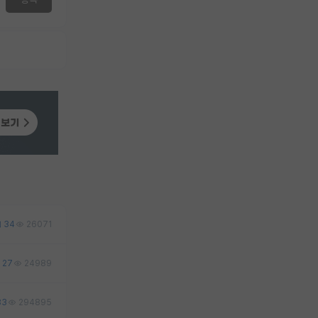
34
26071
27
24989
83
294895