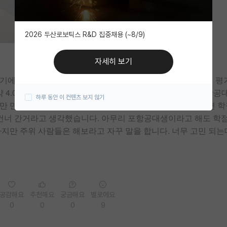
2026 두산로보틱스 R&D 집중채용 (~8/9)
자세히 보기
에 학점은 4.4 정도 받았습니다. 코로나로 인해 교수님들이 평
 4.0X 입니다. spk대학원에 가고 싶은데 자꾸 주위에서 포항공
하루 동안 이 컨텐츠 보지 않기
 만약 포항공대에 입학(물론 될 가능성은 거의 없음)을 하면 학
물건너 간거라고 생각했습니다. 아무리 포항공대생이라고 해도 학
지만 주위 사람들은 해보라고 자꾸 말을 합니다. 너무 고민 되는
공감해요
추천해요
궁금해요
별로에요
0
0
0
9