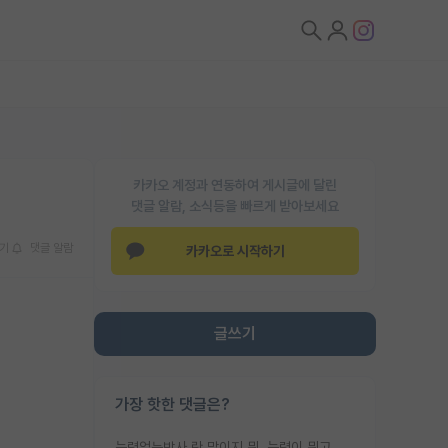
카카오 계정과 연동하여 게시글에 달린
댓글 알람, 소식등을 빠르게 받아보세요
기
댓글 알람
카카오로 시작하기
글쓰기
가장 핫한 댓글은?
능력없는박사 란 말이지 뭐. 능력이 뭐고 능력이 있다는게 뭔지는 사람마다 기준이 다르니까 얘기해봐야 서로 자기 기준만 얘기해서 논쟁이 끝이 안나고. 주위에서 능력있고 야심있는 신입생이 교수가 유의미한 피드백을 아예 안주면서 제대로된 과제에 참여해볼 기회도 제공하지 않고 잡일 뺑뺑이만 돌려서 맨날 단순작업만 하면서 밤새다가 눈빛이 점점 죽어가는걸 본 사람은 물박사는 교수탓이라고 하고, 교수는 이것저것 알려도 주고 기회도 주고 사수 동기 붙여주면서 어떻게든 끌고가려고 하는데 본인이 매일 뺀질거리면서 출근 하는둥마는둥 하다가 기껏 와서도 폰이나 쳐다보다가 실험 망치고 저녁약속있어서 먼저 가볼게요~ 하는걸 본 사람은 물박사는 본인탓이라고 함.