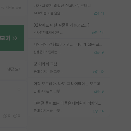
내가 그렇게 말할땐 신고나 누르더니
게시글 공유
AI 학회들 거품 슬슬 지적이 나오네요
11
32살에도 이런 질문을 하는군요...?
박사진학하기에 2억은 괜찮은 (?) 정도의 경제력인가요
24
개인적인 경험들이지만.... 나이가 젊은 교수일수록 꼰대라는 가면을 쓴 채로 무례함을 행동하는 경우가 거의 90% 정도였음. 나이가 어린데 다른 또래들과 달리 명예, 권력, 재력까지 얻었으니 세상 다 가진 기분이겠지. 오히러 나이 든 교수들이 행동과 말을 더 조심하시더라.
신생랩가지말라는 이유가 있었구나
9
걍 애라서 그럼
댓글쓰기
근데 여기는 왜 그렇게 SPK를 물어보는거임?
12
아직 모르잖아. 나도 그 나이때에는 모르고 평가 받고 안심하고 싶었어.
근데 여기는 왜 그렇게 SPK를 물어보는거임?
9
그런걸 물어보는 애들은 대학원에 적합하지 않다
근데 여기는 왜 그렇게 SPK를 물어보는거임?
14
0
0
0