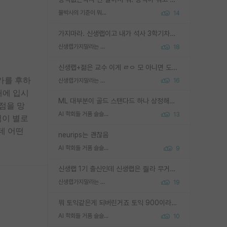
물박사의 기준이 뭐임?
14
가지마라. 신생랩이고 내가 석사 3학기차인데 최고참인데 나도 아무것도 모르는데 교수가 후배들 왜 논문 교육 안시키냐. 논문 왜 안 써오냐 닦달한다
신생랩가지말라는 이유가 있었구나
18
신생랩+젊은 교수 이게 ㄹㅇ 모 아니면 도인듯.
가를 후하
신생랩가지말라는 이유가 있었구나
16
대에 입시
ML 대부분이 골드 스탠다드 하나 상정해놓고 (벤치마크 데이터셋이 여러 개면 여러 개 상정) 그거 얼마나 잘 맞추나 싸움임 가끔 번뜩이는 설계 철학을 보여주는 논문들도 있지만 대부분 그거 성적 얼마나 더 올리느라에 혈안이 되어 있는 측면이 잇음
점을 망
AI 학회들 거품 슬슬 지적이 나오네요
13
점이 별로
데 어떤
neurips는 괜찮음
AI 학회들 거품 슬슬 지적이 나오네요
9
신생랩 1기 출신인데 신생랩은 줠라 무거운 바벨 같은거임. 들면 대박인데 못들면 깔려 죽음. 아무도 알려주지 않는 환경에서 자생해야하지만, 일단 살아남았다면 그 어떤 사람보다 악착같고 생존력 높은 사람으로 거듭날 수 있음
신생랩가지말라는 이유가 있었구나
19
뭐 토익같은게 되버린거죠 토익 900이라고 영어잘하는건 아닙니다만 잘하는사람은 다 900을 넘는 그런
AI 학회들 거품 슬슬 지적이 나오네요
10