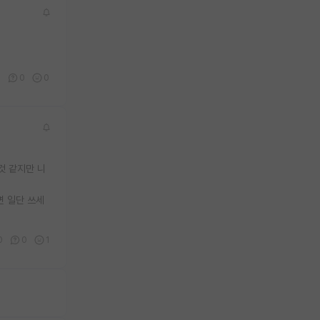
0
0
0
것 같지만 니
면 일단 쓰세
0
0
1