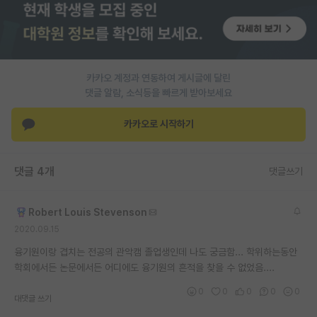
PI 전용 게시판
인문사회 계열 게시판
카카오 계정과 연동하여 게시글에 달린
특수/전문대학원 게시판
댓글 알람, 소식등을 빠르게 받아보세요
반도체/AI 게시판
카카오로 시작하기
장학금/장학생 게시판
학술 정보 게시판
댓글 4개
댓글쓰기
홍보 게시판
Robert Louis Stevenson
커리어
2020.09.15
유학교육
융기원이랑 겹치는 전공의 관악캠 졸업생인데 나도 궁금함... 학위하는동안
학회에서든 논문에서든 어디에도 융기원의 흔적을 찾을 수 없었음....
이벤트
0
0
0
0
0
대댓글 쓰기
반도체 아카데미