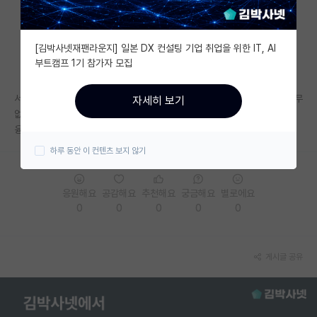
자유 게시판(아무개랩)
[김박사넷재팬라운지] 일본 DX 컨설팅 기업 취업을 위한 IT, AI
미국 유학 게시판
부트캠프 1기 참가자 모집
미국 대학원 합격 후기 게시판
서울대 융합과학기술대학원 지능정보융합학과에 관심이 있는데 정보가 너무
자세히 보기
대학원생 모집 게시판
없네요
융합과학기술대학원과 본교의 차이점이 있나요? 있다면 클까요?
대학원 합격 후기 게시판
하루 동안 이 컨텐츠 보지 않기
연구실(PI) 홍보 게시판
응원해요
공감해요
추천해요
궁금해요
별로에요
석박사 채용 정보 게시판
0
0
0
0
0
임용 정보 게시판
학부 인턴 게시판
게시글 공유
취업 게시판
임용 후기 게시판