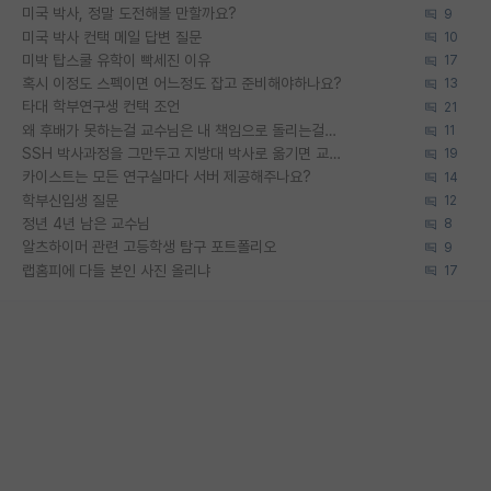
미국 박사, 정말 도전해볼 만할까요?
9
미국 박사 컨택 메일 답변 질문
10
미박 탑스쿨 유학이 빡세진 이유
17
혹시 이정도 스펙이면 어느정도 잡고 준비해야하나요?
13
타대 학부연구생 컨택 조언
21
왜 후배가 못하는걸 교수님은 내 책임으로 돌리는걸까요?
11
SSH 박사과정을 그만두고 지방대 박사로 옮기면 교수의 꿈은 끝일까요?
19
카이스트는 모든 연구실마다 서버 제공해주나요?
14
학부신입생 질문
12
정년 4년 남은 교수님
8
알츠하이머 관련 고등학생 탐구 포트폴리오
9
랩홈피에 다들 본인 사진 올리냐
17