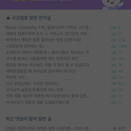
🔥 시선집중 핫한 인기글
Korea University 수학, 컴퓨터과학 이학사, UC Berkeley 산업공학 대학원 공학박사가 되는 것은 쉽지 않겠죠?
6
경북대 컴퓨터학부 4.4 -> 카이스트 전기전자 석박사통합과정 합격
21
외부에서 괜찮은 랩을 알아보는 방법 (장문주의)
274
<대학원에 입학하는 법>
1388
소재분야 석박사 대학원생 + 물박사들이 착각하는 거
71
교수를 원하는 사람들에게 하는 아조씨의 조언
106
AI전공 박사는 의사보다 돈을 더 많이 벌 수 있습니다.
16
대학원생들은 왜 교수님께 감사해야 하나요?
49
학위의 가치
20
석사 받았는데도 교수랑 연락한다.
43
교수님이 슬럼프에 빠지게 되는 과정
40
진짜 제발 적당히 똑똑한 박사과정이라도 위에 있었으면..
13
이사이트가 처음엔 정말 도움많이됐는데
9
최근 댓글이 많이 달린 글
[무료] 2026 미국 대학원 유학 스타터팩 - 가이드북 & 합격자 컨택메일 템플릿
643