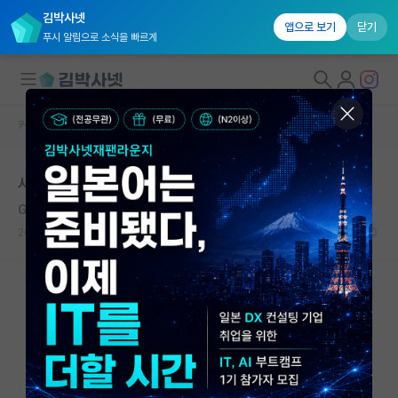
김박사넷
앱으로 보기
닫기
푸시 알림으로 소식을 빠르게
커뮤니티 홈
자유 게시판(아무개랩)
대학원생 모집
서울대 융합과학기술대학원
국내대학원 정보
Gertrude Himmelfarb
연구실&오픈랩
2020.09.15
4
11135
커뮤니티
커뮤니티 홈
전체글보기
베스트 게시판
IF 명예의전당