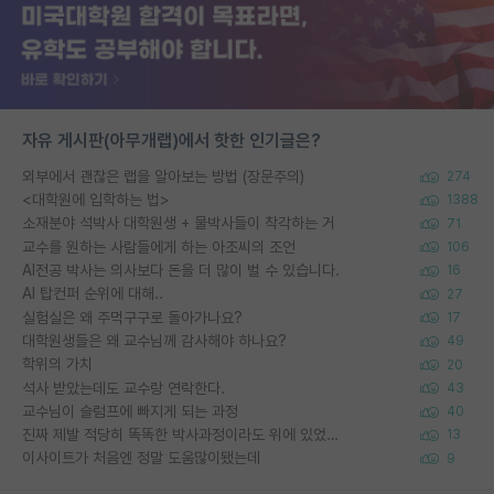
자유 게시판(아무개랩)에서 핫한 인기글은?
외부에서 괜찮은 랩을 알아보는 방법 (장문주의)
274
<대학원에 입학하는 법>
1388
소재분야 석박사 대학원생 + 물박사들이 착각하는 거
71
교수를 원하는 사람들에게 하는 아조씨의 조언
106
AI전공 박사는 의사보다 돈을 더 많이 벌 수 있습니다.
16
AI 탑컨퍼 순위에 대해..
27
실험실은 왜 주먹구구로 돌아가나요?
17
대학원생들은 왜 교수님께 감사해야 하나요?
49
학위의 가치
20
석사 받았는데도 교수랑 연락한다.
43
교수님이 슬럼프에 빠지게 되는 과정
40
진짜 제발 적당히 똑똑한 박사과정이라도 위에 있었으면..
13
이사이트가 처음엔 정말 도움많이됐는데
9