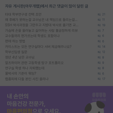
자유 게시판(아무개랩)에서 최근 댓글이 많이 달린 글
타대 학부연구생 컨택 조언
21
왜 후배가 못하는걸 교수님은 내 책임으로 돌리는걸까요?
11
SSH 박사과정을 그만두고 지방대 박사로 옮기면 교수의 꿈은 끝일까요?
19
가슴에 손을 올려놓고 싫어하는 사람 불공정하게 리뷰
7
교수들끼리 편가르는데 학생도 포함이냐
6
편애 하는 방법
6
카이스트는 모든 연구실마다 서버 제공해주나요?
14
학부신입생 질문
12
정년 4년 남은 교수님
8
알츠하이머 관련 고등학생 탐구 포트폴리오
9
연구실 학생 하나 자퇴했는데
8
물박사의 기준이 뭐임?
6
랩홈피에 다들 본인 사진 올리냐
17