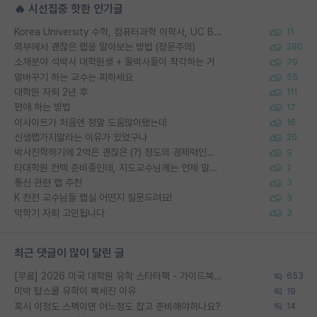
🔥 시선집중 핫한 인기글
Korea University 수학, 컴퓨터과학 이학사, UC Berkeley 산업공학 대학원 공학박사가 되는 것은 쉽지 않겠죠?
11
외부에서 괜찮은 랩을 알아보는 방법 (장문주의)
280
소재분야 석박사 대학원생 + 물박사들이 착각하는 거
79
말바꾸기 하는 교수는 피하세요
55
대학원 자퇴 2년 후
111
편애 하는 방법
17
이사이트가 처음엔 정말 도움많이됐는데
16
신생랩가지말라는 이유가 있었구나
20
박사진학하기에 2억은 괜찮은 (?) 정도의 경제력인가요
9
타대학원 컨텍 준비중인데, 지도교수님께는 언제 말씀드려야 할까요?
2
통신 관련 랩 추천
3
K 전전 교수님들 랩실 어떤지 질문드려요!
3
막학기 자퇴 고민됩니다
3
최근 댓글이 많이 달린 글
[무료] 2026 미국 대학원 유학 스타터팩 - 가이드북 & 합격자 컨택메일 템플릿
653
미박 탑스쿨 유학이 빡세진 이유
19
혹시 이정도 스펙이면 어느정도 잡고 준비해야하나요?
14