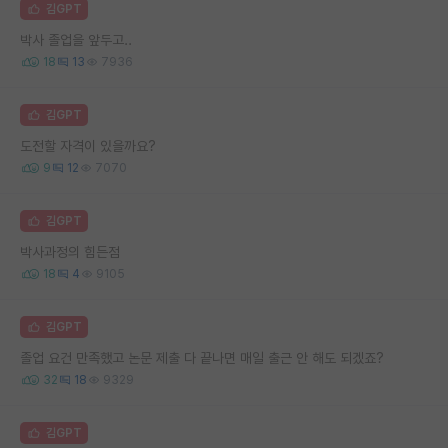
김GPT
박사 졸업을 앞두고..
18
13
7936
김GPT
도전할 자격이 있을까요?
9
12
7070
김GPT
박사과정의 힘든점
18
4
9105
김GPT
졸업 요건 만족했고 논문 제출 다 끝나면 매일 출근 안 해도 되겠죠?
32
18
9329
김GPT