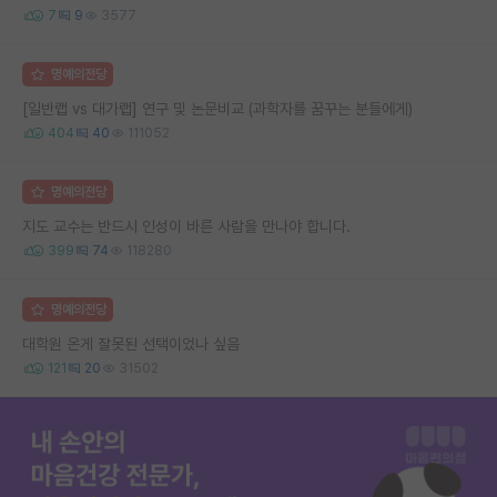
7
9
3577
명예의전당
[일반랩 vs 대가랩] 연구 및 논문비교 (과학자를 꿈꾸는 분들에게)
404
40
111052
명예의전당
지도 교수는 반드시 인성이 바른 사람을 만나야 합니다.
399
74
118280
명예의전당
대학원 온게 잘못된 선택이었나 싶음
121
20
31502