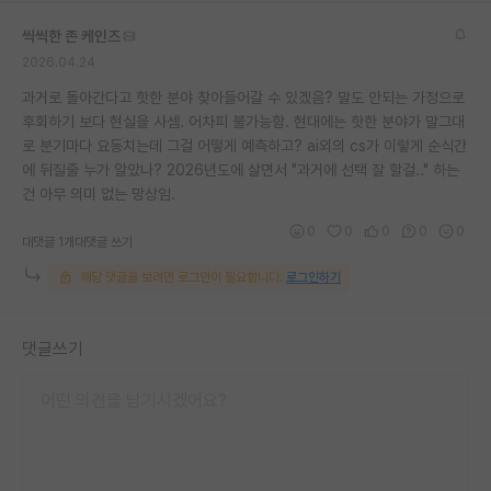
씩씩한 존 케인즈
2026.04.24
과거로 돌아간다고 핫한 분야 찾아들어갈 수 있겠음? 말도 안되는 가정으로
후회하기 보다 현실을 사셈. 어차피 불가능함. 현대에는 핫한 분야가 말그대
로 분기마다 요동치는데 그걸 어떻게 예측하고? ai외의 cs가 이렇게 순식간
에 뒤질줄 누가 알았나? 2026년도에 살면서 "과거에 선택 잘 할걸.." 하는
건 아무 의미 없는 망상임.
0
0
0
0
0
대댓글 1개
대댓글 쓰기
해당 댓글을 보려면 로그인이 필요합니다.
로그인하기
댓글쓰기