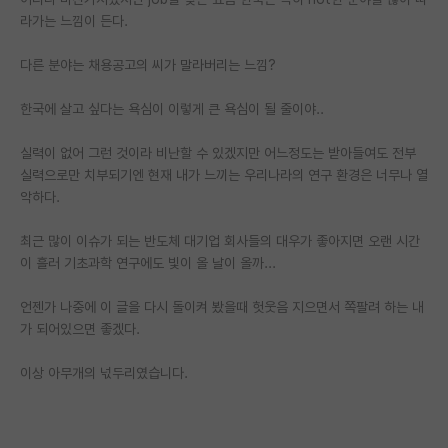
라가는 느낌이 든다.
PI 전용 게시판
다른 분야는 채용공고의 씨가 말라버리는 느낌?
인문사회 계열 게시판
한국에 살고 싶다는 욕심이 이렇게 큰 욕심이 될 줄이야..
특수/전문대학원 게시판
반도체/AI 게시판
실력이 없어 그런 것이라 비난할 수 있겠지만 어느정도는 받아들여도 전부
실력으로만 치부되기엔 현재 내가 느끼는 우리나라의 연구 환경은 너무나 열
장학금/장학생 게시판
악하다.
학술 정보 게시판
최근 많이 이슈가 되는 반도체 대기업 회사들의 대우가 좋아지면 오랜 시간
이 흘러 기초과학 연구에도 빛이 올 날이 올까...
홍보 게시판
언젠가 나중에 이 글을 다시 돌이켜 봤을때 헛웃음 지으면서 쪽팔려 하는 내
커리어
가 되어있으면 좋겠다.
유학교육
이상 아무개의 넋두리였습니다.
이벤트
반도체 아카데미