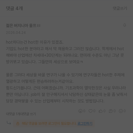
댓글 4개
댓글쓰기
젊은 버지니아 울프
2026.04.24
hot하다는건 hot한 이유가 있겠죠.
기업도 hot한 분야라고 해서 막 채용하고 그러진 않습니다. 학계에서 hot
해봐야 산업에선 차세대+30단계는 되려나요. 먼미래 수준도 아닌 그냥 콧
방귀뀌고 있습니다. 그들만의 세상으로 보여요ㅋ
물론 그러다 세상을 바꿀 연구가 나올 수 있기에 연구자들은 hot한 주제에
열광하고 어떻게든 편승하려하는거같아요.
힘드신가봅니다. 근데 어쩌겠습니까. 기초과학이 열악한것은 사실 우리나라
뿐만 아닙니다. job이 잘 안구해지셔서 낙담하신 상태같은데 눈을 좀 낮춰서
당장 경력쌓을 수 있는 산업체부터 시작하는 것도 방법입니다.
0
0
0
0
0
대댓글 1개
대댓글 쓰기
해당 댓글을 보려면 로그인이 필요합니다.
로그인하기