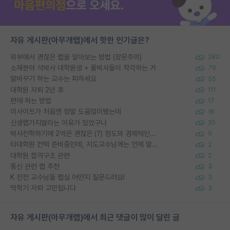
자유 게시판(아무개랩)에서 핫한 인기글은?
외부에서 괜찮은 랩을 알아보는 방법 (장문주의)
280
소재분야 석박사 대학원생 + 물박사들이 착각하는 거
79
말바꾸기 하는 교수는 피하세요
55
대학원 자퇴 2년 후
111
편애 하는 방법
17
이사이트가 처음엔 정말 도움많이됐는데
16
신생랩가지말라는 이유가 있었구나
20
박사진학하기에 2억은 괜찮은 (?) 정도의 경제력인가요
9
타대학원 컨텍 준비중인데, 지도교수님께는 언제 말씀드려야 할까요?
2
대학원 합격구조 관련
2
통신 관련 랩 추천
3
K 전전 교수님들 랩실 어떤지 질문드려요!
3
막학기 자퇴 고민됩니다
3
자유 게시판(아무개랩)에서 최근 댓글이 많이 달린 글