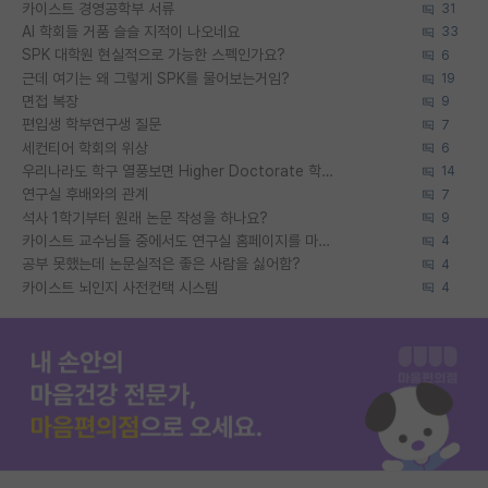
카이스트 경영공학부 서류
31
AI 학회들 거품 슬슬 지적이 나오네요
33
SPK 대학원 현실적으로 가능한 스펙인가요?
6
근데 여기는 왜 그렇게 SPK를 물어보는거임?
19
면접 복장
9
편입생 학부연구생 질문
7
세컨티어 학회의 위상
6
우리나라도 학구 열풍보면 Higher Doctorate 학위가 필요하다고 봅니다.
14
연구실 후배와의 관계
7
석사 1학기부터 원래 논문 작성을 하나요?
9
카이스트 교수님들 중에서도 연구실 홈페이지를 마련 안 하신 분들이 계시던데
4
공부 못했는데 논문실적은 좋은 사람을 싫어함?
4
카이스트 뇌인지 사전컨택 시스템
4