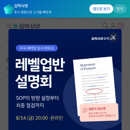
김박사넷
앱으로 보기
닫기
푸시 알림으로 소식을 빠르게
커뮤니티 홈
자유 게시판(아무개랩)
대학원생 모집
좀 더 hot한 주제를 골랐어야 했다..
국내대학원 정보
능글맞은 백석
연구실&오픈랩
2026.04.24
4
1730
커뮤니티
커뮤니티 홈
전체글보기
베스트 게시판
IF 명예의전당