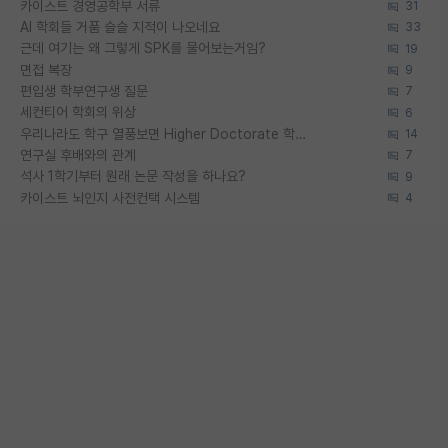
카이스트 경영공학부 서류
31
AI 학회들 거품 슬슬 지적이 나오네요
33
근데 여기는 왜 그렇게 SPK를 물어보는거임?
19
면접 복장
9
편입생 학부연구생 질문
7
세컨티어 학회의 위상
6
우리나라도 학구 열풍보면 Higher Doctorate 학위가 필요하다고 봅니다.
14
연구실 후배와의 관계
7
석사 1학기부터 원래 논문 작성을 하나요?
9
카이스트 뇌인지 사전컨택 시스템
4