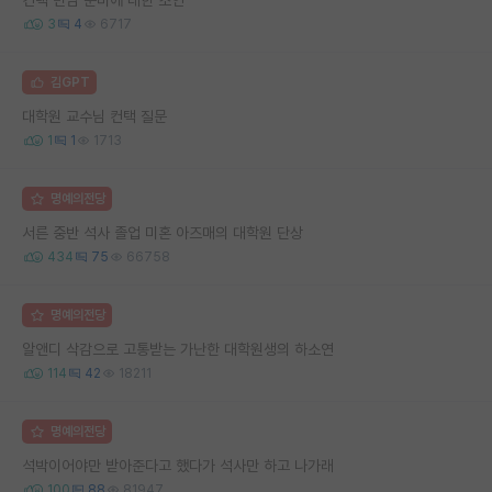
3
4
6717
김GPT
대학원 교수님 컨택 질문
1
1
1713
명예의전당
서른 중반 석사 졸업 미혼 아즈매의 대학원 단상
434
75
66758
명예의전당
알앤디 삭감으로 고통받는 가난한 대학원생의 하소연
114
42
18211
명예의전당
석박이어야만 받아준다고 했다가 석사만 하고 나가래
100
88
81947