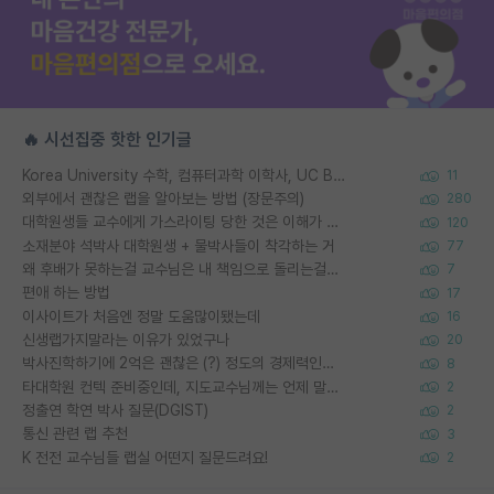
🔥 시선집중 핫한 인기글
Korea University 수학, 컴퓨터과학 이학사, UC Berkeley 산업공학 대학원 공학박사가 되는 것은 쉽지 않겠죠?
11
외부에서 괜찮은 랩을 알아보는 방법 (장문주의)
280
대학원생들 교수에게 가스라이팅 당한 것은 이해가 갑니다. 안타깝네요.
120
소재분야 석박사 대학원생 + 물박사들이 착각하는 거
77
왜 후배가 못하는걸 교수님은 내 책임으로 돌리는걸까요?
7
편애 하는 방법
17
이사이트가 처음엔 정말 도움많이됐는데
16
신생랩가지말라는 이유가 있었구나
20
박사진학하기에 2억은 괜찮은 (?) 정도의 경제력인가요
8
타대학원 컨텍 준비중인데, 지도교수님께는 언제 말씀드려야 할까요?
2
정출연 학연 박사 질문(DGIST)
2
통신 관련 랩 추천
3
K 전전 교수님들 랩실 어떤지 질문드려요!
2