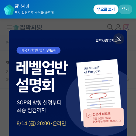
김박사넷
앱으로 보기
닫기
푸시 알림으로 소식을 빠르게
커뮤니티 홈
자유 게시판(아무개랩)
대학원생 모집
박사 면접
국내대학원 정보
기쁜 프랜시스 베이컨
연구실&오픈랩
2026.04.23
0
336
커뮤니티
커뮤니티 홈
전체글보기
베스트 게시판
IF 명예의전당