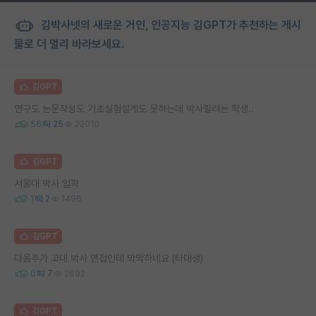
김박사넷의 새로운 거인, 인공지능 김GPT가 추천하는 게시
물로 더 멀리 바라보세요.
김GPT
연구도 논문작성도 기초실험설계도 못하는데 박사할려는 학생..
56
25
22010
김GPT
서울대 박사 입학
1
2
1496
김GPT
다음주가 고대 박사 면접인데 막막하네요 (타대생)
0
7
2692
김GPT