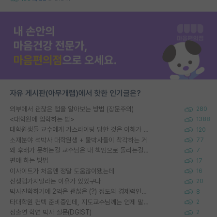
자유 게시판(아무개랩)에서 핫한 인기글은?
외부에서 괜찮은 랩을 알아보는 방법 (장문주의)
280
<대학원에 입학하는 법>
1388
대학원생들 교수에게 가스라이팅 당한 것은 이해가 갑니다. 안타깝네요.
120
소재분야 석박사 대학원생 + 물박사들이 착각하는 거
77
왜 후배가 못하는걸 교수님은 내 책임으로 돌리는걸까요?
7
편애 하는 방법
17
이사이트가 처음엔 정말 도움많이됐는데
16
신생랩가지말라는 이유가 있었구나
20
박사진학하기에 2억은 괜찮은 (?) 정도의 경제력인가요
8
타대학원 컨텍 준비중인데, 지도교수님께는 언제 말씀드려야 할까요?
2
정출연 학연 박사 질문(DGIST)
2