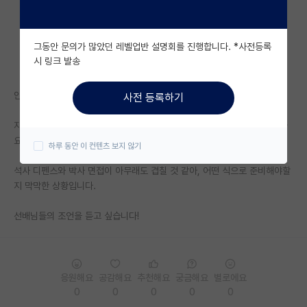
자유 게시판(아무개랩)
그동안 문의가 많았던 레벨업반 설명회를 진행합니다. *사전등록
미국 유학 게시판
시 링크 발송
미국 대학원 합격 후기 게시판
안녕하세요 ist 대학원 수리과학과에서 졸업을 앞둔 석사생입니다.
사전 등록하기
대학원생 모집 게시판
자대에서 박사진학을 할 계획인데, 혹시 박사 면접은 어떤 식으로 진행되나
대학원 합격 후기 게시판
요?
하루 동안 이 컨텐츠 보지 않기
연구실(PI) 홍보 게시판
석사 디펜스와 박사 면접이 아무래도 겹칠 것 같아, 어떤 식으로 준비해야할
지 막막한 상황입니다.
석박사 채용 정보 게시판
선배님들의 조언을 듣고 싶습니다!
임용 정보 게시판
학부 인턴 게시판
취업 게시판
응원해요
공감해요
추천해요
궁금해요
별로에요
0
0
0
0
0
임용 후기 게시판