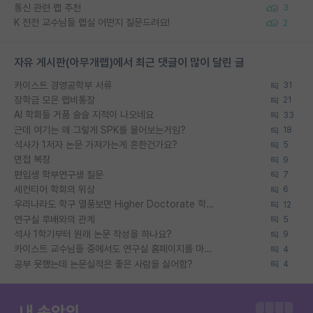
통신 관련 랩 추천
3
K 전전 교수님들 랩실 어떤지 질문드려요!
2
자유 게시판(아무개랩)에서 최근 댓글이 많이 달린 글
카이스트 경영공학부 서류
31
장학금 모은 랩비통장
21
AI 학회들 거품 슬슬 지적이 나오네요
33
근데 여기는 왜 그렇게 SPK를 물어보는거임?
18
석사가 1저자 논문 가져가는게 흔한건가요?
5
면접 복장
9
편입생 학부연구생 질문
7
세컨티어 학회의 위상
6
우리나라도 학구 열풍보면 Higher Doctorate 학위가 필요하다고 봅니다.
12
연구실 후배와의 관계
5
석사 1학기부터 원래 논문 작성을 하나요?
9
카이스트 교수님들 중에서도 연구실 홈페이지를 마련 안 하신 분들이 계시던데
4
공부 못했는데 논문실적은 좋은 사람을 싫어함?
4