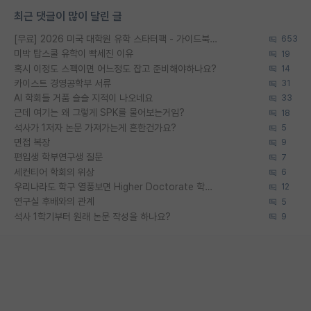
최근 댓글이 많이 달린 글
[무료] 2026 미국 대학원 유학 스타터팩 - 가이드북 & 합격자 컨택메일 템플릿
653
미박 탑스쿨 유학이 빡세진 이유
19
혹시 이정도 스펙이면 어느정도 잡고 준비해야하나요?
14
카이스트 경영공학부 서류
31
AI 학회들 거품 슬슬 지적이 나오네요
33
근데 여기는 왜 그렇게 SPK를 물어보는거임?
18
석사가 1저자 논문 가져가는게 흔한건가요?
5
면접 복장
9
편입생 학부연구생 질문
7
세컨티어 학회의 위상
6
우리나라도 학구 열풍보면 Higher Doctorate 학위가 필요하다고 봅니다.
12
연구실 후배와의 관계
5
석사 1학기부터 원래 논문 작성을 하나요?
9