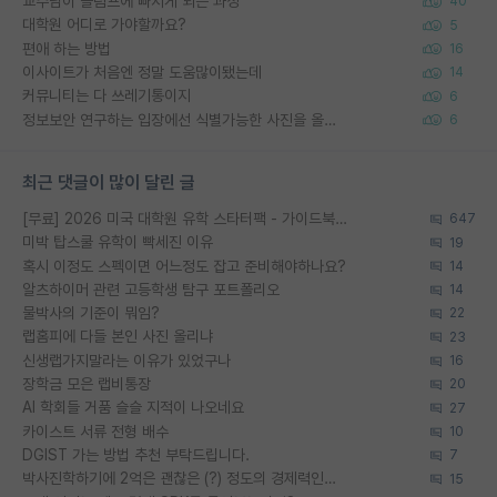
교수님이 슬럼프에 빠지게 되는 과정
40
대학원 어디로 가야할까요?
5
편애 하는 방법
16
이사이트가 처음엔 정말 도움많이됐는데
14
커뮤니티는 다 쓰레기통이지
6
정보보안 연구하는 입장에선 식별가능한 사진을 올리는건 비추이긴함
6
최근 댓글이 많이 달린 글
[무료] 2026 미국 대학원 유학 스타터팩 - 가이드북 & 합격자 컨택메일 템플릿
647
미박 탑스쿨 유학이 빡세진 이유
19
혹시 이정도 스펙이면 어느정도 잡고 준비해야하나요?
14
알츠하이머 관련 고등학생 탐구 포트폴리오
14
물박사의 기준이 뭐임?
22
랩홈피에 다들 본인 사진 올리냐
23
신생랩가지말라는 이유가 있었구나
16
장학금 모은 랩비통장
20
AI 학회들 거품 슬슬 지적이 나오네요
27
카이스트 서류 전형 배수
10
DGIST 가는 방법 추천 부탁드립니다.
7
박사진학하기에 2억은 괜찮은 (?) 정도의 경제력인가요
15