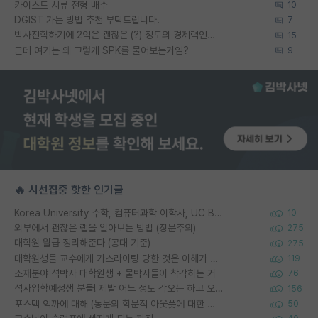
카이스트 서류 전형 배수
10
DGIST 가는 방법 추천 부탁드립니다.
7
박사진학하기에 2억은 괜찮은 (?) 정도의 경제력인가요
15
근데 여기는 왜 그렇게 SPK를 물어보는거임?
9
🔥 시선집중 핫한 인기글
Korea University 수학, 컴퓨터과학 이학사, UC Berkeley 산업공학 대학원 공학박사가 되는 것은 쉽지 않겠죠?
10
외부에서 괜찮은 랩을 알아보는 방법 (장문주의)
275
대학원 월급 정리해준다 (공대 기준)
275
대학원생들 교수에게 가스라이팅 당한 것은 이해가 갑니다. 안타깝네요.
119
소재분야 석박사 대학원생 + 물박사들이 착각하는 거
76
석사입학예정생 분들! 제발 어느 정도 각오는 하고 오세요.
156
포스텍 억까에 대해 (동문의 학문적 아웃풋에 대한 반박)
50