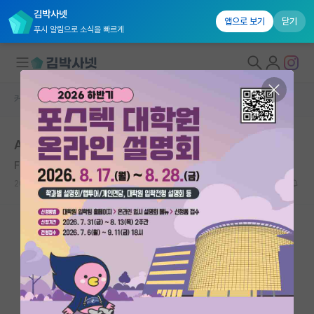
김박사넷
앱으로 보기
닫기
푸시 알림으로 소식을 빠르게
커뮤니티 홈
자유 게시판(아무개랩)
대학원생 모집
AI 대학원 면접
국내대학원 정보
Friedrich Engels
연구실&오픈랩
2020.08.18
8
8327
커뮤니티
커뮤니티 홈
전체글보기
베스트 게시판
IF 명예의전당