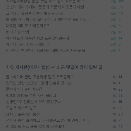
석사입학예정생 분들! 제발 어느 정도 각오는 하고 오세요.
156
포스텍 억까에 대해 (동문의 학문적 아웃풋에 대한 반박)
50
교수님이 슬럼프에 빠지게 되는 과정
40
왜 후배가 못하는걸 교수님은 내 책임으로 돌리는걸까요?
6
대학원 어디로 가야할까요?
5
편애 하는 방법
16
이사이트가 처음엔 정말 도움많이됐는데
14
커뮤니티는 다 쓰레기통이지
6
정보보안 연구하는 입장에선 식별가능한 사진을 올리는건 비추이긴함
6
자유 게시판(아무개랩)에서 최근 댓글이 많이 달린 글
알츠하이머 관련 고등학생 탐구 포트폴리오
14
입학도 안한 신입생이 원래 관심을 받나요
11
물박사의 기준이 뭐임?
22
랩홈피에 다들 본인 사진 올리냐
23
신생랩가지말라는 이유가 있었구나
16
오늘 카이스트 발표
6
장학금 모은 랩비통장
20
석박사 과정 합격하고, 컨택했던교수님이 연락이 안됩니다...
7
AI 학회들 거품 슬슬 지적이 나오네요
27