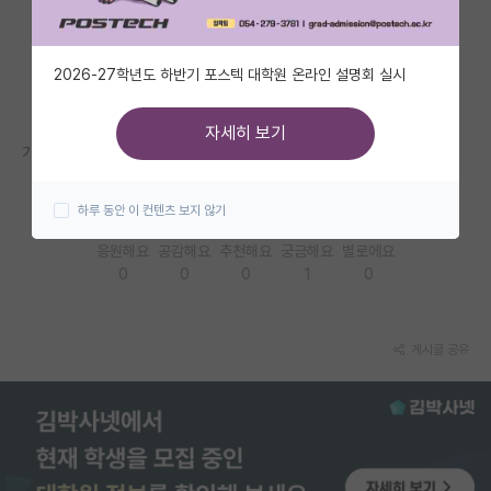
자유 게시판(아무개랩)
2026-27학년도 하반기 포스텍 대학원 온라인 설명회 실시
미국 유학 게시판
미국 대학원 합격 후기 게시판
자세히 보기
기다리는 중인데 너무 떨리네요 ㅎㅎㅎ ㅠㅠㅠ
대학원생 모집 게시판
하루 동안 이 컨텐츠 보지 않기
대학원 합격 후기 게시판
응원해요
공감해요
추천해요
궁금해요
별로에요
연구실(PI) 홍보 게시판
0
0
0
1
0
석박사 채용 정보 게시판
임용 정보 게시판
게시글 공유
학부 인턴 게시판
취업 게시판
임용 후기 게시판