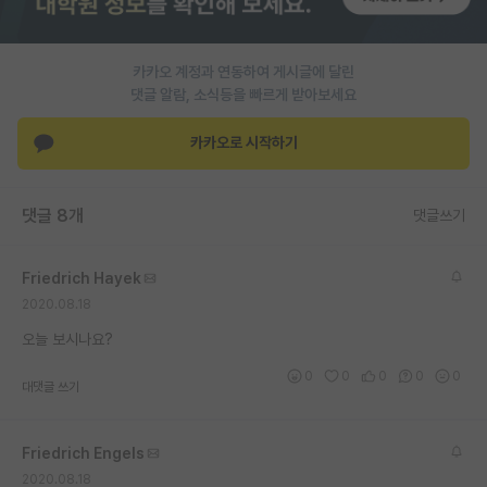
PI 전용 게시판
카카오 계정과 연동하여 게시글에 달린
인문사회 계열 게시판
댓글 알람, 소식등을 빠르게 받아보세요
특수/전문대학원 게시판
카카오로 시작하기
반도체/AI 게시판
장학금/장학생 게시판
댓글 8개
댓글쓰기
학술 정보 게시판
Friedrich Hayek
홍보 게시판
2020.08.18
커리어
오늘 보시나요?
0
0
0
0
0
유학교육
대댓글 쓰기
이벤트
Friedrich Engels
반도체 아카데미
2020.08.18