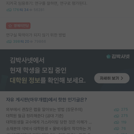
지거국 임용후기: 연구를 잘하면, 연구로 평가된다.
176
34
56281
명예의전당
연구실 뚝딱이가 되지 않기 위한 방법
398
20
79866
자유 게시판(아무개랩)에서 핫한 인기글은?
외부에서 괜찮은 랩을 알아보는 방법 (장문주의)
275
대학원 월급 정리해준다 (공대 기준)
275
대학원생들 교수에게 가스라이팅 당한 것은 이해가 갑니다. 안타깝네요.
119
소재분야 석박사 대학원생 + 물박사들이 착각하는 거
76