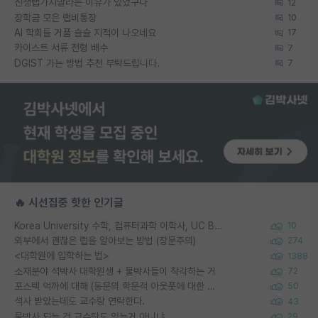
신생랩가지말라는 이유가 있었구나
12
장학금 모은 랩비통장
10
AI 학회들 거품 슬슬 지적이 나오네요
17
카이스트 서류 전형 배수
7
DGIST 가는 방법 추천 부탁드립니다.
7
🔥 시선집중 핫한 인기글
Korea University 수학, 컴퓨터과학 이학사, UC Berkeley 산업공학 대학원 공학박사가 되는 것은 쉽지 않겠죠?
10
외부에서 괜찮은 랩을 알아보는 방법 (장문주의)
274
<대학원에 입학하는 법>
1388
소재분야 석박사 대학원생 + 물박사들이 착각하는 거
72
포스텍 억까에 대해 (동문의 학문적 아웃풋에 대한 반박)
50
석사 받았는데도 교수랑 연락한다.
43
물박사 되는 건 교수탓도 있는거 아니냐
29