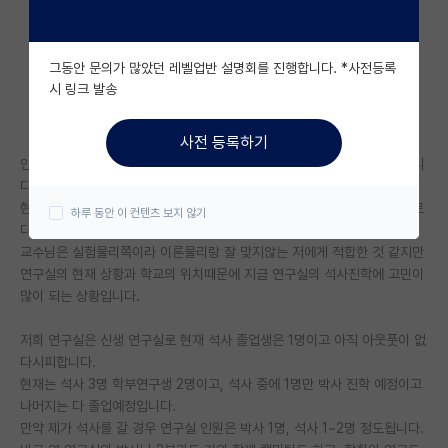
자유 게시판(아무개랩)
그동안 문의가 많았던 레벨업반 설명회를 진행합니다. *사전등록
미국 유학 게시판
시 링크 발송
미국 대학원 합격 후기 게시판
사전 등록하기
대학원생 모집 게시판
안녕하세요 현재 서울 유명 사립대의 캠퍼스에 재학 중인 4학년 학부생입니
다.
대학원 합격 후기 게시판
현재 제가 속해있는 물리학과의 교수님 중 한분의 연구실에 학부연구생으로
하루 동안 이 컨텐츠 보지 않기
다니고있습니다.
연구실(PI) 홍보 게시판
교수님은 실험물리쪽이라 이론물리랑 잘 맞지않는 저에게 적합한 것 같지만
연구실의 현재 상황과 학교의 위치때문에 지금 연구실의 석사진학에 고민이
석박사 채용 정보 게시판
많이 되는 상황입니다.
임용 정보 게시판
저희 연구실은 신생 연구실로 현재 석사 졸업생은 1명이고 아직 아웃풋이 없
학부 인턴 게시판
다시피합니다.
현재는 석사 3명 학부연구생 2명이고, 석사 중에 1명만 박사 진학 예정이고
취업 게시판
나머지는 다 졸업예정입니다.
만약 제가 석사를 갈 경우 연구실 인원은 박사 1명, 석사 1~2명 정도됩니다.
임용 후기 게시판