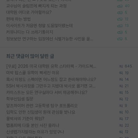
교수님이 슬럼프에 빠지게 되는 과정
40
대학원 어디로 가야할까요?
5
편애 하는 방법
12
이사이트가 처음엔 정말 도움많이됐는데
13
커뮤니티는 다 쓰레기통이지
5
정보보안 연구하는 입장에선 식별가능한 사진을 올리는건 비추이긴함
5
최근 댓글이 많이 달린 글
[무료] 2026 미국 대학원 유학 스타터팩 - 가이드북 & 합격자 컨택메일 템플릿
645
미박 탑스쿨 유학이 빡세진 이유
19
혹시 이정도 스펙이면 어느정도 잡고 준비해야하나요?
14
SSH 박사과정을 그만두고 지방대 박사로 옮기면 교수의 꿈은 끝일까요?
21
카이스트는 모든 연구실마다 서버 제공해주나요?
15
학부신입생 질문
12
알츠하이머 관련 고등학생 탐구 포트폴리오
9
입학도 안한 신입생이 원래 관심을 받나요
10
물박사의 기준이 뭐임?
17
랩홈피에 다들 본인 사진 올리냐
22
신생랩가지말라는 이유가 있었구나
12