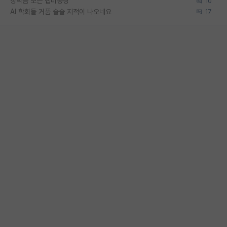
장학금 모은 랩비통장
10
AI 학회들 거품 슬슬 지적이 나오네요
17