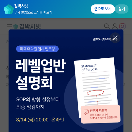
김박사넷
앱으로 보기
닫기
푸시 알림으로 소식을 빠르게
커뮤니티 홈
자유 게시판(아무개랩)
대학원생 모집
본문이 수정되지 않는 박제글입니다.
국내대학원 정보
석사 연구실 지원에 관하여 질문이 있습니다!
연구실&오픈랩
쩨쩨한 가브리엘 마르케스
커뮤니티
2025.05.26
4
1461
커뮤니티 홈
전체글보기
베스트 게시판
IF 명예의전당