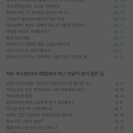
석사 받았는데도 교수랑 연락한다.
43
물박사 되는 건 교수탓도 있는거 아니냐
29
교수님이 슬럼프에 빠지게 되는 과정
40
연구실적이 4년의 공백이 있는거 어떻게 생각하냐
3
대학원 어디로 가야할까요?
5
편애 하는 방법
12
이사이트가 처음엔 정말 도움많이됐는데
13
커뮤니티는 다 쓰레기통이지
5
정보보안 연구하는 입장에선 식별가능한 사진을 올리는건 비추이긴함
5
자유 게시판(아무개랩)에서 최근 댓글이 많이 달린 글
SSH 박사과정을 그만두고 지방대 박사로 옮기면 교수의 꿈은 끝일까요?
21
카이스트는 모든 연구실마다 서버 제공해주나요?
15
학부신입생 질문
12
알츠하이머 관련 고등학생 탐구 포트폴리오
9
연구실 학생 하나 자퇴했는데
8
입학도 안한 신입생이 원래 관심을 받나요
10
물박사의 기준이 뭐임?
17
랩홈피에 다들 본인 사진 올리냐
22