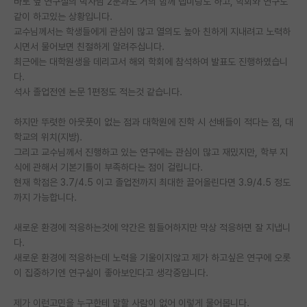
바로 옆 연구실의 박사님 2분과도 거의 함께 랩미팅도 하고, 학회와 연구도
같이 하고있는 상황입니다.
PI 전용 게시판
교수님께서는 학생들에게 관심이 많고 열의도 높아 친하게 지내려고 노력하
시면서 물어보면 친절하게 알려주십니다.
인문사회 계열 게시판
최근에는 대학원생을 데리고서 해외 학회에 참석하여 발표도 진행하였습니
특수/전문대학원 게시판
다.
석사 졸업전엔 논문 1편정도 적는것 같습니다.
반도체/AI 게시판
하지만 뚜렷한 아웃풋이 없는 점과 대학원에 진학 시 선배들이 적다는 점, 대
장학금/장학생 게시판
학교의 위치(지방).
그리고 교수님께서 진행하고 있는 연구에는 관심이 많고 재밌지만, 학부 지
학술 정보 게시판
식에 관해서 기본기틀이 부족하다는 점이 걸립니다.
현재 학점은 3.7/4.5 이고 졸업전까지 최대한 끌어올린다면 3.9/4.5 정도
홍보 게시판
까지 가능합니다.
커리어
새로운 환경에 적응하는것에 약간은 힘들어하지만 막상 적응하면 잘 지냅니
유학교육
다.
새로운 환경에 적응하는데 노력을 기울이지않고 제가 하고싶은 연구에 오롯
이벤트
이 집중하기엔 연구실이 좋아보인다고 생각중입니다.
반도체 아카데미
제가 이런고민을 누구한테 말할 사람이 없어 이렇게 물어봅니다.