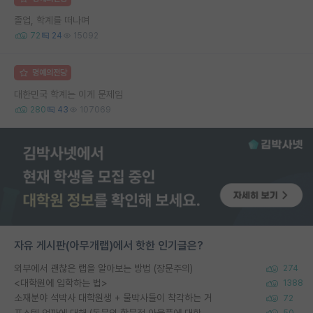
졸업, 학계를 떠나며
72
24
15092
명예의전당
대한민국 학계는 이게 문제임
280
43
107069
자유 게시판(아무개랩)에서 핫한 인기글은?
외부에서 괜찮은 랩을 알아보는 방법 (장문주의)
274
<대학원에 입학하는 법>
1388
소재분야 석박사 대학원생 + 물박사들이 착각하는 거
72
포스텍 억까에 대해 (동문의 학문적 아웃풋에 대한 반박)
50