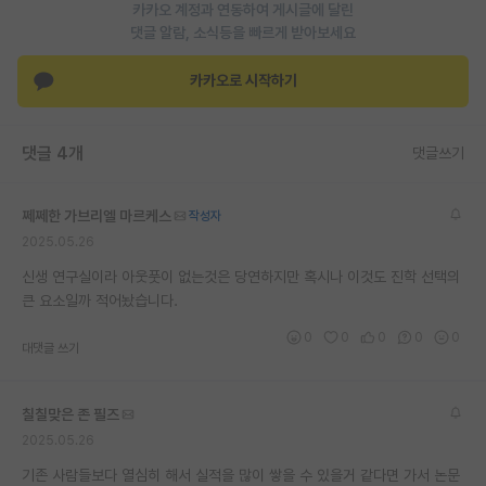
카카오 계정과 연동하여 게시글에 달린
댓글 알람, 소식등을 빠르게 받아보세요
카카오로 시작하기
댓글 4개
댓글쓰기
쩨쩨한 가브리엘 마르케스
작성자
2025.05.26
신생 연구실이라 아웃풋이 없는것은 당연하지만 혹시나 이것도 진학 선택의
큰 요소일까 적어놨습니다.
0
0
0
0
0
대댓글 쓰기
칠칠맞은 존 필즈
2025.05.26
기존 사람들보다 열심히 해서 실적을 많이 쌓을 수 있을거 같다면 가서 논문