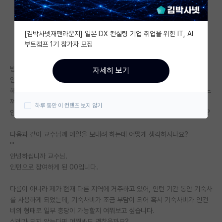
자유 게시판(아무개랩)
[김박사넷재팬라운지] 일본 DX 컨설팅 기업 취업을 위한 IT, AI
미국 유학 게시판
부트캠프 1기 참가자 모집
미국 대학원 합격 후기 게시판
방학 때 타 대학교의 인턴을 하게 되었는데
자세히 보기
대학원생 모집 게시판
인턴 기간동안 기숙사비가 대략 50만원 정도가 들더라고요.
해당 연구실 진학이 확정된 상태도 아니라서, 50만원은 조금 부담스럽게 느
대학원 합격 후기 게시판
껴져서
하루 동안 이 컨텐츠 보지 않기
인건비 지원 관련하여 교수님께 여쭤보고 싶은데, 예의에 어긋나는 걸까요?
연구실(PI) 홍보 게시판
다음과 같이 교수님께 메일을 보내려 하는데 어떻게 생각하시나요?
석박사 채용 정보 게시판
'''
안녕하십니까 교수님.
임용 정보 게시판
인턴으로 참여하게 된 00입니다.
학부 인턴 게시판
다름이 아니라 제가 현재 다른 지역에 거주하고 있어, 인턴 기간 동안 기숙사
취업 게시판
를 사용하게 되었는데, 기숙사비가 조금 부담이 되어 혹시 기숙사비가 인건
비의 형태로 일부 충당이 가능할지 여쭤보고 싶습니다.
임용 후기 게시판
실례가 되지 않는다면 여쭤봐도 괜찮을까요?