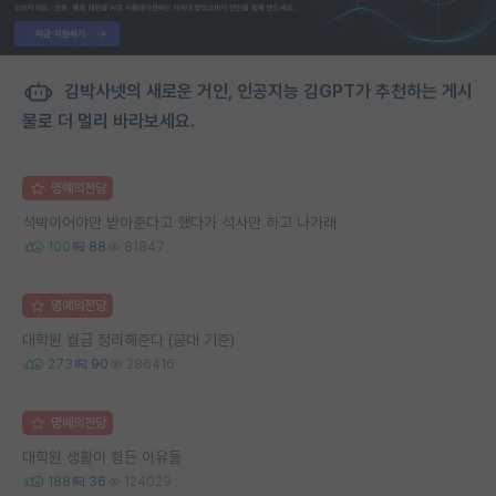
김박사넷의 새로운 거인, 인공지능 김GPT가 추천하는 게시
물로 더 멀리 바라보세요.
명예의전당
석박이어야만 받아준다고 했다가 석사만 하고 나가래
100
88
81847
명예의전당
대학원 월급 정리해준다 (공대 기준)
273
90
286416
명예의전당
대학원 생활이 힘든 이유들
188
36
124029