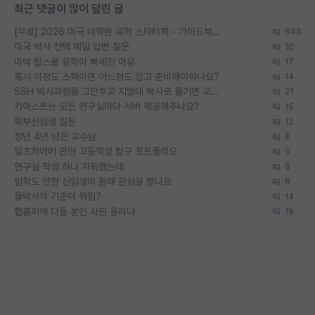
최근 댓글이 많이 달린 글
[무료] 2026 미국 대학원 유학 스타터팩 - 가이드북 & 합격자 컨택메일 템플릿
645
미국 박사 컨택 메일 답변 질문
10
미박 탑스쿨 유학이 빡세진 이유
17
혹시 이정도 스펙이면 어느정도 잡고 준비해야하나요?
14
SSH 박사과정을 그만두고 지방대 박사로 옮기면 교수의 꿈은 끝일까요?
21
카이스트는 모든 연구실마다 서버 제공해주나요?
15
학부신입생 질문
12
정년 4년 남은 교수님
8
알츠하이머 관련 고등학생 탐구 포트폴리오
9
연구실 학생 하나 자퇴했는데
8
입학도 안한 신입생이 원래 관심을 받나요
8
물박사의 기준이 뭐임?
14
랩홈피에 다들 본인 사진 올리냐
19