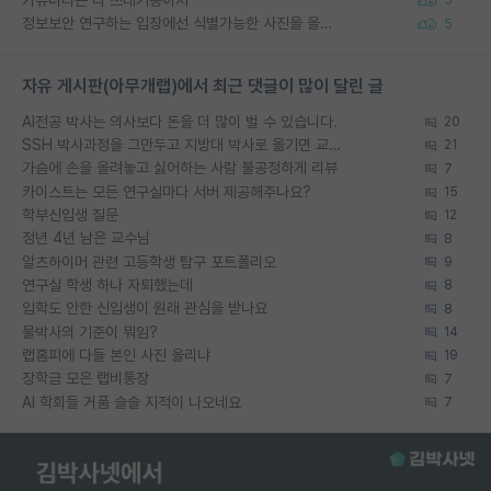
커뮤니티는 다 쓰레기통이지
5
정보보안 연구하는 입장에선 식별가능한 사진을 올리는건 비추이긴함
5
자유 게시판(아무개랩)에서 최근 댓글이 많이 달린 글
AI전공 박사는 의사보다 돈을 더 많이 벌 수 있습니다.
20
SSH 박사과정을 그만두고 지방대 박사로 옮기면 교수의 꿈은 끝일까요?
21
가슴에 손을 올려놓고 싫어하는 사람 불공정하게 리뷰
7
카이스트는 모든 연구실마다 서버 제공해주나요?
15
학부신입생 질문
12
정년 4년 남은 교수님
8
알츠하이머 관련 고등학생 탐구 포트폴리오
9
연구실 학생 하나 자퇴했는데
8
입학도 안한 신입생이 원래 관심을 받나요
8
물박사의 기준이 뭐임?
14
랩홈피에 다들 본인 사진 올리냐
19
장학금 모은 랩비통장
7
AI 학회들 거품 슬슬 지적이 나오네요
7