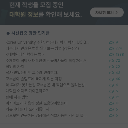
🔥 시선집중 핫한 인기글
Korea University 수학, 컴퓨터과학 이학사, UC Berkeley 산업공학 대학원 공학박사가 되는 것은 쉽지 않겠죠?
9
외부에서 괜찮은 랩을 알아보는 방법 (장문주의)
274
<대학원에 입학하는 법>
1388
소재분야 석박사 대학원생 + 물박사들이 착각하는 거
72
학위의 가치
20
석사 받았는데도 교수랑 연락한다.
43
교수님이 슬럼프에 빠지게 되는 과정
40
왜 후배가 못하는걸 교수님은 내 책임으로 돌리는걸까요?
4
대학원 어디로 가야할까요?
5
편애 하는 방법
12
이사이트가 처음엔 정말 도움많이됐는데
13
커뮤니티는 다 쓰레기통이지
5
정보보안 연구하는 입장에선 식별가능한 사진을 올리는건 비추이긴함
5