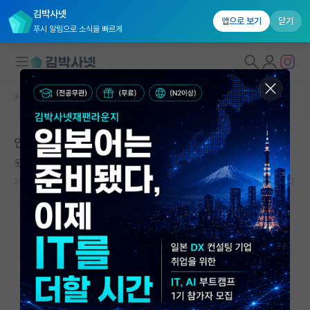
김박사넷
앱으로 보기
닫기
푸시 알림으로 소식을 빠르게
커뮤니티 홈
자유 게시판(아무개랩)
대학원생 모집
인턴이 교수님한테 인건비 질문 예의에 어긋나는 걸까요
국내대학원 정보
못된 스티븐 호킹
연구실&오픈랩
2025.05.10
30
3835
커뮤니티
커뮤니티 홈
전체글보기
베스트 게시판
IF 명예의전당