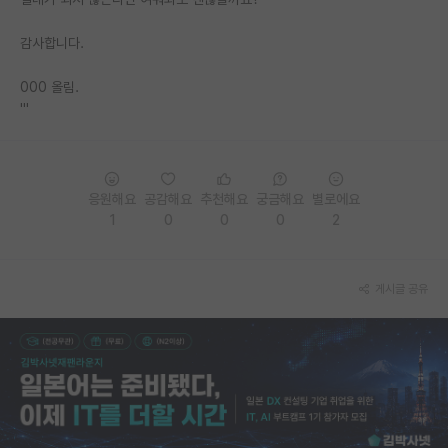
PI 전용 게시판
감사합니다.
인문사회 계열 게시판
000 올림.
'''
특수/전문대학원 게시판
반도체/AI 게시판
장학금/장학생 게시판
응원해요
공감해요
추천해요
궁금해요
별로에요
1
0
0
0
2
학술 정보 게시판
홍보 게시판
게시글 공유
커리어
유학교육
이벤트
반도체 아카데미