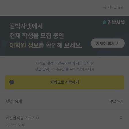
게시글 공유
PI 전용 게시판
인문사회 계열 게시판
특수/전문대학원 게시판
반도체/AI 게시판
장학금/장학생 게시판
카카오 계정과 연동하여 게시글에 달린
학술 정보 게시판
댓글 알람, 소식등을 빠르게 받아보세요
홍보 게시판
카카오로 시작하기
커리어
유학교육
댓글 9개
댓글쓰기
이벤트
세심한 아담 스미스
반도체 아카데미
2025.05.06