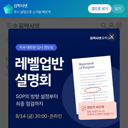
김박사넷
앱으로 보기
닫기
푸시 알림으로 소식을 빠르게
커뮤니티 홈
자유 게시판(아무개랩)
대학원생 모집
대통령과학장학금 1차 결과 발표 언제쯤일까요
국내대학원 정보
꼼꼼한 요하네스 케플러
연구실&오픈랩
2025.05.06
9
4716
커뮤니티
커뮤니티 홈
전체글보기
베스트 게시판
IF 명예의전당