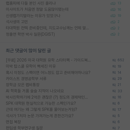
랩홈피에 다들 본인 사진 올리냐
13
이사이트가 처음엔 정말 도움많이됐는데
16
신생랩가지말라는 이유가 있었구나
19
석사생의 고민
2
타대학원 컨텍 준비중인데, 지도교수님께는 언제 말씀드려야 할까요?
2
정출연 학연 박사 질문(DGIST)
2
최근 댓글이 많이 달린 글
[무료] 2026 미국 대학원 유학 스타터팩 - 가이드북 & 합격자 컨택메일 템플릿
652
미박 탑스쿨 유학이 빡세진 이유
19
혹시 이정도 스펙이면 어느정도 잡고 준비해야하나요?
14
카이스트 경영공학부 서류
29
장학금 모은 랩비통장
21
AI 학회들 거품 슬슬 지적이 나오네요
33
박사진학하기에 2억은 괜찮은 (?) 정도의 경제력인가요
16
SPK 대학원 현실적으로 가능한 스펙인가요?
6
근데 여기는 왜 그렇게 SPK를 물어보는거임?
17
석사가 1저자 논문 가져가는게 흔한건가요?
5
면접 복장
6
편입생 학부연구생 질문
7