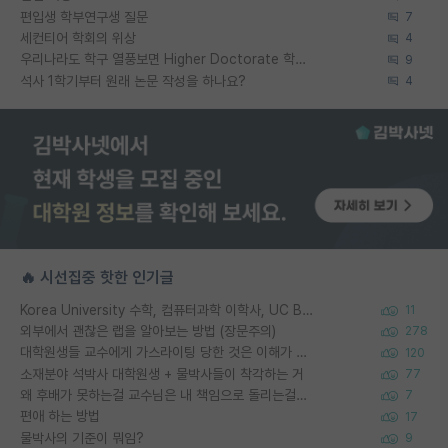
편입생 학부연구생 질문
7
세컨티어 학회의 위상
4
우리나라도 학구 열풍보면 Higher Doctorate 학위가 필요하다고 봅니다.
9
석사 1학기부터 원래 논문 작성을 하나요?
4
🔥 시선집중 핫한 인기글
Korea University 수학, 컴퓨터과학 이학사, UC Berkeley 산업공학 대학원 공학박사가 되는 것은 쉽지 않겠죠?
11
외부에서 괜찮은 랩을 알아보는 방법 (장문주의)
278
대학원생들 교수에게 가스라이팅 당한 것은 이해가 갑니다. 안타깝네요.
120
소재분야 석박사 대학원생 + 물박사들이 착각하는 거
77
왜 후배가 못하는걸 교수님은 내 책임으로 돌리는걸까요?
7
편애 하는 방법
17
물박사의 기준이 뭐임?
9