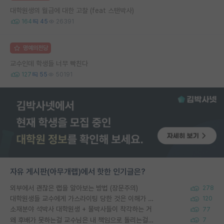
대학원생의 월급에 대한 고찰 (feat 스탠박사)
164
45
26391
명예의전당
교수인데 학생들 너무 빡친다
127
55
50191
자유 게시판(아무개랩)에서 핫한 인기글은?
외부에서 괜찮은 랩을 알아보는 방법 (장문주의)
278
대학원생들 교수에게 가스라이팅 당한 것은 이해가 갑니다. 안타깝네요.
120
소재분야 석박사 대학원생 + 물박사들이 착각하는 거
77
왜 후배가 못하는걸 교수님은 내 책임으로 돌리는걸까요?
7