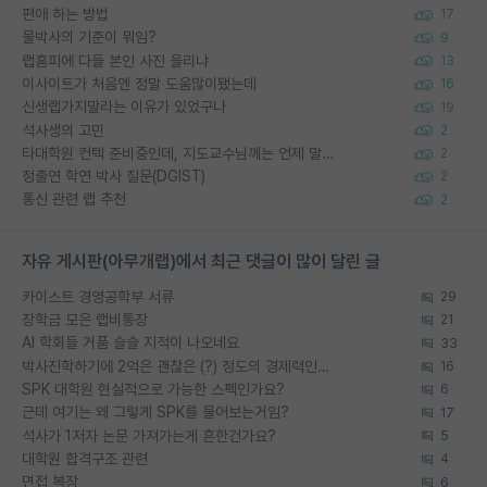
편애 하는 방법
17
물박사의 기준이 뭐임?
9
랩홈피에 다들 본인 사진 올리냐
13
이사이트가 처음엔 정말 도움많이됐는데
16
신생랩가지말라는 이유가 있었구나
19
석사생의 고민
2
타대학원 컨텍 준비중인데, 지도교수님께는 언제 말씀드려야 할까요?
2
정출연 학연 박사 질문(DGIST)
2
통신 관련 랩 추천
2
자유 게시판(아무개랩)에서 최근 댓글이 많이 달린 글
카이스트 경영공학부 서류
29
장학금 모은 랩비통장
21
AI 학회들 거품 슬슬 지적이 나오네요
33
박사진학하기에 2억은 괜찮은 (?) 정도의 경제력인가요
16
SPK 대학원 현실적으로 가능한 스펙인가요?
6
근데 여기는 왜 그렇게 SPK를 물어보는거임?
17
석사가 1저자 논문 가져가는게 흔한건가요?
5
대학원 합격구조 관련
4
면접 복장
6