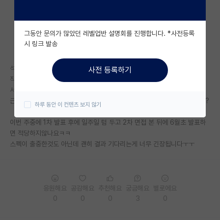
자유 게시판(아무개랩)
그동안 문의가 많았던 레벨업반 설명회를 진행합니다. *사전등록
미국 유학 게시판
시 링크 발송
미국 대학원 합격 후기 게시판
석사 신입으로 지원하였는데 기다리는게 은근 괴롭네요ㅋㅋㅋ
사전 등록하기
대학원생 모집 게시판
작년 첫 시행때는 서류 마감 - 1차 발표 까지 1달 정도 걸린 것 같던데
서류 마감한지 1달이 넘어서 연휴 끝나고 발표될런지 ㅠ
대학원 합격 후기 게시판
근데 김박사넷 찾아보니 21일에 심사 들어갔다고 하길래 그럼 더 걸릴까요?
하루 동안 이 컨텐츠 보지 않기
연구실(PI) 홍보 게시판
이번 주중에 1차 발표 후에 일주일 텀 두고 2차 면접 본 뒤에 6월초 발표하
면 적당하지않나요ㅋㅋ
석박사 채용 정보 게시판
스펙이 출중한것도 아닌데 괜히 결과 기다리는게 너무 긴장됩니다ㅜㅜ
임용 정보 게시판
학부 인턴 게시판
응원해요
공감해요
추천해요
궁금해요
별로에요
취업 게시판
0
0
0
3
0
임용 후기 게시판