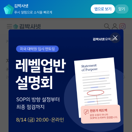
김박사넷
앱으로 보기
닫기
푸시 알림으로 소식을 빠르게
커뮤니티 홈
자유 게시판(아무개랩)
대학원생 모집
지도교수님을 존경하는 분들이 부럽습니다.
국내대학원 정보
귀여운 마키아벨리
연구실&오픈랩
2025.04.30
7
6751
커뮤니티
커뮤니티 홈
전체글보기
베스트 게시판
IF 명예의전당