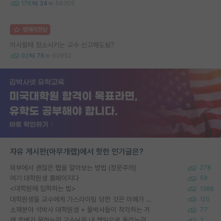
176
34
56305
명예의전당
이사할때 청소시키는 교수 신고해도됨?
92
76
60952
자유 게시판(아무개랩)에서 핫한 인기글은?
외부에서 괜찮은 랩을 알아보는 방법 (장문주의)
278
여기 대학원생 홈페이지다
59
<대학원에 입학하는 법>
1388
대학원생들 교수에게 가스라이팅 당한 것은 이해가 갑니다. 안타깝네요.
120
소재분야 석박사 대학원생 + 물박사들이 착각하는 거
77
왜 후배가 못하는걸 교수님은 내 책임으로 돌리는걸까요?
7