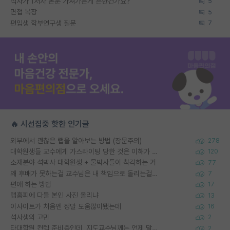
석사가 1저자 논문 가져가는게 흔한건가요?
5
면접 복장
5
편입생 학부연구생 질문
7
🔥 시선집중 핫한 인기글
외부에서 괜찮은 랩을 알아보는 방법 (장문주의)
278
대학원생들 교수에게 가스라이팅 당한 것은 이해가 갑니다. 안타깝네요.
120
소재분야 석박사 대학원생 + 물박사들이 착각하는 거
77
왜 후배가 못하는걸 교수님은 내 책임으로 돌리는걸까요?
7
편애 하는 방법
17
랩홈피에 다들 본인 사진 올리냐
13
이사이트가 처음엔 정말 도움많이됐는데
16
석사생의 고민
2
타대학원 컨텍 준비중인데, 지도교수님께는 언제 말씀드려야 할까요?
2