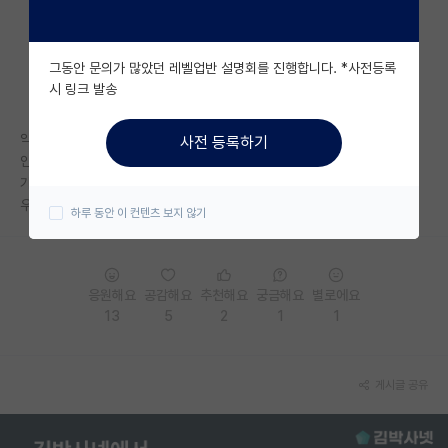
자유 게시판(아무개랩)
그동안 문의가 많았던 레벨업반 설명회를 진행합니다. *사전등록
미국 유학 게시판
시 링크 발송
미국 대학원 합격 후기 게시판
약속은 밥 먹듯이 잊거나 모른 척하시는 분…
사전 등록하기
대학원생 모집 게시판
인건비 약속도 지키지 않으시는 분…
가장 밝고 건강했던 사람조차 지치게 만드는 능력을 지닌 분…
대학원 합격 후기 게시판
우리의 '보스'일 수는 있어도, 스승이라 부르긴 어려운 분.
하루 동안 이 컨텐츠 보지 않기
연구실(PI) 홍보 게시판
석박사 채용 정보 게시판
응원해요
공감해요
추천해요
궁금해요
별로에요
13
5
2
1
1
임용 정보 게시판
학부 인턴 게시판
게시글 공유
취업 게시판
임용 후기 게시판