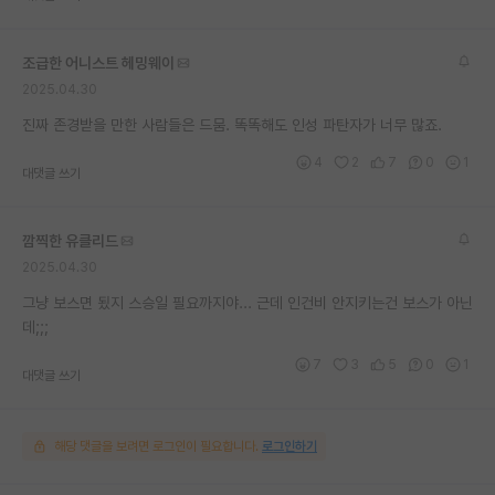
재팬라운지 🌸
조급한 어니스트 헤밍웨이
2025.04.30
진짜 존경받을 만한 사람들은 드뭄. 똑똑해도 인성 파탄자가 너무 많죠.
4
2
7
0
1
대댓글 쓰기
깜찍한 유클리드
2025.04.30
그냥 보스면 됬지 스승일 필요까지야... 근데 인건비 안지키는건 보스가 아닌
데;;;
7
3
5
0
1
대댓글 쓰기
해당 댓글을 보려면 로그인이 필요합니다.
로그인하기