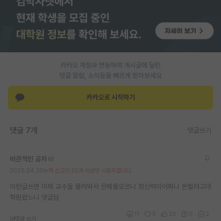
PI 전용 게시판
인문사회 계열 게시판
특수/전문대학원 게시판
카카오 계정과 연동하여 게시글에 달린
반도체/AI 게시판
댓글 알람, 소식등을 빠르게 받아보세요
장학금/장학생 게시판
카카오로 시작하기
학술 정보 게시판
댓글 7개
댓글쓰기
홍보 게시판
커리어
비관적인 공자
2025.04.30
누적 신고가 20개 이상인 사용자입니다.
유학교육
이런글쓰면 이제 교수들 몰려와서 은혜를모르니 정신력이어쩌니 돈벌려고대
이벤트
학원왔느니 댓글담
반도체 아카데미
11
5
20
0
2
대댓글 쓰기