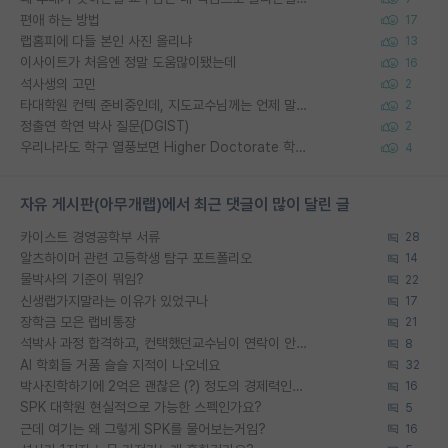
편애 하는 방법
17
랩홈피에 다들 본인 사진 올리냐
13
이사이트가 처음엔 정말 도움많이됐는데
16
석사생의 고민
2
타대학원 컨텍 준비중인데, 지도교수님께는 언제 말씀드려야 할까요?
2
정출연 학연 박사 질문(DGIST)
2
우리나라도 학구 열풍보면 Higher Doctorate 학위가 필요하다고 봅니다.
4
자유 게시판(아무개랩)에서 최근 댓글이 많이 달린 글
카이스트 경영공학부 서류
28
알츠하이머 관련 고등학생 탐구 포트폴리오
14
물박사의 기준이 뭐임?
22
신생랩가지말라는 이유가 있었구나
17
장학금 모은 랩비통장
21
석박사 과정 합격하고, 컨택했던교수님이 연락이 안됩니다...
8
AI 학회들 거품 슬슬 지적이 나오네요
32
박사진학하기에 2억은 괜찮은 (?) 정도의 경제력인가요
16
SPK 대학원 현실적으로 가능한 스펙인가요?
5
근데 여기는 왜 그렇게 SPK를 물어보는거임?
16