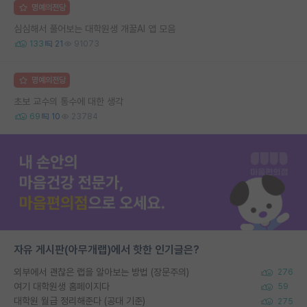
명예의전당
심심해서 풀어보는 대학원생 개꿀AI 앱 모음
133
21
91073
명예의전당
초보 교수의 통수에 대한 생각
69
10
23784
자유 게시판(아무개랩)에서 핫한 인기글은?
외부에서 괜찮은 랩을 알아보는 방법 (장문주의)
276
여기 대학원생 홈페이지다
59
대학원 월급 정리해준다 (공대 기준)
275