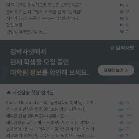
SPK 대학원 현실적으로 가능한 스펙인가요?
5
근데 여기는 왜 그렇게 SPK를 물어보는거임?
16
석사가 1저자 논문 가져가는게 흔한건가요?
5
면접 복장
5
편입생 학부연구생 질문
7
🔥 시선집중 핫한 인기글
Korea University 수학, 컴퓨터과학 이학사, UC Berkeley 산업공학 대학원 공학박사가 되는 것은 쉽지 않겠죠?
11
외부에서 괜찮은 랩을 알아보는 방법 (장문주의)
276
대학원 월급 정리해준다 (공대 기준)
275
대학원생들 교수에게 가스라이팅 당한 것은 이해가 갑니다. 안타깝네요.
120
소재분야 석박사 대학원생 + 물박사들이 착각하는 거
77
왜 후배가 못하는걸 교수님은 내 책임으로 돌리는걸까요?
7