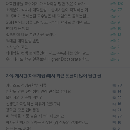
대학원생들 교수에게 가스라이팅 당한 것은 이해가 갑니다. 안타깝네요.
120
소재분야 석박사 대학원생 + 물박사들이 착각하는 거
77
왜 후배가 못하는걸 교수님은 내 책임으로 돌리는걸까요?
7
SSH 박사과정을 그만두고 지방대 박사로 옮기면 교수의 꿈은 끝일까요?
9
편애 하는 방법
16
랩홈피에 다들 본인 사진 올리냐
13
역대급 대학원생 빌런
2
석사생의 고민
2
타대학원 컨텍 준비중인데, 지도교수님께는 언제 말씀드려야 할까요?
2
우리나라도 학구 열풍보면 Higher Doctorate 학위가 필요하다고 봅니다.
2
자유 게시판(아무개랩)에서 최근 댓글이 많이 달린 글
카이스트 경영공학부 서류
28
입학도 안한 신입생이 원래 관심을 받나요
14
물박사의 기준이 뭐임?
22
신생랩가지말라는 이유가 있었구나
16
장학금 모은 랩비통장
21
AI 학회들 거품 슬슬 지적이 나오네요
27
박사진학하기에 2억은 괜찮은 (?) 정도의 경제력인가요
16
논문 IF vs JCR
5