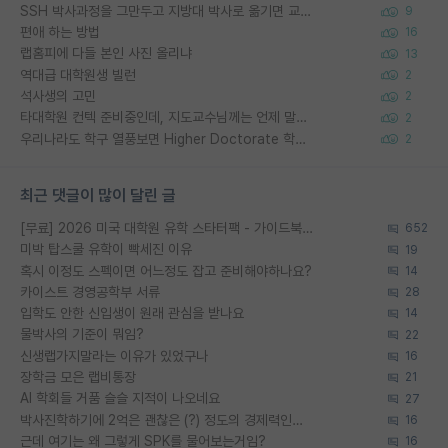
SSH 박사과정을 그만두고 지방대 박사로 옮기면 교수의 꿈은 끝일까요?
9
편애 하는 방법
16
랩홈피에 다들 본인 사진 올리냐
13
역대급 대학원생 빌런
2
석사생의 고민
2
타대학원 컨텍 준비중인데, 지도교수님께는 언제 말씀드려야 할까요?
2
우리나라도 학구 열풍보면 Higher Doctorate 학위가 필요하다고 봅니다.
2
최근 댓글이 많이 달린 글
[무료] 2026 미국 대학원 유학 스타터팩 - 가이드북 & 합격자 컨택메일 템플릿
652
미박 탑스쿨 유학이 빡세진 이유
19
혹시 이정도 스펙이면 어느정도 잡고 준비해야하나요?
14
카이스트 경영공학부 서류
28
입학도 안한 신입생이 원래 관심을 받나요
14
물박사의 기준이 뭐임?
22
신생랩가지말라는 이유가 있었구나
16
장학금 모은 랩비통장
21
AI 학회들 거품 슬슬 지적이 나오네요
27
박사진학하기에 2억은 괜찮은 (?) 정도의 경제력인가요
16
근데 여기는 왜 그렇게 SPK를 물어보는거임?
16