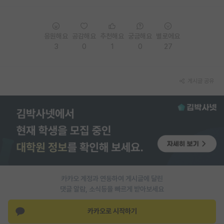
PI 전용 게시판
인문사회 계열 게시판
응원해요
공감해요
추천해요
궁금해요
별로에요
3
0
1
0
27
특수/전문대학원 게시판
반도체/AI 게시판
게시글 공유
장학금/장학생 게시판
학술 정보 게시판
홍보 게시판
커리어
유학교육
카카오 계정과 연동하여 게시글에 달린
댓글 알람, 소식등을 빠르게 받아보세요
이벤트
카카오로 시작하기
반도체 아카데미