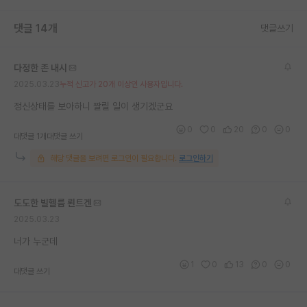
재팬라운지 🌸
댓글 14개
댓글쓰기
다정한 존 내시
2025.03.23
누적 신고가 20개 이상인 사용자입니다.
정신상태를 보아하니 짤릴 일이 생기겠군요
0
0
20
0
0
대댓글 1개
대댓글 쓰기
해당 댓글을 보려면 로그인이 필요합니다.
로그인하기
도도한 빌헬름 뢴트겐
2025.03.23
너가 누군데
1
0
13
0
0
대댓글 쓰기