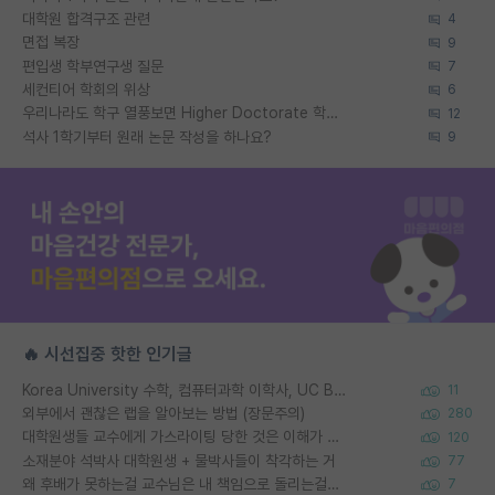
대학원 합격구조 관련
4
면접 복장
9
편입생 학부연구생 질문
7
세컨티어 학회의 위상
6
우리나라도 학구 열풍보면 Higher Doctorate 학위가 필요하다고 봅니다.
12
석사 1학기부터 원래 논문 작성을 하나요?
9
🔥 시선집중 핫한 인기글
Korea University 수학, 컴퓨터과학 이학사, UC Berkeley 산업공학 대학원 공학박사가 되는 것은 쉽지 않겠죠?
11
외부에서 괜찮은 랩을 알아보는 방법 (장문주의)
280
대학원생들 교수에게 가스라이팅 당한 것은 이해가 갑니다. 안타깝네요.
120
소재분야 석박사 대학원생 + 물박사들이 착각하는 거
77
왜 후배가 못하는걸 교수님은 내 책임으로 돌리는걸까요?
7