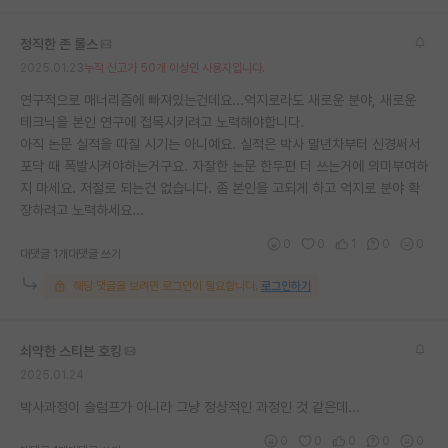
정직한 존 롤스
2025.01.23
누적 신고가 50개 이상인 사용자입니다.
연구적으로 매너리즘에 빠져있는건데요...억지로라도 새로운 분야, 새로운
테크닉을 본인 연구에 접목시키려고 노력해야합니다.
아직 논문 실적을 따질 시기는 아니예요. 실적은 박사 말년차부터 신경써서
포닥 때 폭발시켜야하는거구요. 자잘한 논문 한두편 더 쓰는거에 의미부여하
지 마세요. 저절로 되는건 없습니다. 좀 본인을 고되게 하고 억지로 분야 확
장하려고 노력하세요...
0
0
1
0
0
대댓글 1개
대댓글 쓰기
해당 댓글을 보려면 로그인이 필요합니다.
로그인하기
쇠약한 스티븐 호킹
2025.01.24
박사과정이 슬럼프가 아니라 그냥 정상적인 과정인 것 같은데...
0
0
0
0
0