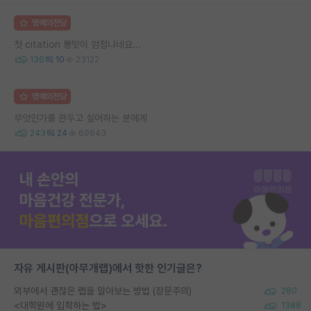
명예의전당
첫 citation 뽕맛이 엄청나네요...
136
10
23122
명예의전당
무엇인가를 관두고 싶어하는 분에게
243
24
69943
자유 게시판(아무개랩)에서 핫한 인기글은?
외부에서 괜찮은 랩을 알아보는 방법 (장문주의)
280
<대학원에 입학하는 법>
1388