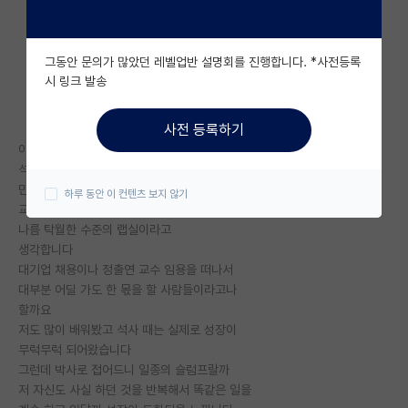
자유 게시판(아무개랩)
그동안 문의가 많았던 레벨업반 설명회를 진행합니다. *사전등록
미국 유학 게시판
시 링크 발송
미국 대학원 합격 후기 게시판
사전 등록하기
대학원생 모집 게시판
이제 박사 2년차네요
석사부터 이 연구실에서 시작해서
대학원 합격 후기 게시판
만3년을 채워갑니다
하루 동안 이 컨텐츠 보지 않기
교수님도 훌륭하시고 국내지만
연구실(PI) 홍보 게시판
나름 탁월한 수준의 랩실이라고
생각합니다
석박사 채용 정보 게시판
대기업 채용이나 정출연 교수 임용을 떠나서
대부분 어딜 가도 한 몫을 할 사람들이라고나
임용 정보 게시판
할까요
학부 인턴 게시판
저도 많이 배워봤고 석사 때는 실제로 성장이
무럭무럭 되어왔습니다
취업 게시판
그런데 박사로 접어드니 일종의 슬럼프랄까
저 자신도 사실 하던 것을 반복해서 똑같은 일을
임용 후기 게시판