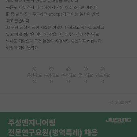
계속 하고 있달까 성장이 둔화됨을 느낍니다
논문도 사실 석사 때 주제에서 거의 아주 조금만 바꿔서
PI 전용 게시판
IF 좀 낮은 곳에 투고하고 accept되고 이런 일상이 반복
되고 있습니다
인문사회 계열 게시판
저 또한 점점 성장이 사실은 이렇게 둔화되고 있는걸 느끼고
특수/전문대학원 게시판
있고 이게 정상은 아닌 거 같습니다 교수님하고 상담해도
박사도 되었으니 그건 본인이 해결하면 좋겠다고 하십니다
반도체/AI 게시판
어떻게 해야 될까요
장학금/장학생 게시판
학술 정보 게시판
응원해요
공감해요
추천해요
궁금해요
별로에요
3
0
0
0
0
홍보 게시판
커리어
게시글 공유
유학교육
이벤트
반도체 아카데미