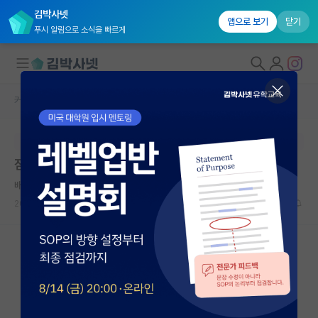
김박사넷
앱으로 보기
닫기
푸시 알림으로 소식을 빠르게
커뮤니티 홈
자유 게시판(아무개랩)
대학원생 모집
본문이 수정되지 않는 박제글입니다.
국내대학원 정보
점점 성장이 사실은 둔화될 때
연구실&오픈랩
배고픈 그레고어 멘델
커뮤니티
2025.01.23
10
2140
커뮤니티 홈
전체글보기
베스트 게시판
IF 명예의전당