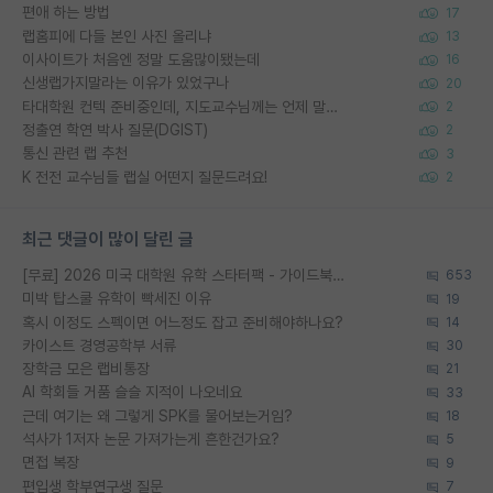
편애 하는 방법
17
랩홈피에 다들 본인 사진 올리냐
13
이사이트가 처음엔 정말 도움많이됐는데
16
신생랩가지말라는 이유가 있었구나
20
타대학원 컨텍 준비중인데, 지도교수님께는 언제 말씀드려야 할까요?
2
정출연 학연 박사 질문(DGIST)
2
통신 관련 랩 추천
3
K 전전 교수님들 랩실 어떤지 질문드려요!
2
최근 댓글이 많이 달린 글
[무료] 2026 미국 대학원 유학 스타터팩 - 가이드북 & 합격자 컨택메일 템플릿
653
미박 탑스쿨 유학이 빡세진 이유
19
혹시 이정도 스펙이면 어느정도 잡고 준비해야하나요?
14
카이스트 경영공학부 서류
30
장학금 모은 랩비통장
21
AI 학회들 거품 슬슬 지적이 나오네요
33
근데 여기는 왜 그렇게 SPK를 물어보는거임?
18
석사가 1저자 논문 가져가는게 흔한건가요?
5
면접 복장
9
편입생 학부연구생 질문
7