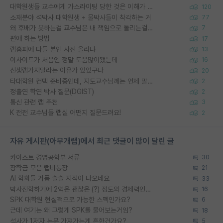
대학원생들 교수에게 가스라이팅 당한 것은 이해가 갑니다. 안타깝네요.
120
소재분야 석박사 대학원생 + 물박사들이 착각하는 거
77
왜 후배가 못하는걸 교수님은 내 책임으로 돌리는걸까요?
7
편애 하는 방법
17
랩홈피에 다들 본인 사진 올리냐
13
이사이트가 처음엔 정말 도움많이됐는데
16
신생랩가지말라는 이유가 있었구나
20
타대학원 컨텍 준비중인데, 지도교수님께는 언제 말씀드려야 할까요?
2
정출연 학연 박사 질문(DGIST)
2
통신 관련 랩 추천
3
K 전전 교수님들 랩실 어떤지 질문드려요!
2
자유 게시판(아무개랩)에서 최근 댓글이 많이 달린 글
카이스트 경영공학부 서류
30
장학금 모은 랩비통장
21
AI 학회들 거품 슬슬 지적이 나오네요
33
박사진학하기에 2억은 괜찮은 (?) 정도의 경제력인가요
16
SPK 대학원 현실적으로 가능한 스펙인가요?
6
근데 여기는 왜 그렇게 SPK를 물어보는거임?
18
석사가 1저자 논문 가져가는게 흔한건가요?
5