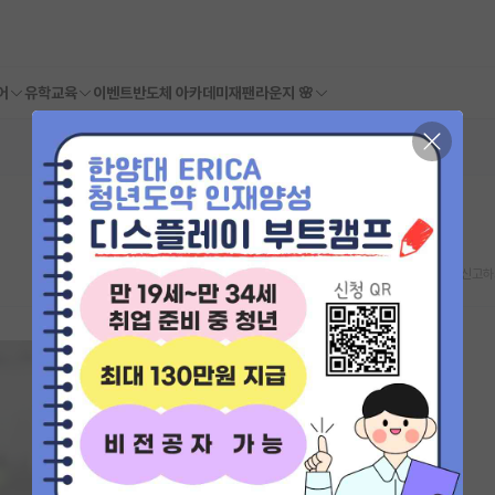
어
유학교육
이벤트
반도체 아카데미
재팬라운지 🌸
스크랩
신고하