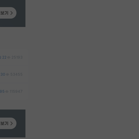
22
25193
30
53455
95
115947