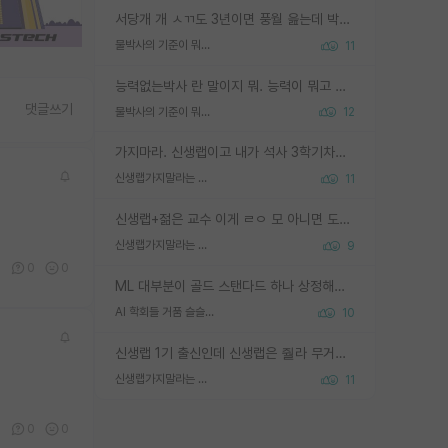
서당개 개 ㅅㄲ도 3년이면 풍월 읊는데 박사 5년 이상 대리고 있으면서 물된건 교수 탓 맞는ㄱ게 거기가 서당이 아니란 소리임
물박사의 기준이 뭐임?
11
능력없는박사 란 말이지 뭐. 능력이 뭐고 능력이 있다는게 뭔지는 사람마다 기준이 다르니까 얘기해봐야 서로 자기 기준만 얘기해서 논쟁이 끝이 안나고. 주위에서 능력있고 야심있는 신입생이 교수가 유의미한 피드백을 아예 안주면서 제대로된 과제에 참여해볼 기회도 제공하지 않고 잡일 뺑뺑이만 돌려서 맨날 단순작업만 하면서 밤새다가 눈빛이 점점 죽어가는걸 본 사람은 물박사는 교수탓이라고 하고, 교수는 이것저것 알려도 주고 기회도 주고 사수 동기 붙여주면서 어떻게든 끌고가려고 하는데 본인이 매일 뺀질거리면서 출근 하는둥마는둥 하다가 기껏 와서도 폰이나 쳐다보다가 실험 망치고 저녁약속있어서 먼저 가볼게요~ 하는걸 본 사람은 물박사는 본인탓이라고 함.
댓글쓰기
물박사의 기준이 뭐임?
12
가지마라. 신생랩이고 내가 석사 3학기차인데 최고참인데 나도 아무것도 모르는데 교수가 후배들 왜 논문 교육 안시키냐. 논문 왜 안 써오냐 닦달한다
신생랩가지말라는 이유가 있었구나
11
신생랩+젊은 교수 이게 ㄹㅇ 모 아니면 도인듯.
신생랩가지말라는 이유가 있었구나
9
0
0
0
ML 대부분이 골드 스탠다드 하나 상정해놓고 (벤치마크 데이터셋이 여러 개면 여러 개 상정) 그거 얼마나 잘 맞추나 싸움임 가끔 번뜩이는 설계 철학을 보여주는 논문들도 있지만 대부분 그거 성적 얼마나 더 올리느라에 혈안이 되어 있는 측면이 잇음
AI 학회들 거품 슬슬 지적이 나오네요
10
신생랩 1기 출신인데 신생랩은 줠라 무거운 바벨 같은거임. 들면 대박인데 못들면 깔려 죽음. 아무도 알려주지 않는 환경에서 자생해야하지만, 일단 살아남았다면 그 어떤 사람보다 악착같고 생존력 높은 사람으로 거듭날 수 있음
신생랩가지말라는 이유가 있었구나
11
0
0
0