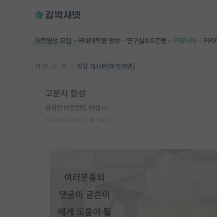
대학원생 모집
국내대학원 정보
연구실&오픈랩
커뮤니티
커리
커뮤니티 홈
자유 게시판(아무개랩)
고분자 합성
꼼꼼한 버트런드 러셀
2024.12.24
3
1124