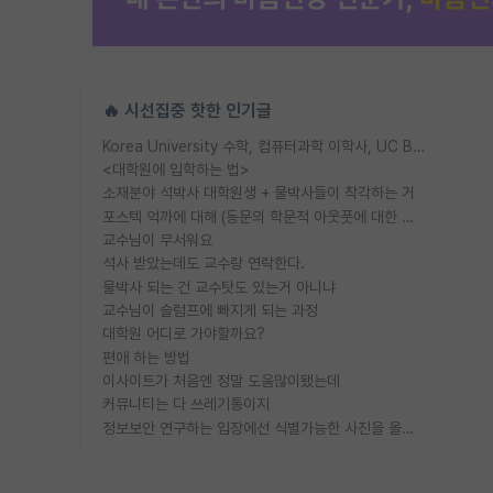
🔥 시선집중 핫한 인기글
Korea University 수학, 컴퓨터과학 이학사, UC Berkeley 산업공학 대학원 공학박사가 되는 것은 쉽지 않겠죠?
<대학원에 입학하는 법>
소재분야 석박사 대학원생 + 물박사들이 착각하는 거
포스텍 억까에 대해 (동문의 학문적 아웃풋에 대한 반박)
교수님이 무서워요
석사 받았는데도 교수랑 연락한다.
물박사 되는 건 교수탓도 있는거 아니냐
교수님이 슬럼프에 빠지게 되는 과정
대학원 어디로 가야할까요?
편애 하는 방법
이사이트가 처음엔 정말 도움많이됐는데
커뮤니티는 다 쓰레기통이지
정보보안 연구하는 입장에선 식별가능한 사진을 올리는건 비추이긴함