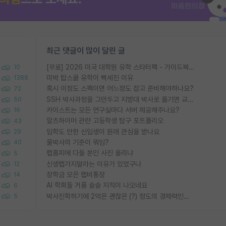
최근 댓글이 많이 달린 글
[무료] 2026 미국 대학원 유학 스타터팩 - 가이드북 & 합격자 컨택메일 템플릿
10
미박 탑스쿨 유학이 빡세진 이유
1388
혹시 이정도 스펙이면 어느정도 잡고 준비해야하나요?
72
SSH 박사과정을 그만두고 지방대 박사로 옮기면 교수의 꿈은 끝일까요?
50
카이스트는 모든 연구실마다 서버 제공해주나요?
16
알츠하이머 관련 고등학생 탐구 포트폴리오
43
입학도 안한 신입생이 원래 관심을 받나요
29
물박사의 기준이 뭐임?
40
랩홈피에 다들 본인 사진 올리냐
5
신생랩가지말라는 이유가 있었구나
12
장학금 모은 랩비통장
14
AI 학회들 거품 슬슬 지적이 나오네요
6
박사진학하기에 2억은 괜찮은 (?) 정도의 경제력인가요
5