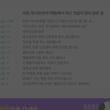
자유 게시판(아무개랩)에서 최근 댓글이 많이 달린 글
SSH 박사과정을 그만두고 지방대 박사로 옮기면 교수의 꿈은 끝일까요?
1388
카이스트는 모든 연구실마다 서버 제공해주나요?
72
학부신입생 질문
50
알츠하이머 관련 고등학생 탐구 포트폴리오
16
연구실 학생 하나 자퇴했는데
43
입학도 안한 신입생이 원래 관심을 받나요
29
물박사의 기준이 뭐임?
40
랩홈피에 다들 본인 사진 올리냐
3
신생랩가지말라는 이유가 있었구나
5
장학금 모은 랩비통장
12
AI 학회들 거품 슬슬 지적이 나오네요
14
DGIST 가는 방법 추천 부탁드립니다.
6
박사진학하기에 2억은 괜찮은 (?) 정도의 경제력인가요
5