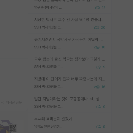
연구실적이 4년의 공백이 있는거 어떻게 생각하냐
12
서성한 박사로 교수 된 사람 딱 1명 봤습니다. 근데 지방대 박사로 교수된 거는 기적이 일어나야되요. 서성한 학부부터여도 빡센게 교수임용일텐데 지방대박사로 무슨 교수가 되나요...... 중소기업/중견기업 팀장급/연구소장급이나 될거 같네요.
SSH 박사과정을 그만두고 지방대 박사로 옮기면 교수의 꿈은 끝일까요?
20
옮기시려면 미국박사로 가시는게 어떨까 싶네요. 교수가 꿈이면 미국박사 하고 미국교수 까지 같이 노리시는게 기회가 많지 않을까요?
SSH 박사과정을 그만두고 지방대 박사로 옮기면 교수의 꿈은 끝일까요?
10
교수 뽑는데 출신 학교는 생각보다 그렇게 안 봄. 앞으로는 더 안 보게 될거임. 박사는 어디서 진행해도 됨. 단, 제대로 쌓고 좋은 실적 만들 수 있다면. 그런데 지방대는 그럴 가능성이 지극히 낮음. 나만 열심히 잘 하면 된다? 인간은 주변 환경에 지배되는 나약한 존재임. 주변의 지방대 대학원생과 섞이고 지방 특유의 여유로움 또는 나쁘게 얘기해서 나태함에 젖어 살다보면 교수의 꿈 자체를 잊어버리게 될 가능성도 있음. 주변 환경이 70~80%임.
SSH 박사과정을 그만두고 지방대 박사로 옮기면 교수의 꿈은 끝일까요?
9
지방대 이 단어가 진짜 너무 짜증나는데 지방대면 다 그냥 쓰레기인가요? 무슨 말 같지도 않은 댓글들이 있는건지??? 지방에도 충분히 좋은 대학 많고 충분히 잘하는 교수님들 많습니다 포항공대 4개 IST 대표 지거국들 여기 모두 다 지방에 있고 여기 출신들 중에 교수하는 분들 적지 않습니다 지거국 출신이 무슨 교수를 하냐?라고 생각할 사람들 많은데 상위 대표 지거국에 아웃라이어들 많습니다 결국 개인의 연구역량과 실적이 중요합니다 이 역량을 펼치는데 있어서 지도교수와의 합도 중요합니다. 그리고 경력이 필요하면 해외포닥까지 다녀오세요
SSH 박사과정을 그만두고 지방대 박사로 옮기면 교수의 꿈은 끝일까요?
16
일단 지방대라는 것이 포항공대나 ist, 상위 지거국은 아니라고 생각하겠습니다. 그런곳은 서성한에 비해 소위 대학 네임밸류가 크게 뒤떨어지지는 않으니까요. 대학 이름이 중요하냐? 당연합니다. 대학 이름이 좋아서 좋은 아웃풋이 나오는 것이냐, 좋은 대학은 좋은 사람과 좋은 기회가 몰려있으니 아웃풋도 자연스럽게 좋아지는 것이냐? 대답하기 어려운 문제입니다. 아직 한국 사회에서 학벌을 보는 것도, 특히 이공계를 중심으로 학벌보다는 실적 위주라는 분위기가 형성되는 것도 사실입니다. 지방대 출신으로 전임교수가 될수 있느냐? 가능 불가능을 따지면 당연히 가능입니다. 지방대 박사 출신으로 전임교원이 된 경우가 실제로 있으니까요. 현실적인 가능성이 있느냐? 지금 이정도 대학의 교수가 되고싶다고 생각되는 대학 들어가서 컴공과 교수 목록 켜고 박사 어디서 받았는지 쭉 한번 보세요. 냉정하게 지방대 출신인 분들이 많지는 않으실겁니다.
게시글 공유
SSH 박사과정을 그만두고 지방대 박사로 옮기면 교수의 꿈은 끝일까요?
9
ㅉㅉ왜 욕먹는지 알겠네
입학도 안한 신입생이 원래 관심을 받나요
9