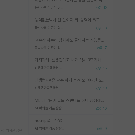
물박사의 기준이 뭐임?
12
능력없는박사 란 말이지 뭐. 능력이 뭐고 능력이 있다는게 뭔지는 사람마다 기준이 다르니까 얘기해봐야 서로 자기 기준만 얘기해서 논쟁이 끝이 안나고. 주위에서 능력있고 야심있는 신입생이 교수가 유의미한 피드백을 아예 안주면서 제대로된 과제에 참여해볼 기회도 제공하지 않고 잡일 뺑뺑이만 돌려서 맨날 단순작업만 하면서 밤새다가 눈빛이 점점 죽어가는걸 본 사람은 물박사는 교수탓이라고 하고, 교수는 이것저것 알려도 주고 기회도 주고 사수 동기 붙여주면서 어떻게든 끌고가려고 하는데 본인이 매일 뺀질거리면서 출근 하는둥마는둥 하다가 기껏 와서도 폰이나 쳐다보다가 실험 망치고 저녁약속있어서 먼저 가볼게요~ 하는걸 본 사람은 물박사는 본인탓이라고 함.
물박사의 기준이 뭐임?
13
교수가 아무리 방치해도 물박사는 지능문제고 본인 의지 문제임. 만물 교수탓 하는 애들이 이상한거임.
물박사의 기준이 뭐임?
7
가지마라. 신생랩이고 내가 석사 3학기차인데 최고참인데 나도 아무것도 모르는데 교수가 후배들 왜 논문 교육 안시키냐. 논문 왜 안 써오냐 닦달한다
신생랩가지말라는 이유가 있었구나
15
신생랩+젊은 교수 이게 ㄹㅇ 모 아니면 도인듯.
신생랩가지말라는 이유가 있었구나
13
ML 대부분이 골드 스탠다드 하나 상정해놓고 (벤치마크 데이터셋이 여러 개면 여러 개 상정) 그거 얼마나 잘 맞추나 싸움임 가끔 번뜩이는 설계 철학을 보여주는 논문들도 있지만 대부분 그거 성적 얼마나 더 올리느라에 혈안이 되어 있는 측면이 잇음
AI 학회들 거품 슬슬 지적이 나오네요
10
neurips는 괜찮음
AI 학회들 거품 슬슬 지적이 나오네요
9
게시글 공유