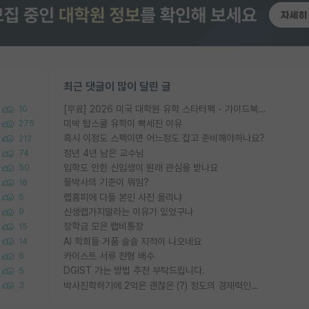
최근 댓글이 많이 달린 글
[무료] 2026 미국 대학원 유학 스타터팩 - 가이드북 & 합격자 컨택메일 템플릿
10
미박 탑스쿨 유학이 빡세진 이유
275
혹시 이정도 스펙이면 어느정도 잡고 준비해야하나요?
212
정년 4년 남은 교수님
74
입학도 안한 신입생이 원래 관심을 받나요
50
물박사의 기준이 뭐임?
16
랩홈피에 다들 본인 사진 올리냐
5
신생랩가지말라는 이유가 있었구나
9
장학금 모은 랩비통장
15
AI 학회들 거품 슬슬 지적이 나오네요
14
카이스트 서류 전형 배수
6
DGIST 가는 방법 추천 부탁드립니다.
5
박사진학하기에 2억은 괜찮은 (?) 정도의 경제력인가요
3