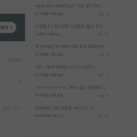
open ai가 ai대장아님? 그럼 쟤가 하는 말이 다 맞겠네
AI 학회들 거품 슬슬 지적이 나오네요
8
신생랩 1기 출신인데 신생랩은 줠라 무거운 바벨 같은거임. 들면 대박인데 못들면 깔려 죽음. 아무도 알려주지 않는 환경에서 자생해야하지만, 일단 살아남았다면 그 어떤 사람보다 악착같고 생존력 높은 사람으로 거듭날 수 있음
신생랩가지말라는 이유가 있었구나
14
뭐 토익같은게 되버린거죠 토익 900이라고 영어잘하는건 아닙니다만 잘하는사람은 다 900을 넘는 그런
AI 학회들 거품 슬슬 지적이 나오네요
9
댓글쓰기
내가 그렇게 말할땐 신고나 누르더니
AI 학회들 거품 슬슬 지적이 나오네요
11
ㅋㅋㅋㅋㅋㅋ ㅠㅠ 그래서 일단 유명해지는게 중요한거같습니다
AI 학회들 거품 슬슬 지적이 나오네요
8
32살에도 이런 질문을 하는군요...?
1
0
0
박사진학하기에 2억은 괜찮은 (?) 정도의 경제력인가요
19