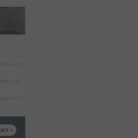
12
20077
33
60667
15
21757