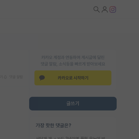
카카오 계정과 연동하여 게시글에 달린
댓글 알람, 소식등을 빠르게 받아보세요
기
댓글 알람
카카오로 시작하기
글쓰기
가장 핫한 댓글은?
서당개 개 ㅅㄲ도 3년이면 풍월 읊는데 박사 5년 이상 대리고 있으면서 물된건 교수 탓 맞는ㄱ게 거기가 서당이 아니란 소리임