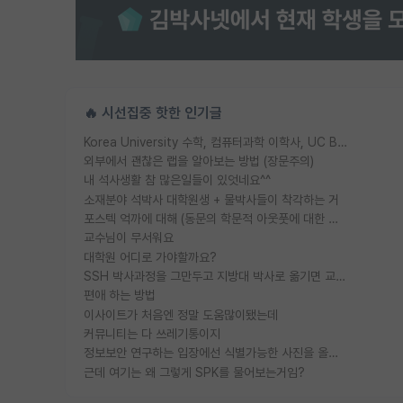
🔥 시선집중 핫한 인기글
Korea University 수학, 컴퓨터과학 이학사, UC Berkeley 산업공학 대학원 공학박사가 되는 것은 쉽지 않겠죠?
외부에서 괜찮은 랩을 알아보는 방법 (장문주의)
내 석사생활 참 많은일들이 있엇네요^^
소재분야 석박사 대학원생 + 물박사들이 착각하는 거
포스텍 억까에 대해 (동문의 학문적 아웃풋에 대한 반박)
교수님이 무서워요
대학원 어디로 가야할까요?
SSH 박사과정을 그만두고 지방대 박사로 옮기면 교수의 꿈은 끝일까요?
편애 하는 방법
이사이트가 처음엔 정말 도움많이됐는데
커뮤니티는 다 쓰레기통이지
정보보안 연구하는 입장에선 식별가능한 사진을 올리는건 비추이긴함
근데 여기는 왜 그렇게 SPK를 물어보는거임?