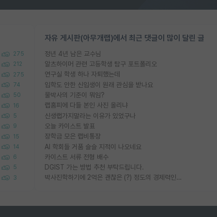
자유 게시판(아무개랩)에서 최근 댓글이 많이 달린 글
정년 4년 남은 교수님
275
알츠하이머 관련 고등학생 탐구 포트폴리오
212
연구실 학생 하나 자퇴했는데
275
입학도 안한 신입생이 원래 관심을 받나요
74
물박사의 기준이 뭐임?
50
랩홈피에 다들 본인 사진 올리냐
16
신생랩가지말라는 이유가 있었구나
5
오늘 카이스트 발표
9
장학금 모은 랩비통장
15
AI 학회들 거품 슬슬 지적이 나오네요
14
카이스트 서류 전형 배수
6
DGIST 가는 방법 추천 부탁드립니다.
5
박사진학하기에 2억은 괜찮은 (?) 정도의 경제력인가요
3