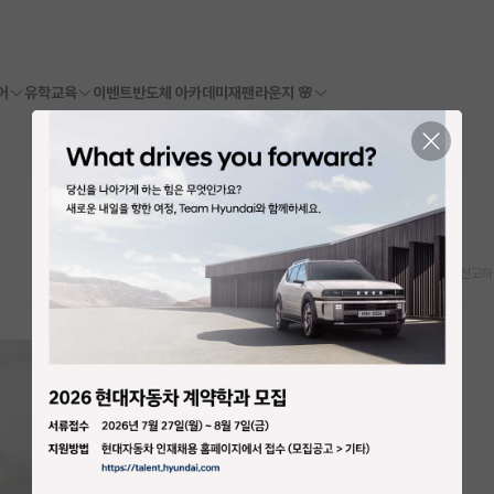
어
유학교육
이벤트
반도체 아카데미
재팬라운지 🌸
스크랩
신고하