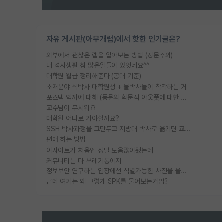
자유 게시판(아무개랩)에서 핫한 인기글은?
외부에서 괜찮은 랩을 알아보는 방법 (장문주의)
내 석사생활 참 많은일들이 있엇네요^^
대학원 월급 정리해준다 (공대 기준)
소재분야 석박사 대학원생 + 물박사들이 착각하는 거
포스텍 억까에 대해 (동문의 학문적 아웃풋에 대한 반박)
교수님이 무서워요
대학원 어디로 가야할까요?
SSH 박사과정을 그만두고 지방대 박사로 옮기면 교수의 꿈은 끝일까요?
편애 하는 방법
이사이트가 처음엔 정말 도움많이됐는데
커뮤니티는 다 쓰레기통이지
정보보안 연구하는 입장에선 식별가능한 사진을 올리는건 비추이긴함
근데 여기는 왜 그렇게 SPK를 물어보는거임?