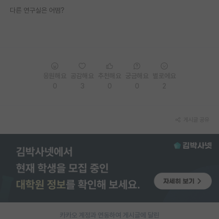
다른 연구실은 어떰?
PI 전용 게시판
인문사회 계열 게시판
특수/전문대학원 게시판
반도체/AI 게시판
응원해요
공감해요
추천해요
궁금해요
별로에요
0
3
0
0
2
장학금/장학생 게시판
학술 정보 게시판
게시글 공유
홍보 게시판
커리어
유학교육
이벤트
반도체 아카데미
카카오 계정과 연동하여 게시글에 달린