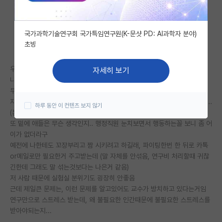
자유 게시판(아무개랩)
국가과학기술연구회 국가특임연구원(K-문샷 PD: AI과학자 분야)
미국 유학 게시판
초빙
미국 대학원 합격 후기 게시판
우리 실험실 행정직원,
자세히 보기
대학원생 모집 게시판
나이가 일단 교수 다음으로 제일 많은데
무슨 결제 할때마다 지가 왕인냥 행세하고 (왜 때문이죠?)
대학원 합격 후기 게시판
지가 할 일 같은, 자잘한 것들(물건 같은거 사오기)을 밑에 애들한테 짬시킴..
하루 동안 이 컨텐츠 보지 않기
(본인 업무가 무엇??)
연구실(PI) 홍보 게시판
또 밑에 애들은 무슨 생각인지.. 행정직원 눈치보면서 행동하는꼴 보니 좀 어
이가 없더라구
석박사 채용 정보 게시판
예전에 나한테도 꼬장부리고 짬 시키려고 하길래, 파이팅한번 한 뒤로 카톡
or메일로만 필요한거 주고받는데 (말 자체를 안섞음, 연구비 처리할때 귀찮
임용 정보 게시판
긴한데 그래도 말 섞는것보다는 나은거 같음)
학부 인턴 게시판
저 사람 때문에 실험실 분위기도 굉장히 안좋음
근데 제일큰 문제는, 이런 문제를 알고있어도 교수가 방치하고 있다는거임
취업 게시판
연구만으로 스트레스 받는데, 왜 불필요한 인간때문에 불필요한 스트레스를
받아야되는지...
임용 후기 게시판