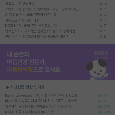
장학금 모은 랩비통장
19
석박사 과정 합격하고, 컨택했던교수님이 연락이 안됩니다...
7
AI 학회들 거품 슬슬 지적이 나오네요
27
카이스트 서류 전형 배수
7
DGIST 가는 방법 추천 부탁드립니다.
7
박사진학하기에 2억은 괜찮은 (?) 정도의 경제력인가요
15
근데 여기는 왜 그렇게 SPK를 물어보는거임?
8
🔥 시선집중 핫한 인기글
Korea University 수학, 컴퓨터과학 이학사, UC Berkeley 산업공학 대학원 공학박사가 되는 것은 쉽지 않겠죠?
10
비지거국 지방국립대 4.38/4.5 -> GIST 기계로봇공학과 석사
3
외부에서 괜찮은 랩을 알아보는 방법 (장문주의)
275
대학원 월급 정리해준다 (공대 기준)
275