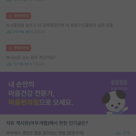
명예의전당
박사졸업을 앞두고 더 일찍알았으면 더 잘할수있을텐데 싶은 것들
295
35
51139
명예의전당
박사논문 쓰는 엄마 계신가요?
105
24
13245
자유 게시판(아무개랩)에서 핫한 인기글은?
외부에서 괜찮은 랩을 알아보는 방법 (장문주의)
275