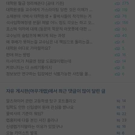
대학원 월급 정리해준다 (공대 기준)
275
대학원생들 교수에게 가스라이팅 당한 것은 이해가 갑니다. 안타깝네요.
119
소재분야 석박사 대학원생 + 물박사들이 착각하는 거
76
석사입학예정생 분들! 제발 어느 정도 각오는 하고 오세요.
156
포스텍 억까에 대해 (동문의 학문적 아웃풋에 대한 반박)
50
교수님이 슬럼프에 빠지게 되는 과정
40
왜 후배가 못하는걸 교수님은 내 책임으로 돌리는걸까요?
6
대학원 어디로 가야할까요?
5
편애 하는 방법
16
이사이트가 처음엔 정말 도움많이됐는데
14
커뮤니티는 다 쓰레기통이지
6
정보보안 연구하는 입장에선 식별가능한 사진을 올리는건 비추이긴함
6
자유 게시판(아무개랩)에서 최근 댓글이 많이 달린 글
알츠하이머 관련 고등학생 탐구 포트폴리오
14
입학도 안한 신입생이 원래 관심을 받나요
11
물박사의 기준이 뭐임?
22
랩홈피에 다들 본인 사진 올리냐
23
신생랩가지말라는 이유가 있었구나
16
오늘 카이스트 발표
6