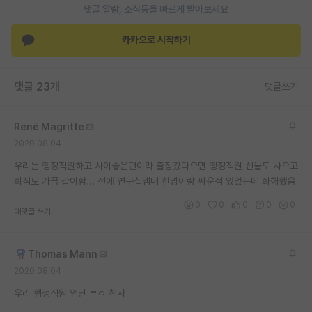
댓글 알람, 소식등을 빠르게 받아보세요
재팬라운지 🌸
카카오로 시작하기
댓글 23개
댓글쓰기
René Magritte
2020.08.04
우리는 행정직원하고 사이좋은편이라 출장갔다오면 행정직원 선물도 사오고
회식도 가끔 같이함... 전에 연구실멤버 한명이랑 싸운적 있었는데 화해했음
0
0
0
0
0
대댓글 쓰기
Thomas Mann
2020.08.04
우리 행정직원 언닌 ㄹㅇ 천사