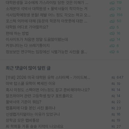
대학원생들 교수에게 가스라이팅 당한 것은 이해가 갑니다. 안타깝네요.
119
소재분야 석박사 대학원생 + 물박사들이 착각하는 거
76
석사입학예정생 분들! 제발 어느 정도 각오는 하고 오세요.
156
포스텍 억까에 대해 (동문의 학문적 아웃풋에 대한 반박)
50
대학원 어디로 가야할까요?
5
편애 하는 방법
16
이사이트가 처음엔 정말 도움많이됐는데
14
커뮤니티는 다 쓰레기통이지
6
정보보안 연구하는 입장에선 식별가능한 사진을 올리는건 비추이긴함
6
최근 댓글이 많이 달린 글
[무료] 2026 미국 대학원 유학 스타터팩 - 가이드북 & 합격자 컨택메일 템플릿
647
미박 탑스쿨 유학이 빡세진 이유
19
혹시 이정도 스펙이면 어느정도 잡고 준비해야하나요?
14
알츠하이머 관련 고등학생 탐구 포트폴리오
14
물박사의 기준이 뭐임?
22
랩홈피에 다들 본인 사진 올리냐
23
신생랩가지말라는 이유가 있었구나
16
장학금 모은 랩비통장
19
AI 학회들 거품 슬슬 지적이 나오네요
27