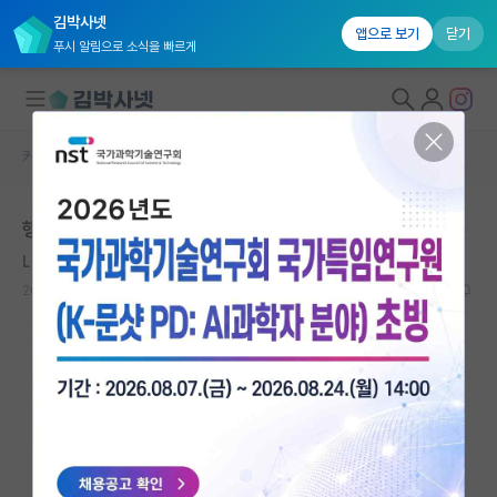
김박사넷
앱으로 보기
닫기
푸시 알림으로 소식을 빠르게
커뮤니티 홈
자유 게시판(아무개랩)
대학원생 모집
행정직원 딸린 연구실에 있는 사람 있음?
국내대학원 정보
Leconte de Lisle
*
연구실&오픈랩
2020.08.04
23
14618
커뮤니티
커뮤니티 홈
전체글보기
베스트 게시판
IF 명예의전당