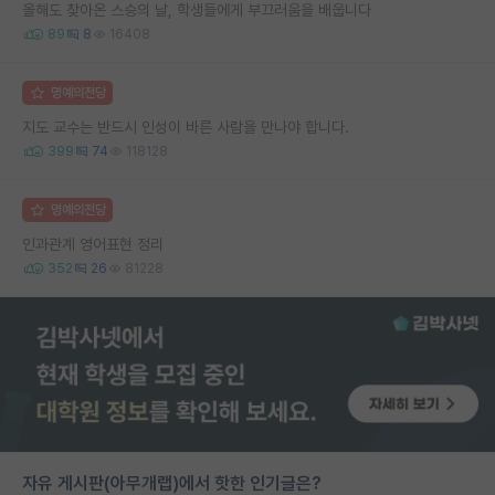
올해도 찾아온 스승의 날, 학생들에게 부끄러움을 배웁니다
89
8
16408
명예의전당
지도 교수는 반드시 인성이 바른 사람을 만나야 합니다.
399
74
118128
명예의전당
인과관계 영어표현 정리
352
26
81228
자유 게시판(아무개랩)에서 핫한 인기글은?