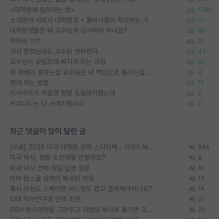
<대학원에 입학하는 법>
1388
소재분야 석박사 대학원생 + 물박사들이 착각하는 거
71
대학원생들은 왜 교수님께 감사해야 하나요?
49
학위의 가치
20
석사 받았는데도 교수랑 연락한다.
43
교수님이 슬럼프에 빠지게 되는 과정
40
왜 후배가 못하는걸 교수님은 내 책임으로 돌리는걸까요?
4
편애 하는 방법
12
이사이트가 처음엔 정말 도움많이됐는데
9
커뮤니티는 다 쓰레기통이지
5
최근 댓글이 많이 달린 글
[무료] 2026 미국 대학원 유학 스타터팩 - 가이드북 & 합격자 컨택메일 템플릿
645
미국 박사, 정말 도전해볼 만할까요?
9
미국 박사 컨택 메일 답변 질문
10
미박 탑스쿨 유학이 빡세진 이유
17
혹시 이정도 스펙이면 어느정도 잡고 준비해야하나요?
14
타대 학부연구생 컨택 조언
21
SSH 박사과정을 그만두고 지방대 박사로 옮기면 교수의 꿈은 끝일까요?
20