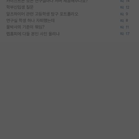
카이스트는 모든 연구실마다 서버 제공해주나요?
14
학부신입생 질문
12
알츠하이머 관련 고등학생 탐구 포트폴리오
9
연구실 학생 하나 자퇴했는데
8
물박사의 기준이 뭐임?
11
랩홈피에 다들 본인 사진 올리냐
17