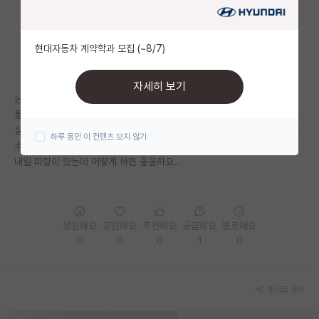
자유 게시판(아무개랩)
현대자동차 계약학과 모집 (~8/7)
미국 유학 게시판
미국 대학원 합격 후기 게시판
자세히 보기
논문 투고 얼마 안남았는데
대학원생 모집 게시판
통계 분석을 처음부터 잘못했다는걸 이제 알았습니다
실수 바로잡고 다시 돌려보니 원래 쓰려던 결과는 못쓰지만 다른 내용을 쓸
하루 동안 이 컨텐츠 보지 않기
대학원 합격 후기 게시판
수는 있을 것 같아요
내일 미팅이 있는데 어떻게 하면 좋을까요..
연구실(PI) 홍보 게시판
석박사 채용 정보 게시판
응원해요
공감해요
추천해요
궁금해요
별로에요
임용 정보 게시판
0
0
0
1
0
학부 인턴 게시판
취업 게시판
게시글 공유
임용 후기 게시판