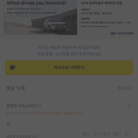
PI 전용 게시판
인문사회 계열 게시판
특수/전문대학원 게시판
반도체/AI 게시판
카카오 계정과 연동하여 게시글에 달린
댓글 알람, 소식등을 빠르게 받아보세요
장학금/장학생 게시판
카카오로 시작하기
학술 정보 게시판
홍보 게시판
댓글 11개
댓글쓰기
커리어
온화한 아인슈타인
유학교육
2024.09.24
누적 신고가 20개 이상인 사용자입니다.
이벤트
쉿
반도체 아카데미
0
0
0
0
1
대댓글 2개
대댓글 쓰기