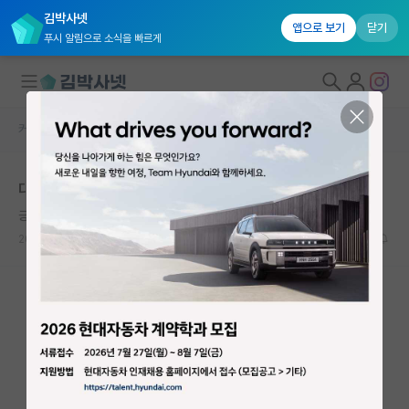
김박사넷
앱으로 보기
닫기
푸시 알림으로 소식을 빠르게
커뮤니티 홈
자유 게시판(아무개랩)
대학원생 모집
대형사고쳤어요
국내대학원 정보
긍정적인 레프 톨스토이
*
연구실&오픈랩
2024.09.24
11
2158
커뮤니티
커뮤니티 홈
전체글보기
베스트 게시판
IF 명예의전당