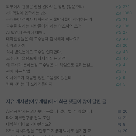
외부에서 괜찮은 랩을 알아보는 방법 (장문주의)
274
<대학원에 입학하는 법>
1388
소재분야 석박사 대학원생 + 물박사들이 착각하는 거
71
교수를 원하는 사람들에게 하는 아조씨의 조언
106
AI 탑컨퍼 순위에 대해..
27
대학원생들은 왜 교수님께 감사해야 하나요?
49
학위의 가치
20
석사 받았는데도 교수랑 연락한다.
43
교수님이 슬럼프에 빠지게 되는 과정
40
왜 후배가 못하는걸 교수님은 내 책임으로 돌리는걸까요?
4
편애 하는 방법
12
이사이트가 처음엔 정말 도움많이됐는데
9
커뮤니티는 다 쓰레기통이지
5
자유 게시판(아무개랩)에서 최근 댓글이 많이 달린 글
AI전공 박사는 의사보다 돈을 더 많이 벌 수 있습니다.
20
타대 학부연구생 컨택 조언
21
대학원 어디로 가야할까요?
8
SSH 박사과정을 그만두고 지방대 박사로 옮기면 교수의 꿈은 끝일까요?
20