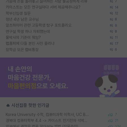
가슴에 손을 올려놓고 싫어하는 사람 불공정하게 리뷰
7
카이스트는 모든 연구실마다 서버 제공해주나요?
14
학부신입생 질문
12
정년 4년 남은 교수님
8
알츠하이머 관련 고등학생 탐구 포트폴리오
9
연구실 학생 하나 자퇴했는데
8
물박사의 기준이 뭐임?
11
랩홈피에 다들 본인 사진 올리냐
17
장학금 모은 랩비통장
6
🔥 시선집중 핫한 인기글
Korea University 수학, 컴퓨터과학 이학사, UC Berkeley 산업공학 대학원 공학박사가 되는 것은 쉽지 않겠죠?
7
경북대 컴퓨터학부 4.4 -> 카이스트 전기전자 석박사통합과정 합격
21
외부에서 괜찮은 랩을 알아보는 방법 (장문주의)
274