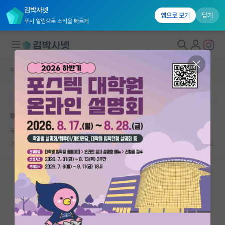
김박사넷
앱으로 보기
닫기
푸시 알림으로 소식을 빠르게
커뮤니티 홈
자유 게시판(아무개랩)
대학원생 모집
본문이 수정되지 않는 박제글입니다.
국내대학원 정보
박전연 및 타대 박사 과정 진학 관련 질문 드립니다.
연구실&오픈랩
무서운 장자크 루소
커뮤니티
2024.09.10
4
1858
커뮤니티 홈
전체글보기
베스트 게시판
IF 명예의전당