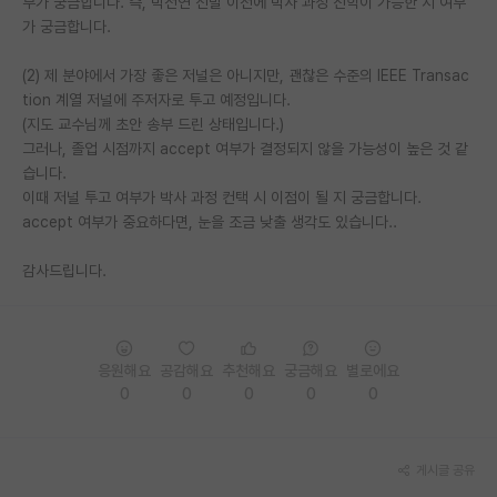
부가 궁금합니다. 즉, 박전연 선발 이전에 박사 과정 진학이 가능한 지 여부
가 궁금합니다.
PI 전용 게시판
(2) 제 분야에서 가장 좋은 저널은 아니지만, 괜찮은 수준의 IEEE Transac
인문사회 계열 게시판
tion 계열 저널에 주저자로 투고 예정입니다.
특수/전문대학원 게시판
(지도 교수님께 초안 송부 드린 상태입니다.)
그러나, 졸업 시점까지 accept 여부가 결정되지 않을 가능성이 높은 것 같
반도체/AI 게시판
습니다.
이때 저널 투고 여부가 박사 과정 컨택 시 이점이 될 지 궁금합니다.
장학금/장학생 게시판
accept 여부가 중요하다면, 눈을 조금 낮출 생각도 있습니다..
학술 정보 게시판
감사드립니다.
홍보 게시판
커리어
응원해요
공감해요
추천해요
궁금해요
별로에요
유학교육
0
0
0
0
0
이벤트
게시글 공유
반도체 아카데미