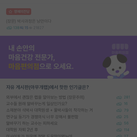
명예의전당
(장문) 박사과정은 낭만이다
138
15
21827
자유 게시판(아무개랩)에서 핫한 인기글은?
외부에서 괜찮은 랩을 알아보는 방법 (장문주의)
281
교수들 원래 말바꾸는게 일상인가요?
16
소재분야 석박사 대학원생 + 물박사들이 착각하는 거
79
연구실 동기가 경쟁의식 너무 강해서 불편함
25
말바꾸기 하는 교수는 피하세요
56
대학원 자퇴 2년 후
114
이사이트가 처음엔 정말 도움많이됐는데
27