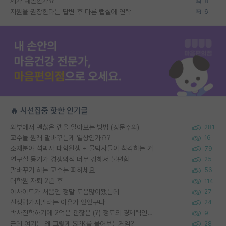
제가 예민한가요
8
지원을 권장한다는 답변 후 다른 랩실에 연락
6
🔥 시선집중 핫한 인기글
외부에서 괜찮은 랩을 알아보는 방법 (장문주의)
281
교수들 원래 말바꾸는게 일상인가요?
16
소재분야 석박사 대학원생 + 물박사들이 착각하는 거
79
연구실 동기가 경쟁의식 너무 강해서 불편함
25
말바꾸기 하는 교수는 피하세요
56
대학원 자퇴 2년 후
114
이사이트가 처음엔 정말 도움많이됐는데
27
신생랩가지말라는 이유가 있었구나
24
박사진학하기에 2억은 괜찮은 (?) 정도의 경제력인가요
9
근데 여기는 왜 그렇게 SPK를 물어보는거임?
28