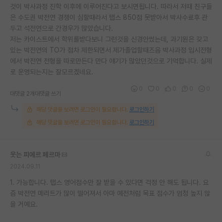
것이 박사과정 진학 이후에 이루어진다고 보시면됩니다. 따라서 저때 친구들
은 수도권 박전연 경쟁이 심할때라서 탭스 850점 못받아서 박사수료후 관
두고 석전연으로 간경우가 많았습니다.
저는 카이스트에서 학위를받다보니 그런것을 신경안썼는데, 과기원은 갖고
있는 박전연의 TO가 점차 제한되면서 제가졸업할때즈음 박사과정 입시전형
에서 박전연 전형을 따로만든다 만다 얘기가 많았던것으로 기억합니다. 실제
로 운영되는지는 잘모르겠네요.
0
0
0
0
0
대댓글 2개
대댓글 쓰기
해당 댓글을 보려면 로그인이 필요합니다.
로그인하기
해당 댓글을 보려면 로그인이 필요합니다.
로그인하기
웃는 피에르 페르마
2024.09.11
1. 가능합니다. 탭스 영어점수만 잘 받을 수 있다면 걱정 안 해도 됩니다. 요
즘 박전연 메리트가 많이 떨어져서 아마 예전처럼 목표 점수가 엄청 높지 않
을 거예요.