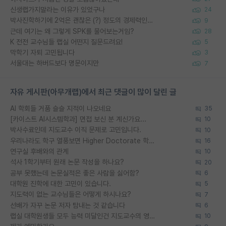
신생랩가지말라는 이유가 있었구나
24
박사진학하기에 2억은 괜찮은 (?) 정도의 경제력인가요
9
근데 여기는 왜 그렇게 SPK를 물어보는거임?
28
K 전전 교수님들 랩실 어떤지 질문드려요!
5
막학기 자퇴 고민됩니다
3
서울대는 하버드보다 명문이지만
7
자유 게시판(아무개랩)에서 최근 댓글이 많이 달린 글
AI 학회들 거품 슬슬 지적이 나오네요
35
[카이스트 AI시스템학과] 면접 보신 분 계신가요...
10
박사수료인데 지도교수 이직 문제로 고민입니다.
10
우리나라도 학구 열풍보면 Higher Doctorate 학위가 필요하다고 봅니다.
16
연구실 후배와의 관계
10
석사 1학기부터 원래 논문 작성을 하나요?
20
공부 못했는데 논문실적은 좋은 사람을 싫어함?
6
대학원 진학에 대한 고민이 있습니다.
5
지도력이 없는 교수님들은 어떻게 하시나요?
7
선배가 자꾸 논문 저자 탐내는 것 같습니다
6
랩실 대학원생들 모두 능력 미달인건 지도교수의 영향 아닌가?
10