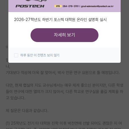
자유 게시판(아무개랩)
2026-27학년도 하반기 포스텍 대학원 온라인 설명회 실시
미국 유학 게시판
미국 대학원 합격 후기 게시판
자세히 보기
대학원생 모집 게시판
이번 학기 석사 과정 졸업 예정인 사람입니다.
하루 동안 이 컨텐츠 보지 않기
대학원 합격 후기 게시판
입학 당시만 해도 석사 졸업 후 석사 전문 연구 요원을 염두에 두고 있었으
나,
연구실(PI) 홍보 게시판
기대보다 적성에 더욱 잘 맞아서, 박사 전문 연구 요원으로 틀 예정입니다.
석박사 채용 정보 게시판
다만, 현재 랩실의 지도 교수님께서는 매우 제게 좋으신 분이지만, 다른 학생
들이 연구에 대한 열의가 크지 않아서, 다른 학교로 연구실을 옮길 계획을 하
임용 정보 게시판
고 있습니다.
학부 인턴 게시판
제 질문은 다음과 같습니다.
취업 게시판
(1) 25학년도 전기 타 대학원 진학 이후 박전연에 선발 되어도 괜찮은 지 여
임용 후기 게시판