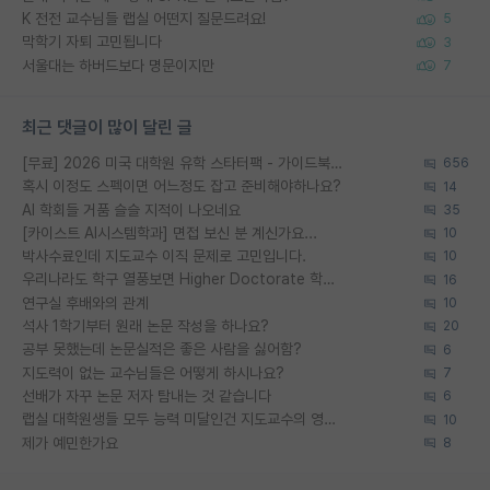
K 전전 교수님들 랩실 어떤지 질문드려요!
5
막학기 자퇴 고민됩니다
3
서울대는 하버드보다 명문이지만
7
최근 댓글이 많이 달린 글
[무료] 2026 미국 대학원 유학 스타터팩 - 가이드북 & 합격자 컨택메일 템플릿
656
혹시 이정도 스펙이면 어느정도 잡고 준비해야하나요?
14
AI 학회들 거품 슬슬 지적이 나오네요
35
[카이스트 AI시스템학과] 면접 보신 분 계신가요...
10
박사수료인데 지도교수 이직 문제로 고민입니다.
10
우리나라도 학구 열풍보면 Higher Doctorate 학위가 필요하다고 봅니다.
16
연구실 후배와의 관계
10
석사 1학기부터 원래 논문 작성을 하나요?
20
공부 못했는데 논문실적은 좋은 사람을 싫어함?
6
지도력이 없는 교수님들은 어떻게 하시나요?
7
선배가 자꾸 논문 저자 탐내는 것 같습니다
6
랩실 대학원생들 모두 능력 미달인건 지도교수의 영향 아닌가?
10
제가 예민한가요
8