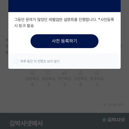
자유 게시판(아무개랩)
그동안 문의가 많았던 레벨업반 설명회를 진행합니다. *사전등록
미국 유학 게시판
시 링크 발송
미국 대학원 합격 후기 게시판
박사수료입니다
사전 등록하기
대학원생 모집 게시판
연구에 집중하고 싶은데 120으로 살 수 있을지 걱정이 앞서네요.. 월세내면
80남는데 ㅠㅠ
대학원 합격 후기 게시판
하루 동안 이 컨텐츠 보지 않기
연구실(PI) 홍보 게시판
응원해요
공감해요
추천해요
궁금해요
별로에요
석박사 채용 정보 게시판
8
3
3
0
3
임용 정보 게시판
학부 인턴 게시판
게시글 공유
취업 게시판
임용 후기 게시판