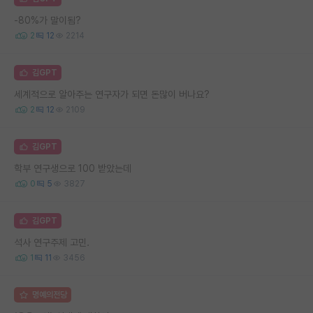
-80%가 말이됨?
2
12
2214
김GPT
세계적으로 알아주는 연구자가 되면 돈많이 버나요?
2
12
2109
김GPT
학부 연구생으로 100 받았는데
0
5
3827
김GPT
석사 연구주제 고민.
1
11
3456
명예의전당