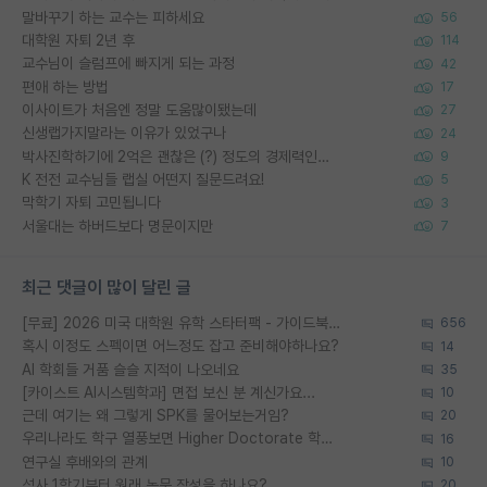
말바꾸기 하는 교수는 피하세요
56
대학원 자퇴 2년 후
114
교수님이 슬럼프에 빠지게 되는 과정
42
편애 하는 방법
17
이사이트가 처음엔 정말 도움많이됐는데
27
신생랩가지말라는 이유가 있었구나
24
박사진학하기에 2억은 괜찮은 (?) 정도의 경제력인가요
9
K 전전 교수님들 랩실 어떤지 질문드려요!
5
막학기 자퇴 고민됩니다
3
서울대는 하버드보다 명문이지만
7
최근 댓글이 많이 달린 글
[무료] 2026 미국 대학원 유학 스타터팩 - 가이드북 & 합격자 컨택메일 템플릿
656
혹시 이정도 스펙이면 어느정도 잡고 준비해야하나요?
14
AI 학회들 거품 슬슬 지적이 나오네요
35
[카이스트 AI시스템학과] 면접 보신 분 계신가요...
10
근데 여기는 왜 그렇게 SPK를 물어보는거임?
20
우리나라도 학구 열풍보면 Higher Doctorate 학위가 필요하다고 봅니다.
16
연구실 후배와의 관계
10
석사 1학기부터 원래 논문 작성을 하나요?
20