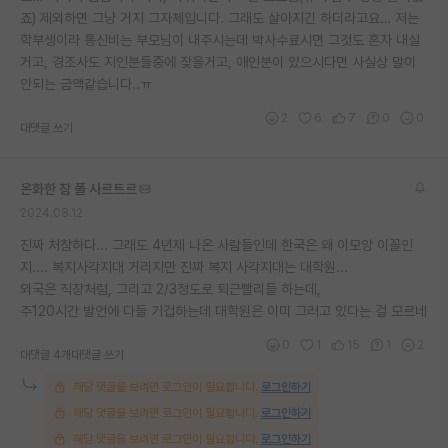
죠) 제외하면 그냥 거지 그자체입니다. 그래도 살아지긴 하더라고요… 저는
재팬라운지 🌸
학부생이라 통신비는 부모님이 내주시는데 박사수료시면 그것도 혼자 내실
거고, 경조사도 지인분들중에 잦을거고, 애인분이 있으시다면 사실상 말이
안되는 금액같습니다..ㅠ
2
6
7
0
0
대댓글 쓰기
온화한 장 폴 사르트르
2024.08.12
진짜 처참하다... 그래도 4년제 나온 사람들인데 한국은 왜 이모양 이꼴인
지.... 복지사각지대 거리지만 진짜 복지 사각지대는 대학원...
외국은 직장처럼, 그리고 2/3정도로 퇴근빨리들 하는데,
주120시간 발언에 다들 기겁하는데 대학원은 이미 그러고 있다는 걸 모르네
0
1
15
1
2
대댓글 4개
대댓글 쓰기
해당 댓글을 보려면 로그인이 필요합니다.
로그인하기
해당 댓글을 보려면 로그인이 필요합니다.
로그인하기
해당 댓글을 보려면 로그인이 필요합니다.
로그인하기