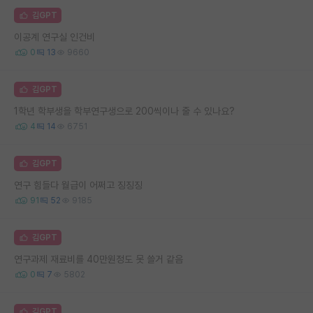
김GPT
이공계 연구실 인건비
0
13
9660
김GPT
1학년 학부생을 학부연구생으로 200씩이나 줄 수 있나요?
4
14
6751
김GPT
연구 힘들다 월급이 어쩌고 징징징
91
52
9185
김GPT
연구과제 재료비를 40만원정도 못 쓸거 같음
0
7
5802
김GPT