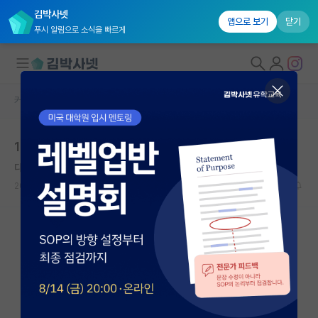
김박사넷
앱으로 보기
닫기
푸시 알림으로 소식을 빠르게
커뮤니티 홈
자유 게시판(아무개랩)
대학원생 모집
120받으면서 연구만...?
국내대학원 정보
다정한 맹자
연구실&오픈랩
2024.08.11
22
6817
커뮤니티
커뮤니티 홈
전체글보기
베스트 게시판
IF 명예의전당