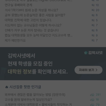
우리나라도 학구 열풍보면 Higher Doctorate 학위가 필요하다고 봅니다.
16
연구실 후배와의 관계
10
석사 1학기부터 원래 논문 작성을 하나요?
20
공부 못했는데 논문실적은 좋은 사람을 싫어함?
6
대학원 진학에 대한 고민이 있습니다.
5
지도력이 없는 교수님들은 어떻게 하시나요?
7
선배가 자꾸 논문 저자 탐내는 것 같습니다
6
랩실 대학원생들 모두 능력 미달인건 지도교수의 영향 아닌가?
9
제가 예민한가요
7
🔥 시선집중 핫한 인기글
외부에서 괜찮은 랩을 알아보는 방법 (장문주의)
281
교수들 원래 말바꾸는게 일상인가요?
16
소재분야 석박사 대학원생 + 물박사들이 착각하는 거
79