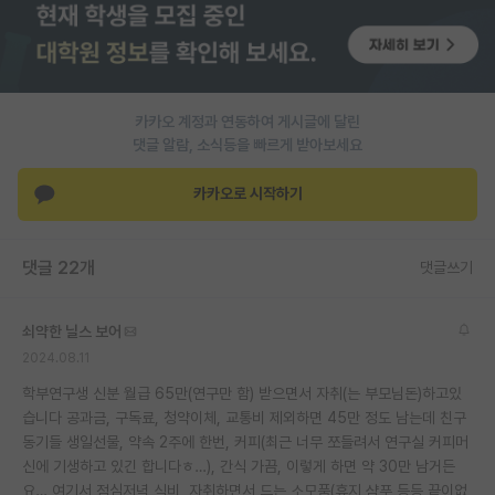
PI 전용 게시판
인문사회 계열 게시판
카카오 계정과 연동하여 게시글에 달린
특수/전문대학원 게시판
댓글 알람, 소식등을 빠르게 받아보세요
반도체/AI 게시판
카카오로 시작하기
장학금/장학생 게시판
학술 정보 게시판
댓글 22개
댓글쓰기
홍보 게시판
쇠약한 닐스 보어
커리어
2024.08.11
유학교육
학부연구생 신분 월급 65만(연구만 함) 받으면서 자취(는 부모님돈)하고있
습니다 공과금, 구독료, 청약이체, 교통비 제외하면 45만 정도 남는데 친구
이벤트
동기들 생일선물, 약속 2주에 한번, 커피(최근 너무 쪼들려서 연구실 커피머
신에 기생하고 있긴 합니다ㅎ…), 간식 가끔, 이렇게 하면 약 30만 남거든
반도체 아카데미
요… 여기서 점심저녁 식비, 자취하면서 드는 소모품(휴지 샴푸 등등 끝이없