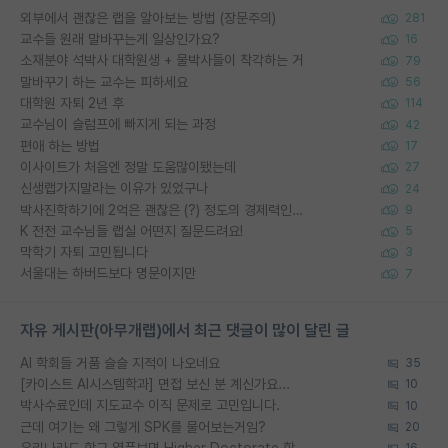
외부에서 괜찮은 랩을 알아보는 방법 (장문주의)
281
교수들 원래 말바꾸는게 일상인가요?
16
소재분야 석박사 대학원생 + 물박사들이 착각하는 거
79
말바꾸기 하는 교수는 피하세요
56
대학원 자퇴 2년 후
114
교수님이 슬럼프에 빠지게 되는 과정
42
편애 하는 방법
17
이사이트가 처음엔 정말 도움많이됐는데
27
신생랩가지말라는 이유가 있었구나
24
박사진학하기에 2억은 괜찮은 (?) 정도의 경제력인가요
9
K 전전 교수님들 랩실 어떤지 질문드려요!
5
막학기 자퇴 고민됩니다
3
서울대는 하버드보다 명문이지만
7
자유 게시판(아무개랩)에서 최근 댓글이 많이 달린 글
AI 학회들 거품 슬슬 지적이 나오네요
35
[카이스트 AI시스템학과] 면접 보신 분 계신가요...
10
박사수료인데 지도교수 이직 문제로 고민입니다.
10
근데 여기는 왜 그렇게 SPK를 물어보는거임?
20