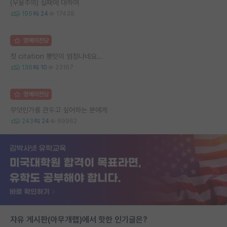
(우울주의) 실패에 대하여
195
24
17438
명예의전당
첫 citation 뽕맛이 엄청나네요...
136
10
23167
명예의전당
무엇인가를 관두고 싶어하는 분에게
243
24
69962
자유 게시판(아무개랩)에서 핫한 인기글은?