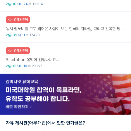
105
24
13284
명예의전당
동서 랩노비를 모두 겪어온 사람이 보는 한국의 워라밸, 그리고 간곡한 당부의 말씀
89
11
17428
명예의전당
첫 citation 뽕맛이 엄청나네요...
136
10
23167
자유 게시판(아무개랩)에서 핫한 인기글은?