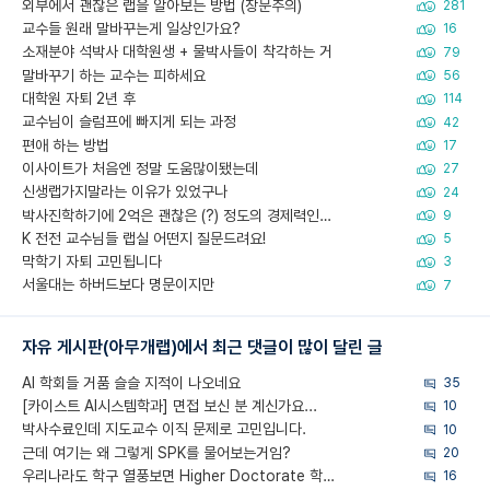
외부에서 괜찮은 랩을 알아보는 방법 (장문주의)
281
교수들 원래 말바꾸는게 일상인가요?
16
소재분야 석박사 대학원생 + 물박사들이 착각하는 거
79
말바꾸기 하는 교수는 피하세요
56
대학원 자퇴 2년 후
114
교수님이 슬럼프에 빠지게 되는 과정
42
편애 하는 방법
17
이사이트가 처음엔 정말 도움많이됐는데
27
신생랩가지말라는 이유가 있었구나
24
박사진학하기에 2억은 괜찮은 (?) 정도의 경제력인가요
9
K 전전 교수님들 랩실 어떤지 질문드려요!
5
막학기 자퇴 고민됩니다
3
서울대는 하버드보다 명문이지만
7
자유 게시판(아무개랩)에서 최근 댓글이 많이 달린 글
AI 학회들 거품 슬슬 지적이 나오네요
35
[카이스트 AI시스템학과] 면접 보신 분 계신가요...
10
박사수료인데 지도교수 이직 문제로 고민입니다.
10
근데 여기는 왜 그렇게 SPK를 물어보는거임?
20
우리나라도 학구 열풍보면 Higher Doctorate 학위가 필요하다고 봅니다.
16