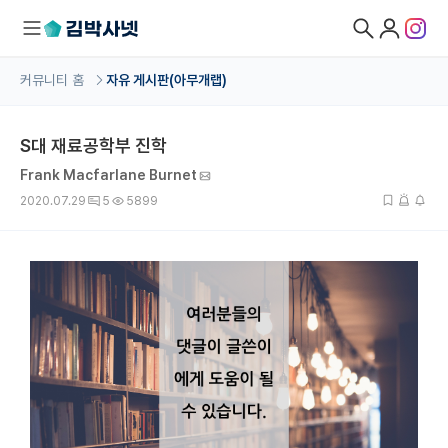
커뮤니티 홈
자유 게시판(아무개랩)
대학원생 모집
S대 재료공학부 진학
국내대학원 정보
Frank Macfarlane Burnet
연구실&오픈랩
2020.07.29
5
5899
커뮤니티
커리어
유학교육
이벤트
반도체 아카데미
재팬라운지 🌸