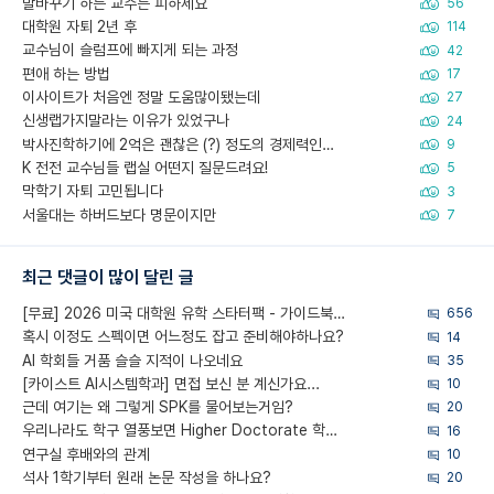
말바꾸기 하는 교수는 피하세요
56
대학원 자퇴 2년 후
114
교수님이 슬럼프에 빠지게 되는 과정
42
편애 하는 방법
17
이사이트가 처음엔 정말 도움많이됐는데
27
신생랩가지말라는 이유가 있었구나
24
박사진학하기에 2억은 괜찮은 (?) 정도의 경제력인가요
9
K 전전 교수님들 랩실 어떤지 질문드려요!
5
막학기 자퇴 고민됩니다
3
서울대는 하버드보다 명문이지만
7
최근 댓글이 많이 달린 글
[무료] 2026 미국 대학원 유학 스타터팩 - 가이드북 & 합격자 컨택메일 템플릿
656
혹시 이정도 스펙이면 어느정도 잡고 준비해야하나요?
14
AI 학회들 거품 슬슬 지적이 나오네요
35
[카이스트 AI시스템학과] 면접 보신 분 계신가요...
10
근데 여기는 왜 그렇게 SPK를 물어보는거임?
20
우리나라도 학구 열풍보면 Higher Doctorate 학위가 필요하다고 봅니다.
16
연구실 후배와의 관계
10
석사 1학기부터 원래 논문 작성을 하나요?
20