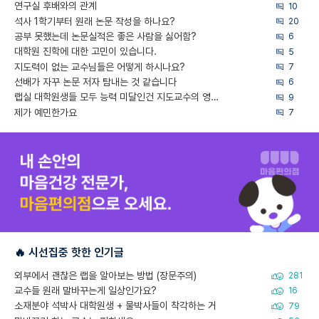
연구실 후배와의 관계
10
석사 1학기부터 원래 논문 작성을 하나요?
20
공부 못했는데 논문실적은 좋은 사람을 싫어함?
6
대학원 진학에 대한 고민이 있습니다.
5
지도력이 없는 교수님들은 어떻게 하시나요?
7
선배가 자꾸 논문 저자 탐내는 것 같습니다
6
랩실 대학원생들 모두 능력 미달인건 지도교수의 영향 아닌가?
9
제가 예민한가요
7
🔥 시선집중 핫한 인기글
외부에서 괜찮은 랩을 알아보는 방법 (장문주의)
281
교수들 원래 말바꾸는게 일상인가요?
16
소재분야 석박사 대학원생 + 물박사들이 착각하는 거
79